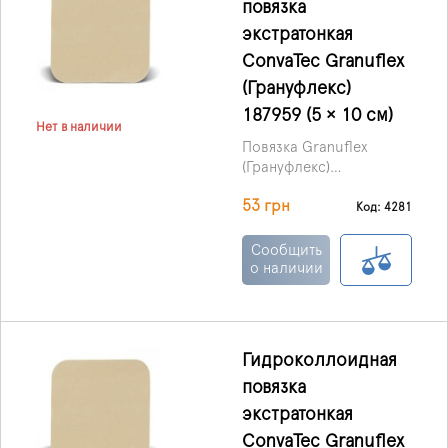
повязка
экстратонкая
ConvaTec Granuflex
(Грануфлекс)
187959 (5 × 10 см)
Нет в наличии
Повязка Granuflex
(Грануфлекс)
гидроколлоидная
53 грн
экстра тонкая,
Код: 4281
производства ConvaTec
(Великобритания) –
Сообщить
перевязочный
о наличии
материал, наложение
которого
предотвращает
проникновение в рану
Гидроколлоидная
инфекций и улучшает ее
повязка
заживление.
экстратонкая
ConvaTec Granuflex