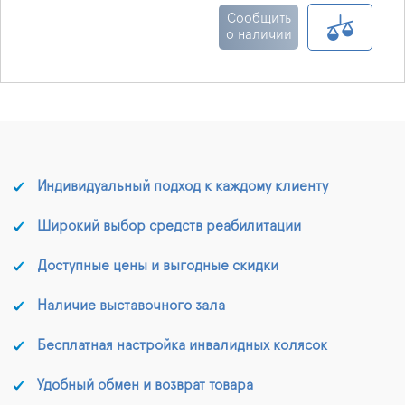
процессы заживления,
Сообщить
и тем самым
о наличии
способствуя
аутолитическому
очищению раны.
Индивидуальный подход к каждому клиенту
Широкий выбор средств реабилитации
Доступные цены и выгодные скидки
Наличие выставочного зала
Бесплатная настройка инвалидных колясок
Удобный обмен и возврат товара