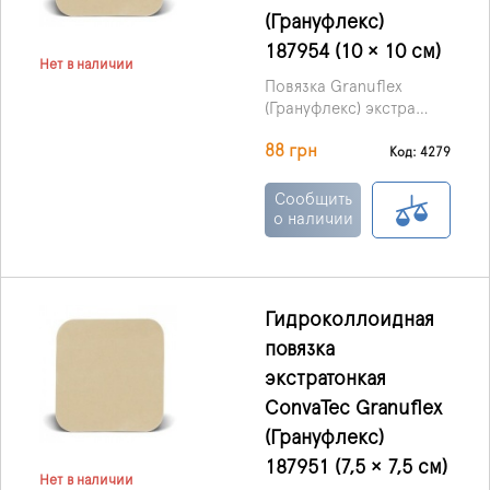
(Грануфлекс)
187954 (10 × 10 см)
Нет в наличии
Повязка Granuflex
(Грануфлекс) экстра
тонкая
88 грн
гидроколлоидная,
Код: 4279
производства ConvaTec
(Великобритания) –
Сообщить
современный материал
о наличии
для перевязки, который
обеспечивает
максимальную защиту
раны от попадания
Гидроколлоидная
патологических
повязка
бактерий и
микроорганизмов и
экстратонкая
ускоряет заживление.
ConvaTec Granuflex
(Грануфлекс)
187951 (7,5 × 7,5 см)
Нет в наличии