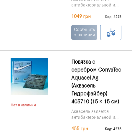
антибактериальной и
абсорбирующей
1049 грн
повязкой, она
Код: 4276
пропитанная ионами
серебра. Выпускаются в
Сообщить
форме мягких,
о наличии
стерильных нетканых
пластинок или тесьмы,
основой служит
материал Гидрофибр
Повязка с
(Hydrofiber) с
серебром ConvaTec
включениями
ионизированного
Aquacel Ag
серебра.
(Аквасель
Гидрофайбер)
403710 (15 × 15 см)
Нет в наличии
Аквасель является
антибактериальной и
абсорбирующей
455 грн
повязкой, она
Код: 4275