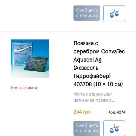
пропитанная ионами
серебра. Выпускаются в
Сообщить
форме мягких,
о наличии
стерильных нетканых
пластинок или тесьмы,
основой служит
материал Гидрофибр
Повязка с
(Hydrofiber) с
серебром ConvaTec
включениями
ионизированного
Aquacel Ag
серебра.
(Аквасель
Гидрофайбер)
403708 (10 × 10 см)
Нет в наличии
Мягкая стерильная
нетканная повязка
AQUACEL Ag Hydrofiber
234 грн
с серебром обладает
Код: 4274
не только
антимикробными
Сообщить
свойствами, но также и
о наличии