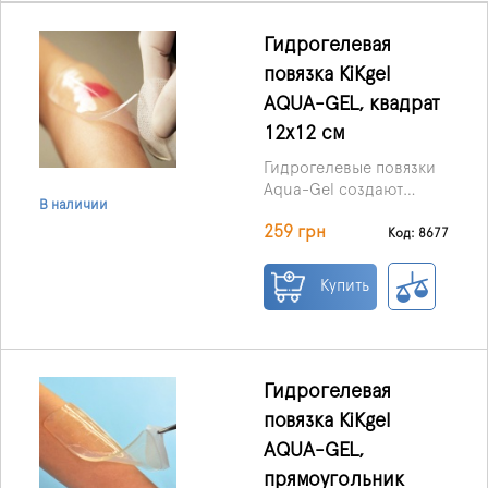
Гидрогелевая
повязка KiKgеl
AQUA-GEL, квадрат
12х12 см
Гидрогелевые повязки
Aqua-Gel создают
В наличии
защитный эффективный
259 грн
барьер против
Код: 8677
инфекции с внешний
среды , но при этом
Купить
позволяют проникать
кислороду и
лекарствам.
Гидрогелевая
повязка KiKgеl
AQUA-GEL,
прямоугольник