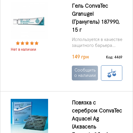
оптимизации процесса
Гель ConvaTec
заживления раны.
Granugel
(Гранугель) 187990,
15 г
Используется в качестве
защитного барьера
Нет в наличии
кожи и может быть
149 грн
использован в качестве
Код: 4469
наполнителя на
неровных поверхностях
Сообщить
кожи, чтобы помочь и
о наличии
защитить кожу.
Повязка с
серебром ConvaTec
Aquacel Ag
(Аквасель