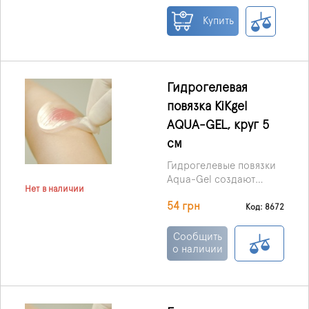
пленкой, что не
пропускает влагу.
Купить
Гидрогелевая
повязка KiKgеl
AQUA-GEL, круг 5
см
Гидрогелевые повязки
Aqua-Gel создают
Нет в наличии
защитный эффективный
54 грн
барьер против
Код: 8672
инфекции с внешний
среды , но при этом
Сообщить
позволяют проникать
о наличии
кислороду и
лекарствам.