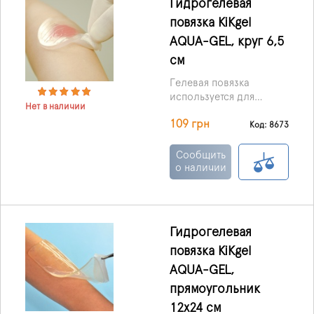
Гидрогелевая
повязка KiKgеl
AQUA-GEL, круг 6,5
см
Гелевая повязка
используется для
Нет в наличии
лечения пролежней,
109 грн
ожоговых ран,
Код: 8673
трофических язв, и ран,
которые плохо
Сообщить
заживают.
о наличии
Гидрогелевая
повязка KiKgеl
AQUA-GEL,
прямоугольник
12х24 см