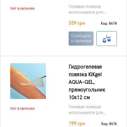
Гелевая повязка
Нет в наличии
используется для
лечения пролежней,
339 грн
ожоговых ран,
Код: 8678
трофических язв, и ран,
которые плохо
Сообщить
заживают.
о наличии
Гидрогелевая
повязка KiKgеl
AQUA-GEL,
прямоугольник
10х12 см
Гелевая повязка
Нет в наличии
используется для
лечения пролежней,
199 грн
ожоговых ран,
Код: 8676