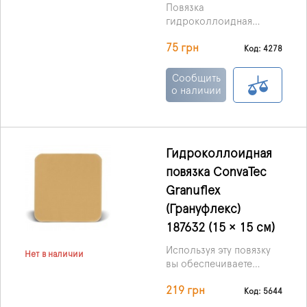
Повязка
гидроколлоидная
Грануфлекс (Granuflex)
75 грн
- повязка небольших
Код: 4278
размеров, состоящая из
внутреннего слоя
Сообщить
гидроколлоидов,
о наличии
тонкая и удобная в
наложении препятствует
проникновению
инфекций, включая
Гидроколлоидная
вирус иммунодефицита
повязка ConvaTec
и гепатит.
Granuflex
(Грануфлекс)
187632 (15 × 15 см)
Используя эту повязку
Нет в наличии
вы обеспечиваете
влажную среду для
219 грн
раневой поверхности,
Код: 5644
что стимулирует