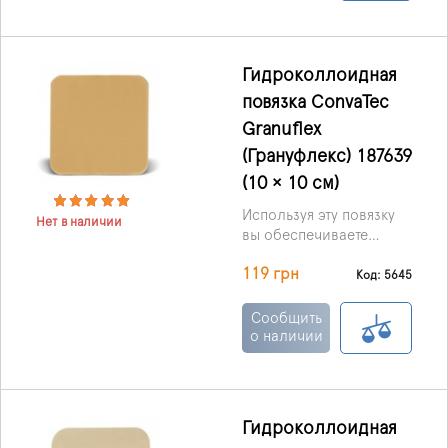
высокой
абсорбционной
способностью.
Гидроколлоидная
повязка ConvaTec
Granuflex
(Грануфлекс) 187639
(10 × 10 см)
Используя эту повязку
Нет в наличии
вы обеспечиваете
влажную среду для
119 грн
раневой поверхности,
Код: 5645
что стимулирует
процессы заживления,
Сообщить
и тем самым
о наличии
способствуя
аутолитическому
очищению раны.
Гидроколлоидная