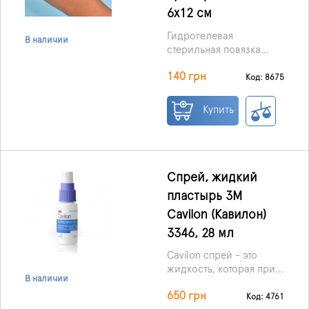
6х12 см
Гидрогелевая
В наличии
стерильная повязка
KiKgеl AQUA-GEL® 6*12
140 грн
см, производства
Код: 8675
Польши –
перевязочный
Купить
биоматериал III
поколения,
обеспечивающий
очищение, заживление,
защиту ран различного
Спрей, жидкий
происхождения.
пластырь 3M
Cavilon (Кавилон)
3346, 28 мл
Cavilon спрей - это
жидкость, которая при
В наличии
нанесении на участок
650 грн
кожи становится
Код: 4761