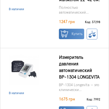
Полностью
В наличии
автоматический
тонометр Expert-X от
1247 грн
ТМ PARAMED для
Код: 37298
измерения
артериального
Купить
давления на плече.
Монитор артериального
давления имеет
функцию, которая
обнаруживает
Измеритель
нерегулярное
давления
сердцебиение
автоматический
(аритмию) при
нормальном измерении
BP-1304 LONGEVITA
артериального
BP-1304 Longevita — это
давления.
клинически
В наличии
подтвержденный
1675 грн
измеритель низкого
Код: 7992
кровяного давления,