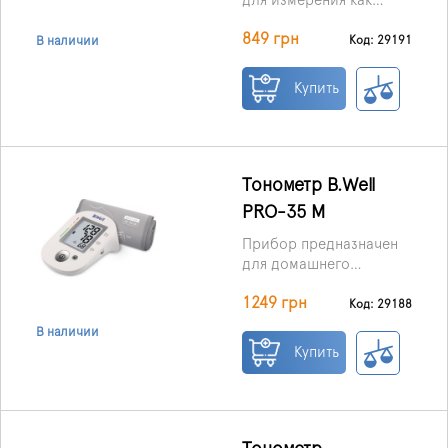
для измерения как
помогает получить
дома, так и в дороге.
надежный результат.
849 грн
Код: 29191
В наличии
Большой светодиодный
дисплей с подсветкой
Купить
позволяет легко
считывать результат, а
функция даты и времени
и память последних 120
результатов на 2
Тонометр B.Well
пользователей
позволяют отслеживать
PRO-35 М
историю измерений.
Прибор предназначен
для домашнего
измерения и контроля
1249 грн
артериального
Код: 29188
давления и пульса.
В наличии
Купить