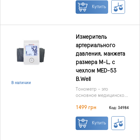
дисплея. Все
Купить
исследование
контролируется
электроникой. Этот тип
медицинского
оборудования имеет
Измеритель
небольшие размеры.
артериального
давления, манжета
размера M-L, с
чехлом MED-53
B.Well
В наличии
Тонометр – это
основное медицинское
оборудование, которое
1499 грн
должно быть в каждой
Код: 34984
аптечке (особенно у
людей, страдающих
Купить
гипертонией). Только
регулярные измерения
артериального