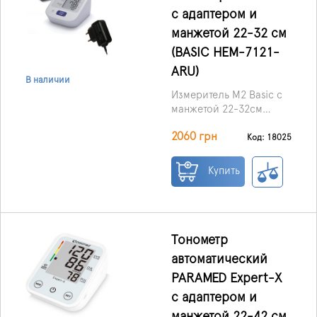
гипертонией, в том
на руку чуть выше
с адаптером и
числе с нерегулярным
локтя.
сердцебиением. Также
манжетой 22-32 см
рекомендуется для
(BASIC HEM-7121-
людей, которые хотели
ARU)
бы контролировать
В наличии
свое кровяное
Измеритель M2 Basic с
давление.
манжетой 22-32см
представляет собой
2060 грн
полностью
Код: 18025
автоматический
прибор,
Купить
обеспечивающий
быстрое и простое
измерение
артериального
давления.
Тонометр
автоматический
PARAMED Expert-X
с адаптером и
манжетой 22-42 см.