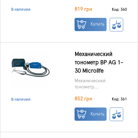
измерения
819 грн
артериального
Код: 360
В наличии
давления по методу
Короткова. Высококачествен
Купить
сфигноманометр. Стетоскоп
(отдельный). Профессиональ
манжета (22-32
см). Груша, клапан
спуска воздуха. Сумка
Механический
для прибора.
тонометр BP AG 1-
30 Microlife
Механический
тонометр.
852 грн
Манжета с
Код: 361
В наличии
металлической скобой,
облегчающей
Купить
самостоятельное
закрепление на руке.
Уплотнительная вставка,