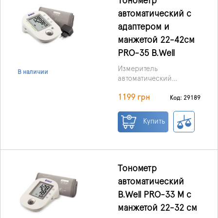
Тонометр
автоматический с
адаптером и
манжетой 22-42см
PRO-35 B.Well
Измеритель
В наличии
автоматический
наплечный -
1199 грн
медицинский прибор,
Код: 29189
позволяющий быстро и
достоверно определить
Купить
артериальное давление
и пульс у взрослого
человека. Он оснащен
возможностью
сохранения 180
Тонометр
измерений, функцией
автоматический
речи, благодаря
B.Well PRO-33 M с
которой результат
читается на русском
манжетой 22-32 см
языке, и функцией