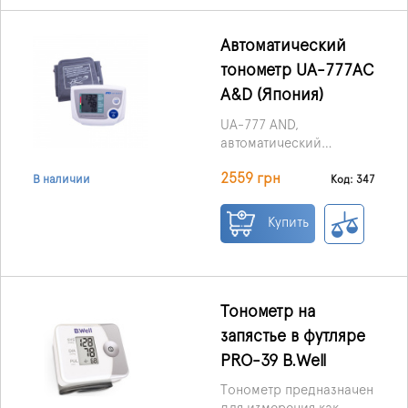
фиксирующим
металлическим
кольцом.
Качественный
Автоматический
металлический
тонометр UA-777AC
стетоскоп в комплекте.
A&D (Япония)
UA-777 AND,
автоматический
тонометр, 1 шт. -
2559 грн
медицинский прибор,
Код: 347
В наличии
позволяющий легко и
быстро контролировать
Купить
пульс и артериальное
давление. Технология
измерения уже во
время накачивания
манжеты сокращает ее
Тонометр на
время и уменьшает
запястье в футляре
неприятное ощущение
PRO-39 B.Well
сдавливания. Взятие
среднего значения
Тонометр предназначен
последних 3 измерений