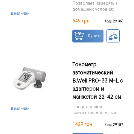
Позволяет измерять в
усреднения последних
домашних условиях
трех результатов.
В наличии
давление. Благодаря
649 грн
дополнительным
Код: 29186
функциям измеритель
помогает выявить
Купить
аритмии, мерцательную
аритмию или
преждевременные
сокращения.
Тонометр
автоматический
B.Well PRO-33 M-L с
адаптером и
манжетой 22-42 см
Представляем
В наличии
высококачественный
прибор для измерения
1429 грн
давления:
Код: 29187
автоматический