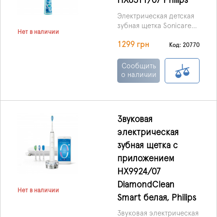
HX6311/07 Philips
Электрическая детская
зубная щетка Sonicare
Нет в наличии
for Kids HX6311/07
1299 грн
разработана
Код: 20770
специалистами ТМ
Philips специально для
Сообщить
малышей старше 4 лет.
о наличии
Благодаря
музыкальному
сопровождению и
программе
Звуковая
постепенного
электрическая
увеличения времени
процедуры, чистка
зубная щетка с
зубов для ребенка
приложением
станет любимой
HX9924/07
привычкой.
DiamondClean
Нет в наличии
Smart белая, Philips
Звуковая электрическая