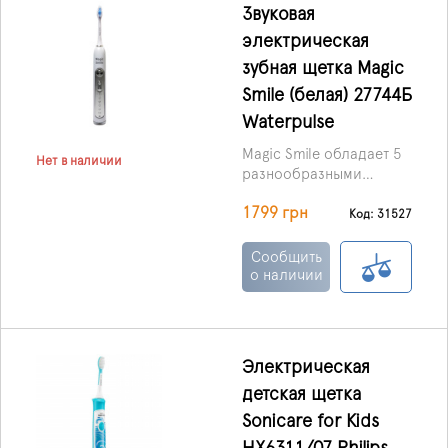
Звуковая
электрическая
зубная щетка Magic
Smile (белая) 27744Б
Waterpulse
Magic Smile обладает 5
Нет в наличии
разнообразными
режимами работы для
1799 грн
комфортного
Код: 31527
проведения процедуры
пользователям разной
Сообщить
возрастной группы, а
о наличии
также пользователям с
индивидуальными
потребностями и
стоматологическими
Электрическая
установками.
детская щетка
Sonicare for Kids