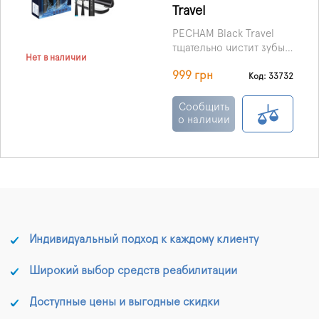
Travel
PECHAM Black Travel
тщательно чистит зубы,
Нет в наличии
просто в
999 грн
использовании и
Код: 33732
удобна. Такая щетка
намного лучше
Сообщить
работает, чем обычная
о наличии
щетка для полости рта.
Важным элементом
каждой щетки являются
щетинки, режим работы
и способ питания, либо
наличие насадок на
смену. Модель со
щетиной средней
Индивидуальный подход к каждому клиенту
жесткости считается
наиболее
Широкий выбор средств реабилитации
универсальной и
рекомендуется для
Доступные цены и выгодные скидки
большинства людей.
Щетка с мягкой