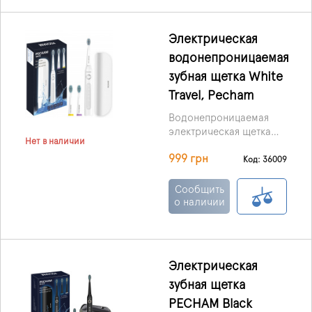
свежее дыхание.
Электрическая
водонепроницаемая
зубная щетка White
Travel, Pecham
Водонепроницаемая
электрическая щетка
Нет в наличии
удаляет в 10 раз
999 грн
больше налета! Было
Код: 36009
доказано, что звуковые
щетки естественным
Сообщить
образом удаляют до
о наличии
100 % обесцвечивания,
помогая тем самым
заботиться о более
здоровой и красивой
Электрическая
улыбке.
зубная щетка
PECHAM Black