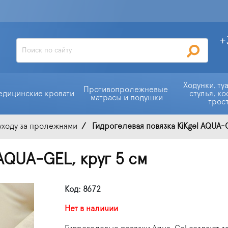
+
Ходунки, ту
Противопролежневые 
едицинские кровати
стулья, ко
матрасы и подушки
трос
уходу за пролежнями
Гидрогелевая повязка KiKgеl AQUA-G
AQUA-GEL, круг 5 см
Код: 8672
Нет в наличии