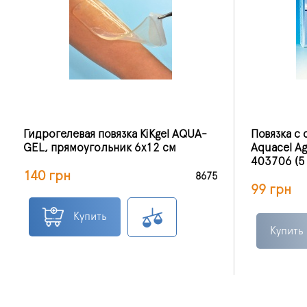
Гидрогелевая повязка KiKgеl AQUA-
Повязка с
GEL, прямоугольник 6х12 см
Aquacel A
403706 (5 
140 грн
8675
99 грн
Купить
Купить