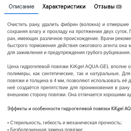
Описание
Характеристики
Отзывы
(0)
Очистить рану, удалить фибрин (волокна) и отмершие
сохраняя влагу и прохладу на протяжении двух суток
ран, имеющих различное происхождение. Врачи рекомен
быстрого торможения действия ожогового агента она 
для заживления и предупреждения грубого рубцевания. 
Цена гидрогелевой повязки KiKgеl AQUA-GEL вполне оп
полимеры, как синтетические, так и натуральные. Д
повязки и толщина в 4 мм, позволяют использовать её д
неё создаётся препятствие для проникновения в рану
внешнюю сторону повязки. Она отличается хорошими ад
Эффекты и особенности гидрогелевой повязки KiKgеl A
• Стерильность, гибкость и механическая прочность;
• Безболезненная замена повязки;