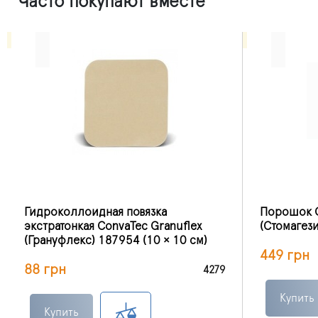
Часто покупают вместе
Гидроколлоидная повязка
Порошок C
экстратонкая ConvaTec Granuflex
(Стомагези
(Грануфлекс) 187954 (10 × 10 см)
449 грн
88 грн
4279
Купить
Купить