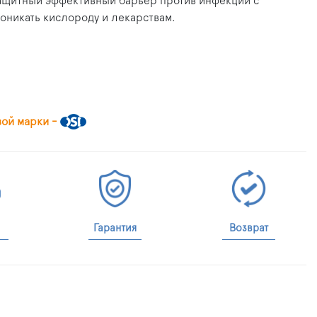
защитный эффективный барьер против инфекции с
оникать кислороду и лекарствам.
вой марки -
Гарантия
Возврат