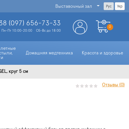
Выставочный зал
Рус
Укр
38 (097)
656-73-33
0
Пн-Пт 10:00-20:00
Сб-Вс до 18:00
алетные 
стыли, 
Домашняя медтехника
Красота и здоровье
ти
EL, круг 5 см
Отзывы (0)