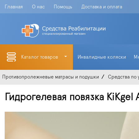
Главная
О нас
Помощь
Доставка и оплата
Каталог товаров
Инвалидные коляски
М
Противопролежневые матрасы и подушки
Средства по 
Гидрогелевая повязка KiKgеl 