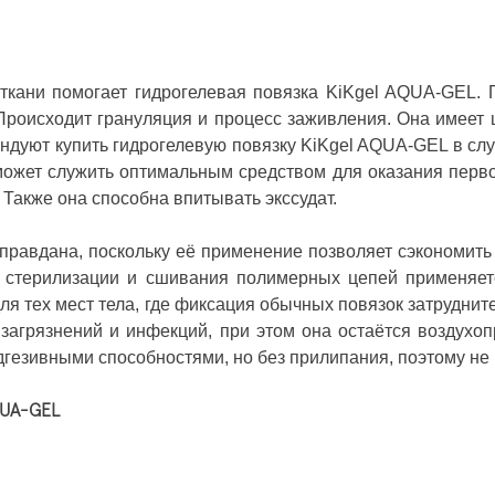
 ткани помогает гидрогелевая повязка KiKgеl AQUA-GEL.
. Происходит грануляция и процесс заживления. Она имеет
дуют купить гидрогелевую повязку KiKgеl AQUA-GEL в слу
может служить оптимальным средством для оказания пер
Также она способна впитывать экссудат.
равдана, поскольку её применение позволяет сэкономить н
ля стерилизации и сшивания полимерных цепей применяет
ля тех мест тела, где фиксация обычных повязок затрудните
 загрязнений и инфекций, при этом она остаётся воздух
гезивными способностями, но без прилипания, поэтому не 
QUA-GEL