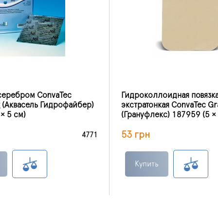
 серебром ConvaTec
Гидроколлоидная повязк
g (Аквасель Гидрофайбер)
экстратонкая ConvaTec Gr
× 5 см)
(Грануфлекс) 187959 (5 ×
53 грн
4771
Купить