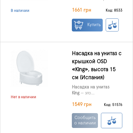
производства Тайваня
1661 грн
используется для того,
Код: 8533
В наличии
чтобы увеличить высоту
унитаза.
Купить
Насадка на унитаз с
крышкой OSD
«King», высота 15
см (Испания)
Насадка на унитаз
King
— это
Нет в наличии
функциональный и
1549 грн
удобный аксессуар,
Код: 51576
который повышает
комфорт при
Сообщить
использовании
о наличии
санитарного