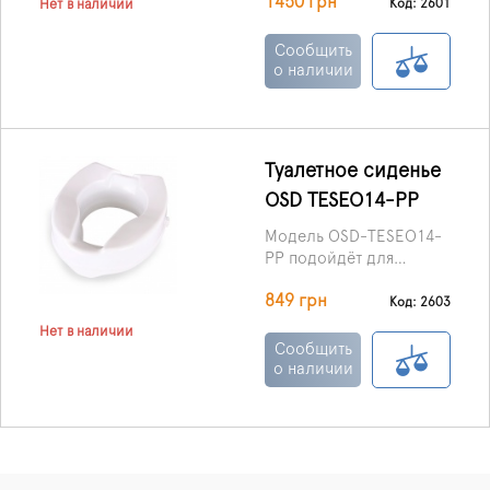
1450 грн
увеличить его высоту на
Код: 2601
Нет в наличии
12,5 см.
Сообщить
о наличии
Туалетное сиденье
OSD TESEO14-PP
Модель OSD-TESEO14-
PP подойдёт для
унитазов практически
849 грн
любых размеров и
Код: 2603
конфигураций.
Нет в наличии
Сообщить
о наличии