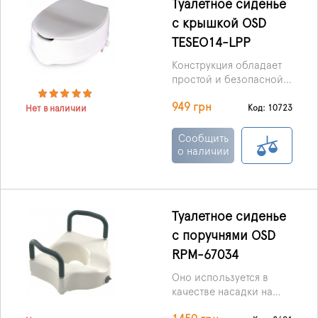
Туалетное сиденье
с крышкой OSD
TESEO14-LPP
Конструкция обладает
простой и безопасной
системой фиксации, что
949 грн
позволяет
Код: 10723
Нет в наличии
устанавливать её
практически на любой
Сообщить
унитаз, какого бы
о наличии
размера и
конфигурации он ни
был.
Туалетное сиденье
c поручнями OSD
RPM-67034
Оно используется в
качестве насадки на
унитаз и способно