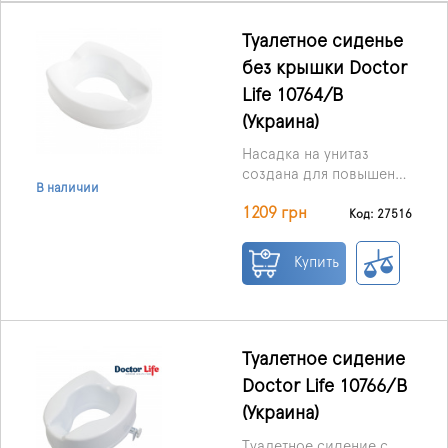
Туалетное сиденье
без крышки Doctor
Life 10764/B
(Украина)
Насадка на унитаз
создана для повышения
В наличии
комфорта и облегчения
1209 грн
гигиенических
Код: 27516
процедур у людей с
ограниченными
Купить
возможностями. Она
идеально подходит для
пожилых,
пользователей после
травм или операций на
Туалетное сидение
тазобедренных
Doctor Life 10766/В
суставах, а также для
(Украина)
тех, кто проходит
реабилитацию.
Туалетное сидение с