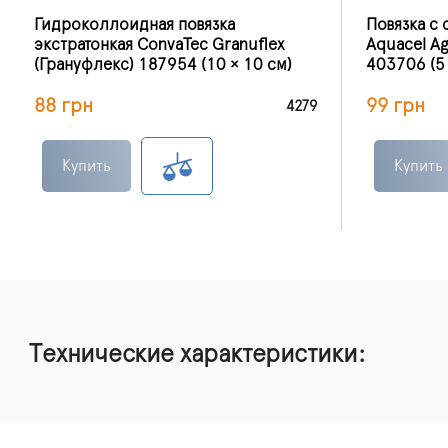
Гидроколлоидная повязка
Повязка с
экстратонкая ConvaTec Granuflex
Aquacel A
(Грануфлекс) 187954 (10 × 10 см)
403706 (5 
88 грн
99 грн
4279
Купить
Купить
Технические характеристики: