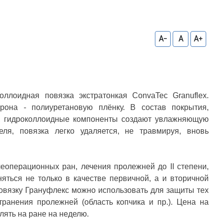
A-
A
A+
ллоидная повязка экстратонкая ConvaTec Granuflex.
она - полиуретановую плёнку. В состав покрытия,
ат, гидроколлоидные компоненты создают увлажняющую
ля, повязка легко удаляется, не травмируя, вновь
еоперационных ран, лечения пролежней до II степени,
яться не только в качестве первичной, а и вторичной
овязку Грануфлекс можно использовать для защиты тех
ранения пролежней (область копчика и пр.). Цена на
влять на ране на неделю.