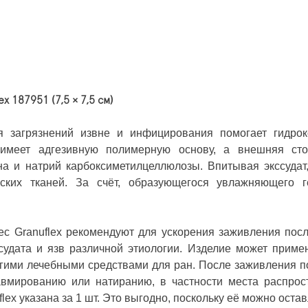
 187951 (7,5 × 7,5 см)
 загрязнений извне и инфицирования помогает гидроко
имеет адгезивную полимерную основу, а внешняя стор
тина и натрий карбоксиметилцеллюлозы. Впитывая экссуд
ских тканей. За счёт, образующегося увлажняющего ге
ec Granuflex рекомендуют для ускорения заживления посл
дата и язв различной этиологии. Изделие может примен
ругими лечебными средствами для ран. После заживления п
авмированию или натиранию, в частности места распрост
ex указана за 1 шт. Это выгодно, поскольку её можно оста