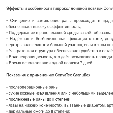
Эффекты и особенности гидроколлоидной повязки Conva
• Очищение и заживление раны происходит в щадя
обеспечивает высокую эффективность;
• Поддержание в ране влажной среды за счёт образован
• Надёжная и безболезненная фиксация к коже, допу
перекрывало слишком большой участок, если в этом нет
• Ультратонкая структура обеспечивает удобство и оста
• Водонепроницаемость, что даёт возможность проводи
• Время использования одной повязки 7 дней.
Показания к применению ConvaTec Granuflex
- послеоперационные раны;
- сухие кожные изъязвления или с небольшими выделен
- пролежневые раны до II степени;
- язвы на нижних конечностях, вызванные диабетом, ар
- дермальные ожоги до II степени;