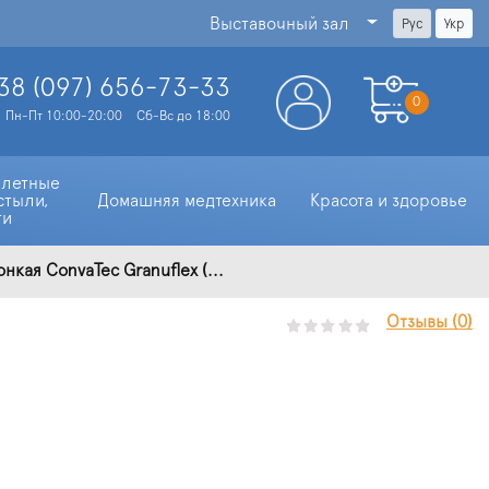
Выставочный зал
Рус
Укр
38 (097)
656-73-33
0
Пн-Пт 10:00-20:00
Сб-Вс до 18:00
алетные 
стыли, 
Домашняя медтехника
Красота и здоровье
ти
кая ConvaTec Granuflex (...
Отзывы (0)