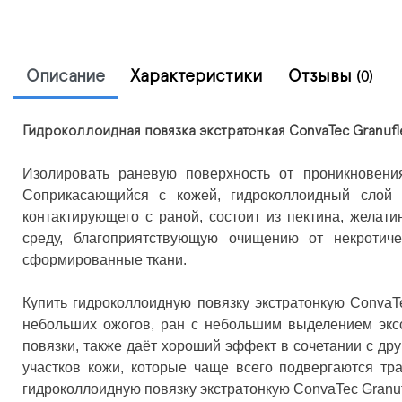
Описание
Характеристики
Отзывы
(0)
Гидроколлоидная повязка экстратонкая ConvaTec Granuflex
Изолировать раневую поверхность от проникновения
Соприкасающийся с кожей, гидроколлоидный слой 
контактирующего с раной, состоит из пектина, жела
среду, благоприятствующую очищению от некротиче
сформированные ткани.
Купить гидроколлоидную повязку экстратонкую ConvaT
небольших ожогов, ран с небольшим выделением экссу
повязки, также даёт хороший эффект в сочетании с д
участков кожи, которые чаще всего подвергаются тр
гидроколлоидную повязку экстратонкую ConvaTec Granufl