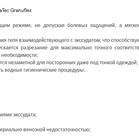
Tec Granuflex
щем режиме, не допуская болевых ощущений, а мягкое
ия геля взаимодействующего с экссудатом, что способствуе
скается разрезание для максимально точного соответст
 необходимости;
ётся незаметной для посторонних даже под тонкой одеждой;
ть водные гигиенические процедуры;
иями экссудата;
териально-венозной недостаточностью;