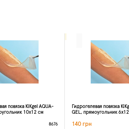
ая повязка KiKgеl AQUA-
Гидрогелевая повязка KiK
оугольник 10х12 см
GEL, прямоугольник 6х12
140 грн
8676