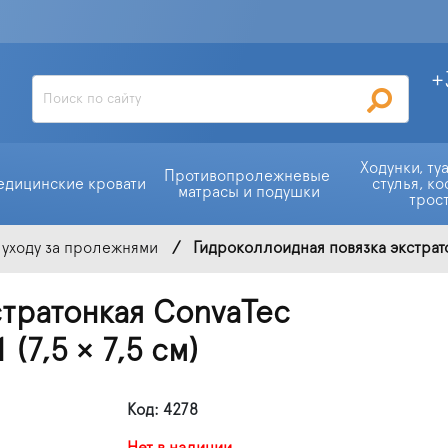
+
Ходунки, ту
Противопролежневые 
едицинские кровати
стулья, ко
матрасы и подушки
трос
 уходу за пролежнями
Гидроколлоидная повязка экстратон
стратонкая ConvaTec
(7,5 × 7,5 см)
Код: 4278
Нет в наличии