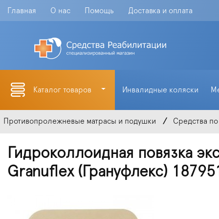
Главная
О нас
Помощь
Доставка и оплата
Каталог товаров
Инвалидные коляски
М
Противопролежневые матрасы и подушки
Средства по
Гидроколлоидная повязка эк
Granuflex (Грануфлекс) 187951 