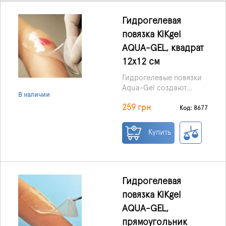
Гидрогелевая
повязка KiKgеl
AQUA-GEL, квадрат
12х12 см
Гидрогелевые повязки
Aqua-Gel создают
В наличии
защитный эффективный
259 грн
барьер против
Код: 8677
инфекции с внешний
среды , но при этом
Купить
позволяют проникать
кислороду и
лекарствам.
Гидрогелевая
повязка KiKgеl
AQUA-GEL,
прямоугольник