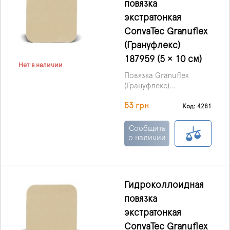
повязка
экстратонкая
ConvaTec Granuflex
(Грануфлекс)
187959 (5 × 10 см)
Нет в наличии
Повязка Granuflex
(Грануфлекс)
гидроколлоидная
53 грн
экстра тонкая,
Код: 4281
производства ConvaTec
(Великобритания) –
Сообщить
перевязочный
о наличии
материал, наложение
которого
предотвращает
проникновение в рану
Гидроколлоидная
инфекций и улучшает ее
повязка
заживление.
экстратонкая
ConvaTec Granuflex