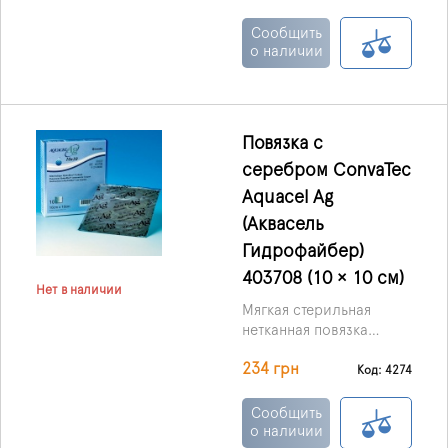
пропитанная ионами
серебра. Выпускаются в
Сообщить
форме мягких,
о наличии
стерильных нетканых
пластинок или тесьмы,
основой служит
материал Гидрофибр
Повязка с
(Hydrofiber) с
серебром ConvaTec
включениями
ионизированного
Aquacel Ag
серебра.
(Аквасель
Гидрофайбер)
403708 (10 × 10 см)
Нет в наличии
Мягкая стерильная
нетканная повязка
AQUACEL Ag Hydrofiber
234 грн
с серебром обладает
Код: 4274
не только
антимикробными
Сообщить
свойствами, но также и
о наличии