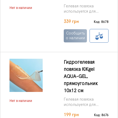
Гелевая повязка
Нет в наличии
используется для
лечения пролежней,
339 грн
ожоговых ран,
Код: 8678
трофических язв, и ран,
которые плохо
Сообщить
заживают.
о наличии
Гидрогелевая
повязка KiKgеl
AQUA-GEL,
прямоугольник
10х12 см
Гелевая повязка
Нет в наличии
используется для
лечения пролежней,
199 грн
ожоговых ран,
Код: 8676