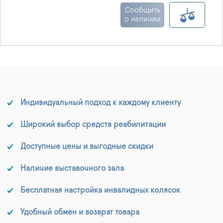
процессы заживления,
Сообщить
и тем самым
о наличии
способствуя
аутолитическому
очищению раны.
Индивидуальный подход к каждому клиенту
Широкий выбор средств реабилитации
Доступные цены и выгодные скидки
Наличие выставочного зала
Бесплатная настройка инвалидных колясок
Удобный обмен и возврат товара