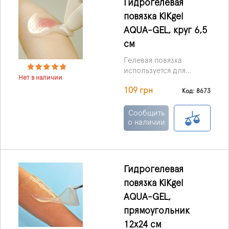
Гидрогелевая
повязка KiKgеl
AQUA-GEL, круг 6,5
см
Гелевая повязка
используется для
Нет в наличии
лечения пролежней,
109 грн
ожоговых ран,
Код: 8673
трофических язв, и ран,
которые плохо
Сообщить
заживают.
о наличии
Гидрогелевая
повязка KiKgеl
AQUA-GEL,
прямоугольник
12х24 см