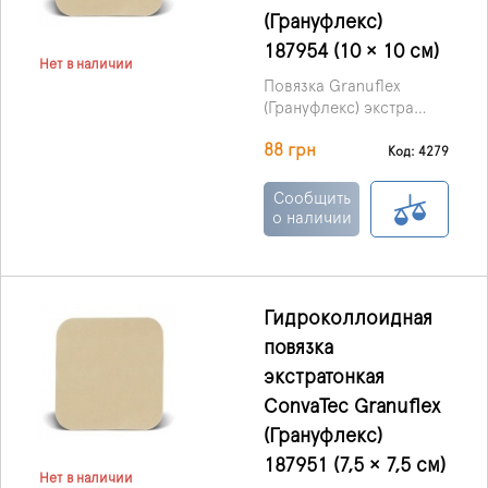
(Грануфлекс)
187954 (10 × 10 см)
Нет в наличии
Повязка Granuflex
(Грануфлекс) экстра
тонкая
88 грн
гидроколлоидная,
Код: 4279
производства ConvaTec
(Великобритания) –
Сообщить
современный материал
о наличии
для перевязки, который
обеспечивает
максимальную защиту
раны от попадания
Гидроколлоидная
патологических
повязка
бактерий и
микроорганизмов и
экстратонкая
ускоряет заживление.
ConvaTec Granuflex
(Грануфлекс)
187951 (7,5 × 7,5 см)
Нет в наличии