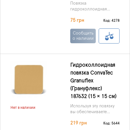
Повязка
гидроколлоидная
Грануфлекс (Granuflex)
75 грн
- повязка небольших
Код: 4278
размеров, состоящая из
внутреннего слоя
Сообщить
гидроколлоидов,
о наличии
тонкая и удобная в
наложении препятствует
проникновению
инфекций, включая
Гидроколлоидная
вирус иммунодефицита
повязка ConvaTec
и гепатит.
Granuflex
(Грануфлекс)
187632 (15 × 15 см)
Используя эту повязку
Нет в наличии
вы обеспечиваете
влажную среду для
219 грн
раневой поверхности,
Код: 5644
что стимулирует