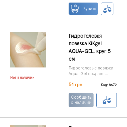
пленкой, что не
пропускает влагу.
Купить
Гидрогелевая
повязка KiKgеl
AQUA-GEL, круг 5
см
Гидрогелевые повязки
Aqua-Gel создают
Нет в наличии
защитный эффективный
54 грн
барьер против
Код: 8672
инфекции с внешний
среды , но при этом
Сообщить
позволяют проникать
о наличии
кислороду и
лекарствам.