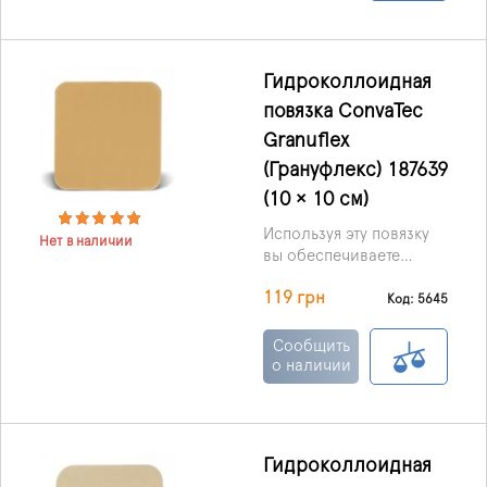
высокой
абсорбционной
способностью.
Гидроколлоидная
повязка ConvaTec
Granuflex
(Грануфлекс) 187639
(10 × 10 см)
Используя эту повязку
Нет в наличии
вы обеспечиваете
влажную среду для
119 грн
раневой поверхности,
Код: 5645
что стимулирует
процессы заживления,
Сообщить
и тем самым
о наличии
способствуя
аутолитическому
очищению раны.
Гидроколлоидная