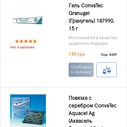
оптимизации процесса
Гель ConvaTec
заживления раны.
Granugel
(Гранугель) 187990,
15 г
Используется в качестве
защитного барьера
Нет в наличии
кожи и может быть
149 грн
использован в качестве
Код: 4469
наполнителя на
неровных поверхностях
Сообщить
кожи, чтобы помочь и
о наличии
защитить кожу.
Повязка с
серебром ConvaTec
Aquacel Ag
(Аквасель