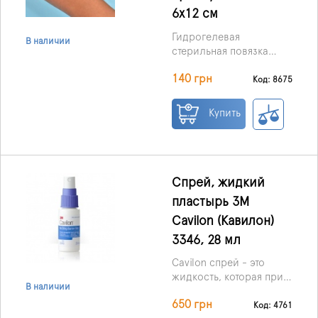
6х12 см
Гидрогелевая
В наличии
стерильная повязка
KiKgеl AQUA-GEL® 6*12
140 грн
см, производства
Код: 8675
Польши –
перевязочный
Купить
биоматериал III
поколения,
обеспечивающий
очищение, заживление,
защиту ран различного
Спрей, жидкий
происхождения.
пластырь 3M
Cavilon (Кавилон)
3346, 28 мл
Cavilon спрей - это
жидкость, которая при
В наличии
нанесении на участок
650 грн
кожи становится
Код: 4761