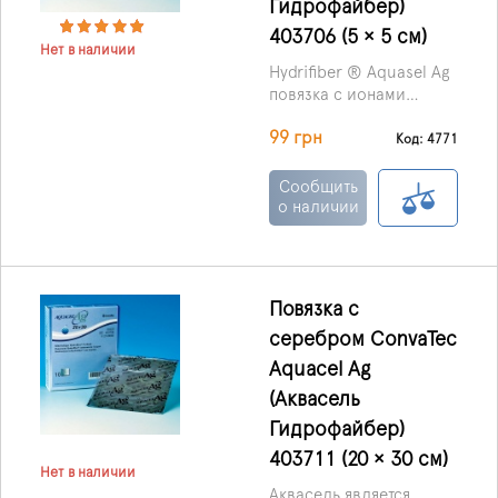
Гидрофайбер)
403706 (5 × 5 см)
Нет в наличии
Hydrifiber ® Aquasel Ag
повязка с ионами
серебра производства
99 грн
ConvaTec
Код: 4771
(Великобритания) –
перевязочный материал
Сообщить
с антибактериальными
о наличии
и абсорбирующими
свойствами,
изготовленный по
технологии Hydrifiber,
Повязка с
представляющий
серебром ConvaTec
собой мягкие нетканые
пластины или тесьму.
Aquacel Ag
(Аквасель
Гидрофайбер)
403711 (20 × 30 см)
Нет в наличии
Аквасель является