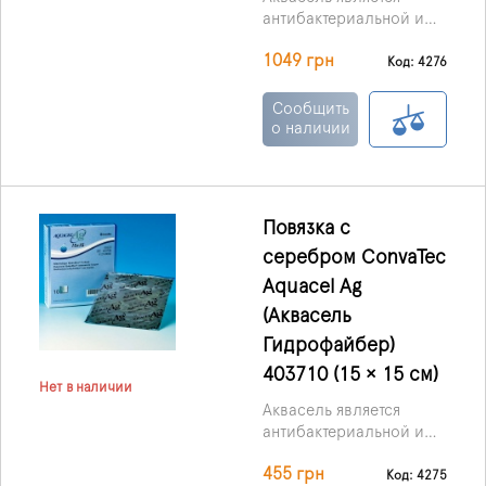
антибактериальной и
абсорбирующей
1049 грн
повязкой, она
Код: 4276
пропитанная ионами
серебра. Выпускаются в
Сообщить
форме мягких,
о наличии
стерильных нетканых
пластинок или тесьмы,
основой служит
материал Гидрофибр
Повязка с
(Hydrofiber) с
серебром ConvaTec
включениями
ионизированного
Aquacel Ag
серебра.
(Аквасель
Гидрофайбер)
403710 (15 × 15 см)
Нет в наличии
Аквасель является
антибактериальной и
абсорбирующей
455 грн
повязкой, она
Код: 4275