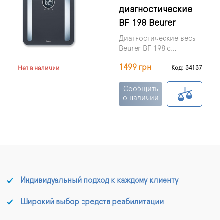
диагностические
BF 198 Beurer
Диагностические весы
Beurer BF 198 с
платформой с
1499 грн
высокопрочного,
Код: 34137
Нет в наличии
небьющегося стекла (31
х 31 см) с 2 матовыми
Сообщить
стальными
о наличии
электродами. Помимо
определения основных
диагностических
данных, BF198
позволяют определить
значение активного
обмена веществ.
Индивидуальный подход к каждому клиенту
Широкий выбор средств реабилитации