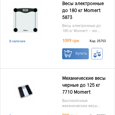
Весы электронные
до 180 кг Momert
5873
Весы электронные до
180 кг Momert – это
высокоточное
1099 грн
устройство, которое
Код: 25753
В наличии
подойдет для контроля
за весом всех членов
Купить
семьи в домашних
условиях. Благодаря
качественным
комплектующим и
надежной конструкции,
Механические весы
данное устройство
черные до 125 кг
прослужит
7710 Momert
максимально долго.
При этом весы
Высокоточные
отличаются
механические весы
оптимальной
Momert-7710 –
функциональностью,