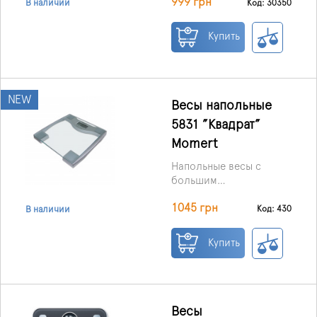
999 грн
прочный и
Код: 30350
В наличии
которая позволяет
качественный
легко пользоваться
измерительный прибор,
Купить
устройством как
произведенный в
взрослым, так и детям.
Венгрии.
NEW
Весы напольные
5831 ”Квадрат”
Momert
Напольные весы с
большим
максимальным весом -
Удобная технология
1045 грн
200 кг.
Код: 430
В наличии
включения - "Быстрый
старт"!
Купить
Весы