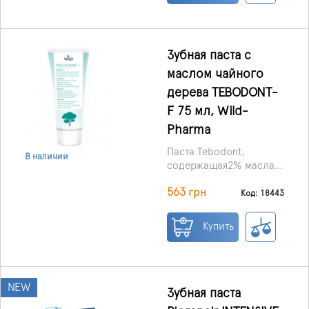
Зубная паста с
маслом чайного
дерева TEBODONT-
F 75 мл, Wild-
Pharma
Паста Tebodont,
В наличии
содержащая2% масла
чая
563 грн
(MelaleucaAlternifolia),
Код: 18443
успокаивает,
регенерирует и
Купить
ухаживает за деснами.
NEW
Зубная паста