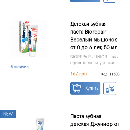
парабенов и других
болезненными деснами,
вредных компонентов.
дентитом и
поврежденной
эмалью.
Детская зубная
паста Biorepair
Веселый мышонок
от 0 до 6 лет, 50 мл
BIOREPAIR JUNIOR - это
единственная детская
В наличии
зубная паста,
167 грн
содержащая частицы
Код: 11608
microRepair (жидкая
эмаль), которые
Купить
укрепляют,
реминерализируют и
защищают от кариеса
детские зубы и при этом
NEW
не содержат фтора.
Паста зубная
детская Джуниор от