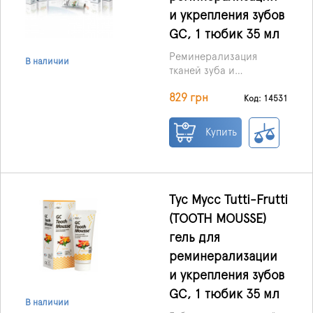
восстановления эмали
и укрепления зубов
и дентина. Эмаль зуба –
GC, 1 тюбик 35 мл
самый твердый элемент
в теле человека. Но
Реминерализация
В наличии
даже она способна
тканей зуба и
разрушаться путем
восстановление
Цена указана за шт.
деминерализации.
829 грн
минерального баланса
Код: 14531
Чтобы предотвратить
в полости рта.
Можно применять детям
деструктивные
Купить
от 0 до 6 лет.
процессы, стоматологи
советуют применять в
ежедневном уходе гель
для реминерализации и
укрепления зубов GC.
Тус Мусс Tutti-Frutti
(TOOTH MOUSSE)
гель для
реминерализации
и укрепления зубов
GC, 1 тюбик 35 мл
В наличии