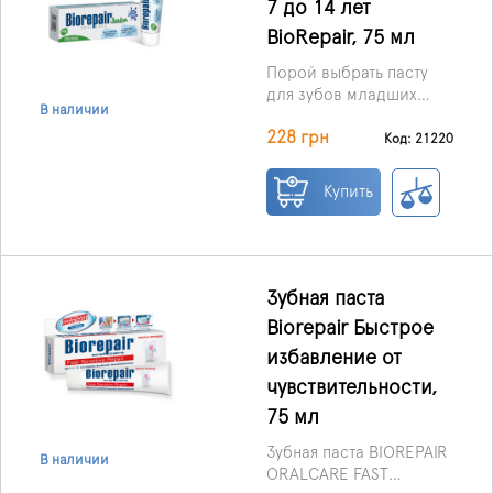
7 до 14 лет
BioRepair, 75 мл
Порой выбрать пасту
для зубов младших
В наличии
школьников и
228 грн
подростков бывает
Код: 21220
весьма непросто. Зубы
детей в возрасте от
Купить
семи до четырнадцати
лет имеют свои
особенности и четкие
потребности. Всем
родителям, которые
Зубная паста
находятся в поиске
Biorepair Быстрое
оптимальной пасты
избавление от
зубной для своего
чада, мы рекомендуем
чувствительности,
презентуемую здесь
75 мл
пасту зубную Джуниор,
детскую, от
Зубная паста BIOREPAIR
В наличии
производителя Bio
ORALCARE FAST
Repair, объемом 75мл.