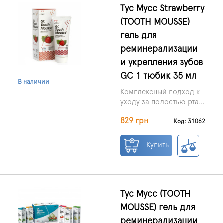
(TOOTH MOUSSE) для
Тус Мусс Strawberry
реминерализации и
(TOOTH MOUSSE)
укрепления зубов
гель для
является средством
эффективным,
реминерализации
безопасным,
и укрепления зубов
практически
GC 1 тюбик 35 мл
универсальным.
В наличии
Комплексный подход к
уходу за полостью рта –
залог крепких зубов и
829 грн
сияющей улыбки. Зубы,
Код: 31062
как и другие
составляющие
Купить
человеческого
организма, нуждаются в
питании и восполнении
минерального состава.
Мусс
Тус Мусс (TOOTH
Strawberry(TOOTHMOUSSE)
MOUSSE) гель для
разработан специально
реминерализации
для укрепления и