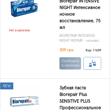
Biorepair INTENSIVE
NIGHT Интенсивное
ночное
восстановление, 75
мл
Нет в наличии
BIOREPAIR INTENSIVE
NIGHT REPAIR - ночная
зубная паста BIOREPAIR
309 грн
- это инновационная
Код: 11609
нано-технология
разработана
Сообщить
специально для
о наличии
интенсивного
восстановления эмали
в то время когда Вы
спите.
NEW
Зубная паста
Biorepair Plus
SENSITIVE PLUS
Профессиональное