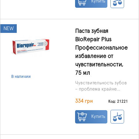
Купить
образование и
размножение бактерий.
NEW
Паста зубная
BioRepair Plus
Профессиональное
избавление от
чувствительности,
75 мл
В наличии
Чувствительность зубов
– проблема крайне
неприятная и
334 грн
достаточно сложная,
Код: 21221
решить ее бывает
порой непросто.
Купить
Первым шагом к ее
решению станет
приобретение
представленной здесь