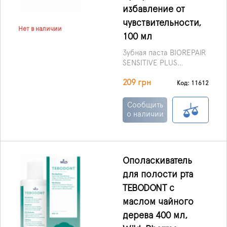
избавление от
чувствительности,
Нет в наличии
100 мл
Зубная паста BIOREPAIR
SENSITIVE PLUS
идеально подходит для
209 грн
людей с
Код: 11612
гиперчувствительностью
зубов, для
Сообщить
восстановления тонкой
о наличии
эмали, не заменима
после отбеливания
зубов,
профессиональной
Ополаскиватель
чистки, при лечении
для полости рта
брекет-систамами и
другими
TEBODONT с
ортодонтическими
маслом чайного
конструкциями.
дерева 400 мл,