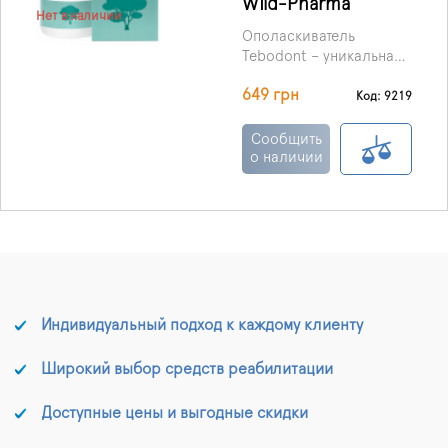
Wild-Pharma
Нет в наличии
Ополаскиватель
Tebodont – уникальная
натуральная замена при
649 грн
некоторых
Код: 9219
заболеваниях. Сделано
в Швейцарии.
Сообщить
о наличии
Индивидуальный подход к каждому клиенту
Широкий выбор средств реабилитации
Доступные цены и выгодные скидки