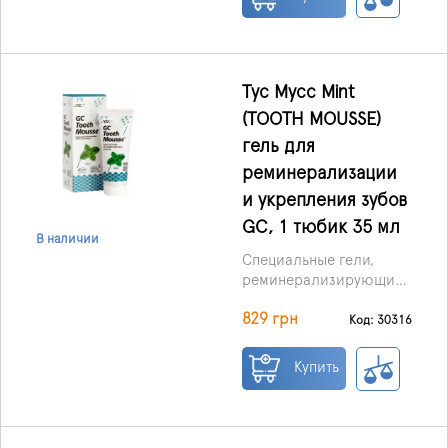
кариесом и иными
недугами.
Представленный здесь
гель Тус Мус Mint
(TOOTH MOUSSE) для
Тус Мусс Mint
реминерализации и
(TOOTH MOUSSE)
укрепления зубов от GC
гель для
является средством
эффективным,
реминерализации
безопасным,
и укрепления зубов
практически
GC, 1 тюбик 35 мл
универсальным.
В наличии
Специальные гели,
реминерализирующие
зубы – настоящее
829 грн
спасение для зубов
Код: 30316
слабых, с плохой
эмалью, пораженных
Купить
кариесом и иными
недугами.
Представленный здесь
гель Тус Мус Mint