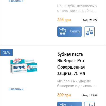
В наличии
Наши зубы, независимо
от того, какие проблемы
их преследуют, всегда
334 грн
нуждаются в двух вещах
Код: 21222
– надежной защите и
действенном
Купить
восстановлении. И то, и
другое им
гарантированно
обеспечит
NEW
представленная здесь
Зубная паста
зубная паста от
BioRepair Pro
производителя Bio
Совершенная
Repair
«Профессиональная
защита, 75 мл
защита и
Мгновенный удар по
восстановление».
бактериям и длительная
В наличии
защита зубной эмали.
309 грн
Инновационная
Код: 19234
формула зубной пасты
предотвращает