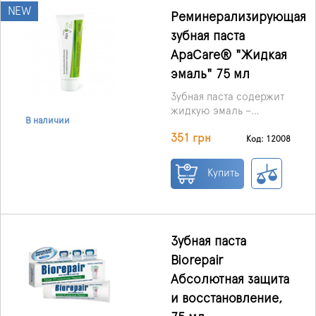
NEW
зубной пасты, с
Pеминерализирующая
убедительным
зубная паста
названием
ApaCare® "Жидкая
«Профессиональное
избавление от
эмаль" 75 мл
чувствительности», от
Зубная паста содержит
производителя Bio
жидкую эмаль –
Repair, Италия.
В наличии
гидроксиапатит -
Расфасовка: зубная
351 грн
минерал природного
паста, 75 мл
Код: 12008
происхождения.
Гидроксиапатит
Купить
является основным
минералом костной
ткани и твердых тканей
зуба.
Зубная паста
Biorepair
Абсолютная защита
и восстановление,