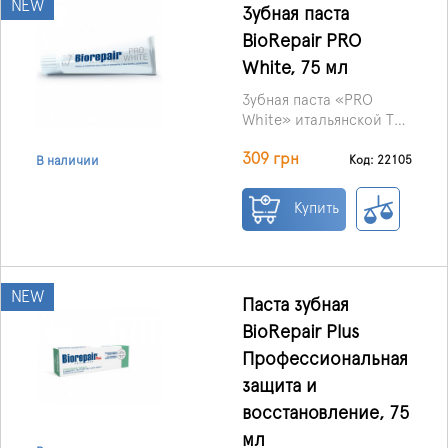
NEW
Зубная паста
BioRepair PRO
White, 75 мл
Зубная паста «PRO
White» итальянской ТМ
BioRepair эффективно и
309 грн
безопасно отбеливает
Код: 22105
В наличии
зубы, заботится о
целостности зубной
Купить
эмали, обеспечивает
правильный уход за
всей ротовой
полостью.
NEW
Паста зубная
BioRepair Plus
Профессиональная
защита и
восстановление, 75
мл