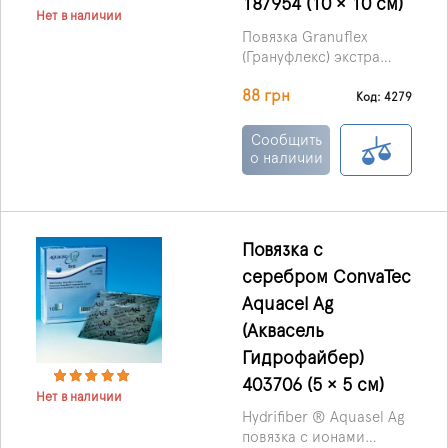
187954 (10 × 10 см)
Нет в наличии
Повязка Granuflex
(Грануфлекс) экстра
тонкая
88 грн
гидроколлоидная,
Код: 4279
производства ConvaTec
(Великобритания) –
Сообщить
современный материал
о наличии
для перевязки, который
обеспечивает
максимальную защиту
раны от попадания
Повязка с
патологических
серебром ConvaTec
бактерий и
микроорганизмов и
Aquacel Ag
ускоряет заживление.
(Аквасель
Гидрофайбер)
403706 (5 × 5 см)
Нет в наличии
Hydrifiber ® Aquasel Ag
повязка с ионами