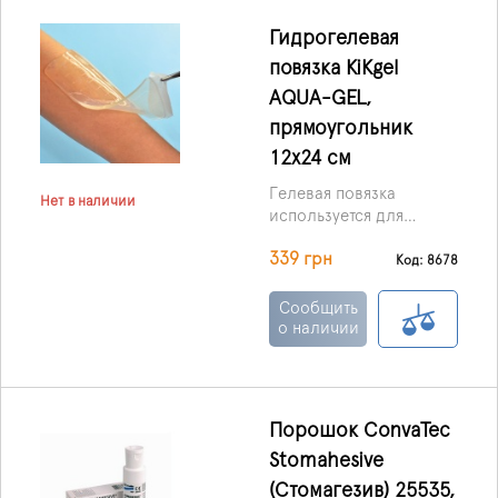
способностью.
Гидрогелевая
повязка KiKgеl
AQUA-GEL,
прямоугольник
12х24 см
Гелевая повязка
Нет в наличии
используется для
лечения пролежней,
339 грн
ожоговых ран,
Код: 8678
трофических язв, и ран,
которые плохо
Сообщить
заживают.
о наличии
Порошок ConvaTec
Stomahesive
(Стомагезив) 25535,