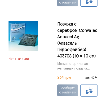
и тем самым
о наличии
способствуя
аутолитическому
очищению раны.
Повязка с
серебром ConvaTec
Aquacel Ag
(Аквасель
Гидрофайбер)
403708 (10 × 10 см)
Нет в наличии
Мягкая стерильная
нетканная повязка
AQUACEL Ag Hydrofiber
234 грн
с серебром обладает
Код: 4274
не только
антимикробными
Сообщить
свойствами, но также и
о наличии
высокой
абсорбционной