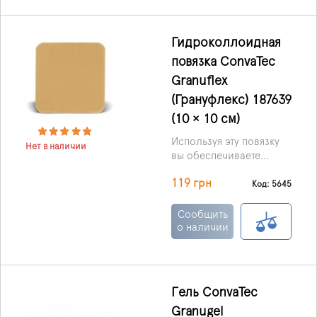
Гидроколлоидная
повязка ConvaTec
Granuflex
(Грануфлекс) 187639
(10 × 10 см)
Используя эту повязку
Нет в наличии
вы обеспечиваете
влажную среду для
119 грн
раневой поверхности,
Код: 5645
что стимулирует
процессы заживления,
Сообщить
и тем самым
о наличии
способствуя
аутолитическому
очищению раны.
Гель ConvaTec
Granugel