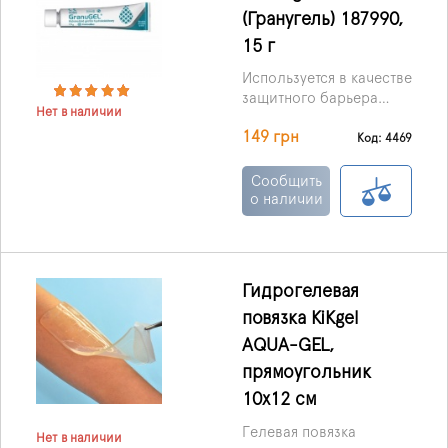
(Гранугель) 187990,
15 г
Используется в качестве
защитного барьера
Нет в наличии
кожи и может быть
149 грн
использован в качестве
Код: 4469
наполнителя на
неровных поверхностях
Сообщить
кожи, чтобы помочь и
о наличии
защитить кожу.
Гидрогелевая
повязка KiKgеl
AQUA-GEL,
прямоугольник
10х12 см
Гелевая повязка
Нет в наличии