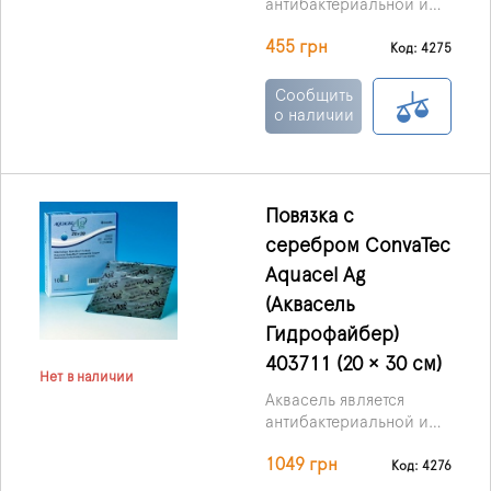
антибактериальной и
абсорбирующей
455 грн
повязкой, она
Код: 4275
пропитанная ионами
серебра. Выпускаются в
Сообщить
форме мягких,
о наличии
стерильных нетканых
пластинок или тесьмы,
основой служит
материал Гидрофибр
Повязка с
(Hydrofiber) с
серебром ConvaTec
включениями
ионизированного
Aquacel Ag
серебра.
(Аквасель
Гидрофайбер)
403711 (20 × 30 см)
Нет в наличии
Аквасель является
антибактериальной и
абсорбирующей
1049 грн
повязкой, она
Код: 4276
пропитанная ионами