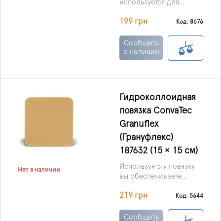
используется для
лечения пролежней,
199 грн
ожоговых ран,
Код: 8676
трофических язв, и ран,
которые плохо
Сообщить
заживают.
о наличии
Гидроколлоидная
повязка ConvaTec
Granuflex
(Грануфлекс)
187632 (15 × 15 см)
Используя эту повязку
Нет в наличии
вы обеспечиваете
влажную среду для
219 грн
раневой поверхности,
Код: 5644
что стимулирует
процессы заживления,
Сообщить