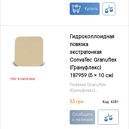
пленкой, что не
пропускает влагу.
Купить
Гидроколлоидная
повязка
экстратонкая
ConvaTec Granuflex
(Грануфлекс)
187959 (5 × 10 см)
Нет в наличии
Повязка Granuflex
(Грануфлекс)
гидроколлоидная
53 грн
экстра тонкая,
Код: 4281
производства ConvaTec
(Великобритания) –
Сообщить
перевязочный
о наличии
материал, наложение