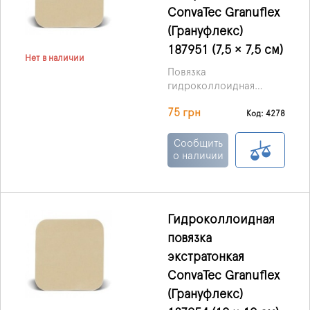
ConvaTec Granuflex
(Грануфлекс)
187951 (7,5 × 7,5 см)
Нет в наличии
Повязка
гидроколлоидная
Грануфлекс (Granuflex)
75 грн
- повязка небольших
Код: 4278
размеров, состоящая из
внутреннего слоя
Сообщить
гидроколлоидов,
о наличии
тонкая и удобная в
наложении препятствует
проникновению
инфекций, включая
Гидроколлоидная
вирус иммунодефицита
повязка
и гепатит.
экстратонкая
ConvaTec Granuflex
(Грануфлекс)