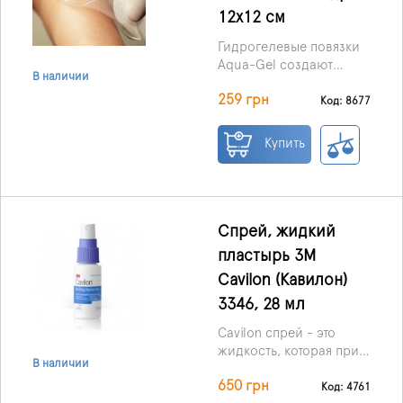
12х12 см
Гидрогелевые повязки
Aqua-Gel создают
В наличии
защитный эффективный
259 грн
барьер против
Код: 8677
инфекции с внешний
среды , но при этом
Купить
позволяют проникать
кислороду и
лекарствам.
Спрей, жидкий
пластырь 3M
Cavilon (Кавилон)
3346, 28 мл
Cavilon спрей - это
жидкость, которая при
В наличии
нанесении на участок
650 грн
кожи становится
Код: 4761