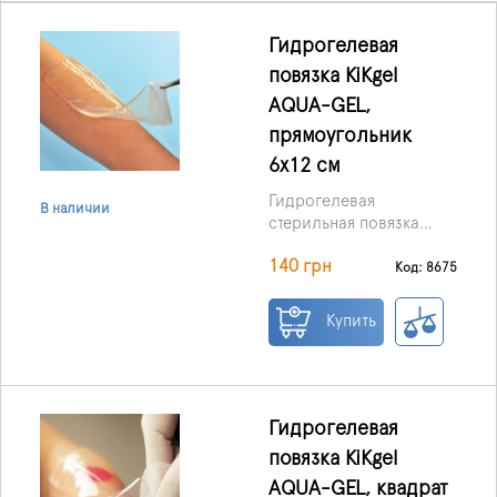
Гидрогелевая
повязка KiKgеl
AQUA-GEL,
прямоугольник
6х12 см
Гидрогелевая
В наличии
стерильная повязка
KiKgеl AQUA-GEL® 6*12
140 грн
см, производства
Код: 8675
Польши –
перевязочный
Купить
биоматериал III
поколения,
обеспечивающий
очищение, заживление,
защиту ран различного
Гидрогелевая
происхождения.
повязка KiKgеl
AQUA-GEL, квадрат