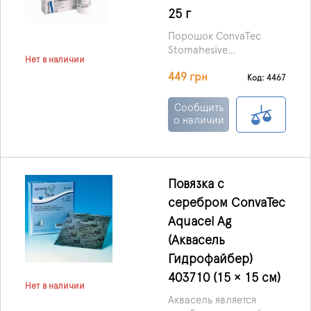
25 г
Порошок ConvaTec
Stomahesive
Нет в наличии
(Стомагезив) код 25535,
449 грн
25 г производства
Код: 4467
Великобритании
предназначен для
Сообщить
предотвращения
о наличии
появления
покраснений,
воспалений, для
оптимизации процесса
Повязка с
заживления раны.
серебром ConvaTec
Aquacel Ag
(Аквасель
Гидрофайбер)
403710 (15 × 15 см)
Нет в наличии
Аквасель является