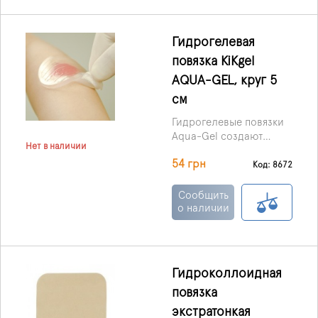
которого
предотвращает
проникновение в рану
Гидрогелевая
инфекций и улучшает ее
повязка KiKgеl
заживление.
AQUA-GEL, круг 5
см
Гидрогелевые повязки
Aqua-Gel создают
Нет в наличии
защитный эффективный
54 грн
барьер против
Код: 8672
инфекции с внешний
среды , но при этом
Сообщить
позволяют проникать
о наличии
кислороду и
лекарствам.
Гидроколлоидная
повязка
экстратонкая