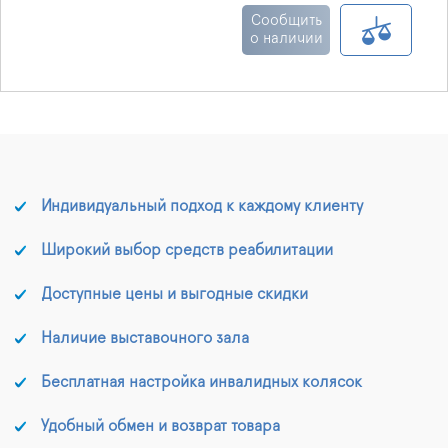
серебра. Выпускаются в
Сообщить
форме мягких,
о наличии
стерильных нетканых
пластинок или тесьмы,
основой служит
материал Гидрофибр
(Hydrofiber) с
включениями
ионизированного
серебра.
Индивидуальный подход к каждому клиенту
Широкий выбор средств реабилитации
Доступные цены и выгодные скидки
Наличие выставочного зала
Бесплатная настройка инвалидных колясок
Удобный обмен и возврат товара