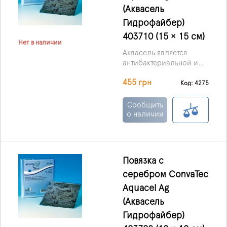
серебра.
(Аквасель
Гидрофайбер)
403710 (15 × 15 см)
Нет в наличии
Аквасель является
антибактериальной и
абсорбирующей
455 грн
повязкой, она
Код: 4275
пропитанная ионами
серебра. Выпускаются в
Сообщить
форме мягких,
о наличии
стерильных нетканых
пластинок или тесьмы,
основой служит
материал Гидрофибр
Повязка с
(Hydrofiber) с
серебром ConvaTec
включениями
ионизированного
Aquacel Ag
серебра.
(Аквасель
Гидрофайбер)