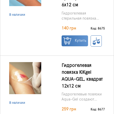
6х12 см
Гидрогелевая
В наличии
стерильная повязка
KiKgеl AQUA-GEL® 6*12
140 грн
см, производства
Код: 8675
Польши –
перевязочный
Купить
биоматериал III
поколения,
обеспечивающий
очищение, заживление,
защиту ран различного
Гидрогелевая
происхождения.
повязка KiKgеl
AQUA-GEL, квадрат
12х12 см
Гидрогелевые повязки
Aqua-Gel создают
В наличии
защитный эффективный
259 грн
барьер против
Код: 8677