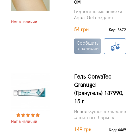
см
Гидрогелевые повязки
Aqua-Gel создают
Нет в наличии
защитный эффективный
54 грн
барьер против
Код: 8672
инфекции с внешний
среды , но при этом
Сообщить
позволяют проникать
о наличии
кислороду и
лекарствам.
Гель ConvaTec
Granugel
(Гранугель) 187990,
15 г
Используется в качестве
защитного барьера
Нет в наличии
кожи и может быть
149 грн
использован в качестве
Код: 4469
наполнителя на