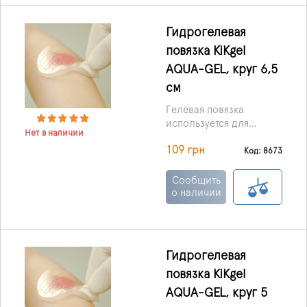
Гидрогелевая
повязка KiKgеl
AQUA-GEL, круг 6,5
см
Гелевая повязка
используется для
Нет в наличии
лечения пролежней,
109 грн
ожоговых ран,
Код: 8673
трофических язв, и ран,
которые плохо
Сообщить
заживают.
о наличии
Гидрогелевая
повязка KiKgеl
AQUA-GEL, круг 5