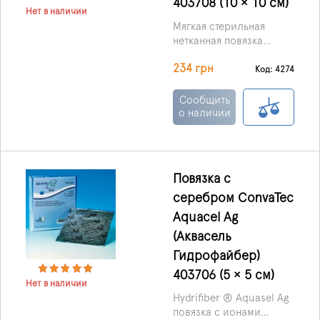
403708 (10 × 10 см)
Нет в наличии
Мягкая стерильная
нетканная повязка
AQUACEL Ag Hydrofiber
234 грн
с серебром обладает
Код: 4274
не только
антимикробными
Сообщить
свойствами, но также и
о наличии
высокой
абсорбционной
способностью.
Повязка с
серебром ConvaTec
Aquacel Ag
(Аквасель
Гидрофайбер)
403706 (5 × 5 см)
Нет в наличии
Hydrifiber ® Aquasel Ag
повязка с ионами