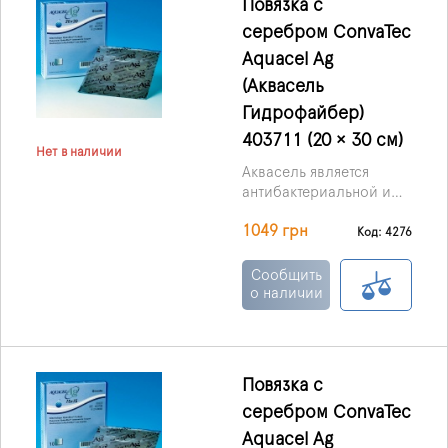
Повязка с
заживления раны.
серебром ConvaTec
Aquacel Ag
(Аквасель
Гидрофайбер)
403711 (20 × 30 см)
Нет в наличии
Аквасель является
антибактериальной и
абсорбирующей
1049 грн
повязкой, она
Код: 4276
пропитанная ионами
серебра. Выпускаются в
Сообщить
форме мягких,
о наличии
стерильных нетканых
пластинок или тесьмы,
основой служит
материал Гидрофибр
Повязка с
(Hydrofiber) с
серебром ConvaTec
включениями
ионизированного
Aquacel Ag