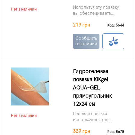
Используя эту повязку
Нет в наличии
вы обеспечиваете
влажную среду для
219 грн
раневой поверхности,
Код: 5644
что стимулирует
процессы заживления,
Сообщить
и тем самым
о наличии
способствуя
аутолитическому
очищению раны.
Гидрогелевая
повязка KiKgеl
AQUA-GEL,
прямоугольник
12х24 см
Гелевая повязка
Нет в наличии
используется для
лечения пролежней,
339 грн
ожоговых ран,
Код: 8678