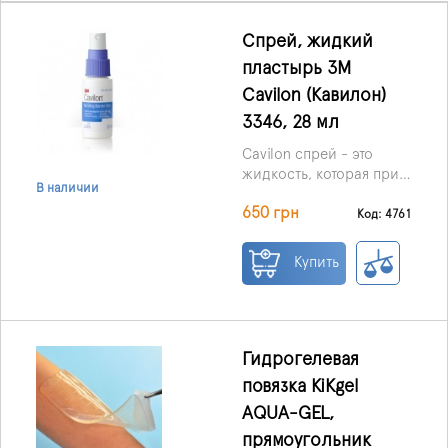
Спрей, жидкий
пластырь 3M
Cavilon (Кавилон)
3346, 28 мл
Cavilon спрей - это
жидкость, которая при
В наличии
нанесении на участок
650 грн
кожи становится
Код: 4761
пленкой, что не
пропускает влагу.
Купить
Гидрогелевая
повязка KiKgеl
AQUA-GEL,
прямоугольник