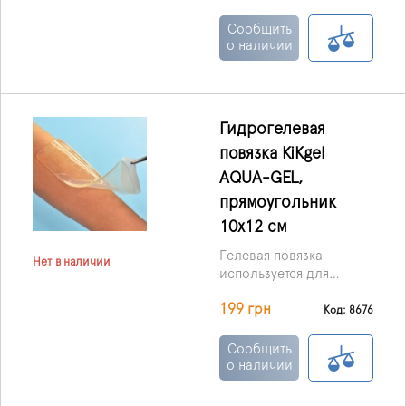
трофических язв, и ран,
которые плохо
Сообщить
заживают.
о наличии
Гидрогелевая
повязка KiKgеl
AQUA-GEL,
прямоугольник
10х12 см
Гелевая повязка
Нет в наличии
используется для
лечения пролежней,
199 грн
ожоговых ран,
Код: 8676
трофических язв, и ран,
которые плохо
Сообщить
заживают.
о наличии