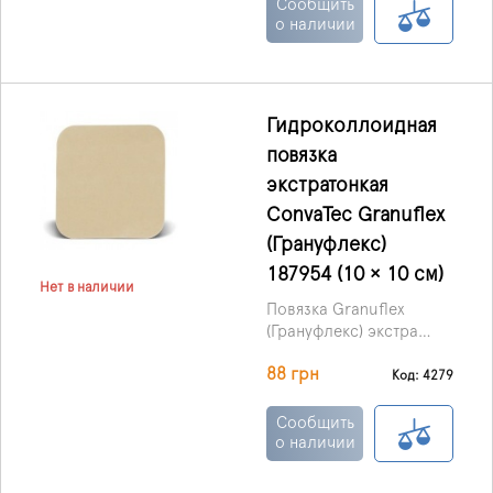
(Великобритания) –
Сообщить
перевязочный
о наличии
материал, наложение
которого
предотвращает
проникновение в рану
Гидроколлоидная
инфекций и улучшает ее
повязка
заживление.
экстратонкая
ConvaTec Granuflex
(Грануфлекс)
187954 (10 × 10 см)
Нет в наличии
Повязка Granuflex
(Грануфлекс) экстра
тонкая
88 грн
гидроколлоидная,
Код: 4279
производства ConvaTec
(Великобритания) –
Сообщить
современный материал
о наличии
для перевязки, который
обеспечивает