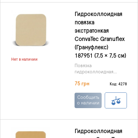
максимальную защиту
раны от попадания
Гидроколлоидная
патологических
повязка
бактерий и
микроорганизмов и
экстратонкая
ускоряет заживление.
ConvaTec Granuflex
(Грануфлекс)
187951 (7,5 × 7,5 см)
Нет в наличии
Повязка
гидроколлоидная
Грануфлекс (Granuflex)
75 грн
- повязка небольших
Код: 4278
размеров, состоящая из
внутреннего слоя
Сообщить
гидроколлоидов,
о наличии
тонкая и удобная в
наложении препятствует
проникновению
инфекций, включая
Гидроколлоидная
вирус иммунодефицита