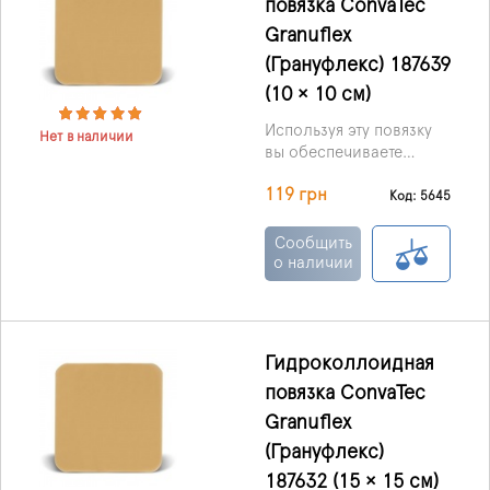
повязка ConvaTec
и гепатит.
Granuflex
(Грануфлекс) 187639
(10 × 10 см)
Используя эту повязку
Нет в наличии
вы обеспечиваете
влажную среду для
119 грн
раневой поверхности,
Код: 5645
что стимулирует
процессы заживления,
Сообщить
и тем самым
о наличии
способствуя
аутолитическому
очищению раны.
Гидроколлоидная
повязка ConvaTec
Granuflex
(Грануфлекс)
187632 (15 × 15 см)