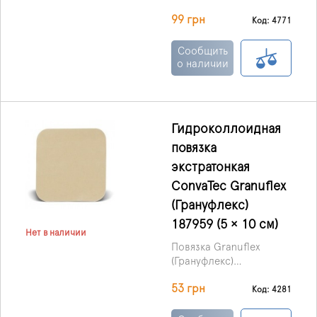
серебра производства
99 грн
ConvaTec
Код: 4771
(Великобритания) –
перевязочный материал
Сообщить
с антибактериальными
о наличии
и абсорбирующими
свойствами,
изготовленный по
технологии Hydrifiber,
Гидроколлоидная
представляющий
повязка
собой мягкие нетканые
пластины или тесьму.
экстратонкая
ConvaTec Granuflex
(Грануфлекс)
187959 (5 × 10 см)
Нет в наличии
Повязка Granuflex
(Грануфлекс)
гидроколлоидная
53 грн
экстра тонкая,
Код: 4281
производства ConvaTec