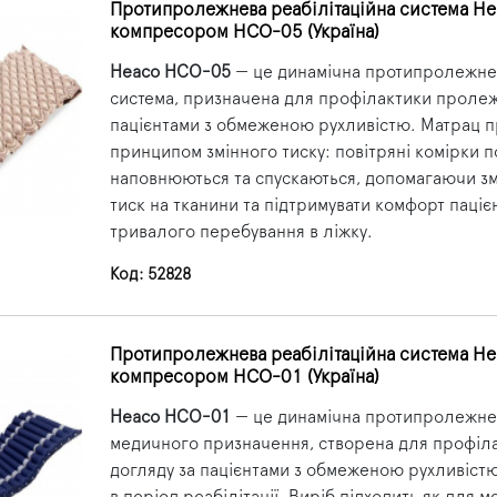
Протипролежнева реабілітаційна система He
компресором HCO-05 (Україна)
Heaco HCO-05
— це динамічна протипролежне
система, призначена для профілактики пролежн
пацієнтами з обмеженою рухливістю. Матрац 
принципом змінного тиску: повітряні комірки 
наповнюються та спускаються, допомагаючи з
тиск на тканини та підтримувати комфорт пацієн
тривалого перебування в ліжку.
Код: 52828
Протипролежнева реабілітаційна система He
компресором HCO-01 (Україна)
Heaco HCO-01
— це динамічна протипролежне
медичного призначення, створена для профіл
догляду за пацієнтами з обмеженою рухливіст
в період реабілітації. Виріб підходить як для м