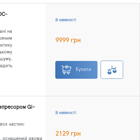
DC-
В наявності
ані на
ряним
9999 грн
ктику
ькому
шуму,
адить
Купити
мпресором Gi-
В наявності
вох частин:
2129 грн
Х, оснащений двома