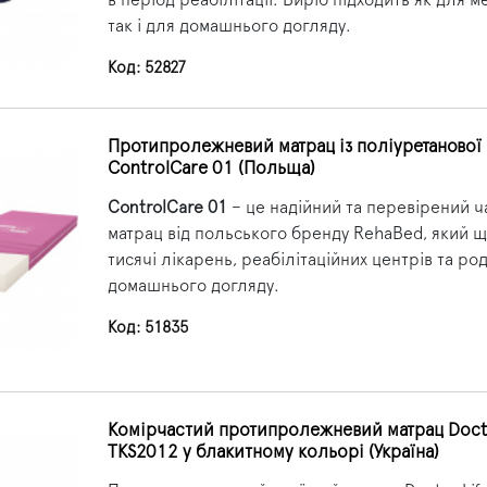
так і для домашнього догляду.
Код: 52827
Протипролежневий матрац із поліуретанової
ControlCare 01 (Польща)
ControlCare 01
– це надійний та перевірений 
матрац від польського бренду RehaBed, який
тисячі лікарень, реабілітаційних центрів та ро
домашнього догляду.
Код: 51835
Комірчастий протипролежневий матрац Docto
TKS2012 у блакитному кольорі (Україна)