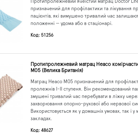
Протипролежневий ячеїстий матрац Doctor Lif
призначений для профілактики та лікування п
пацієнтів, які вимушено тривалий час залишаю
положенні — удома або в стаціонарі.
Код: 51256
Протипролежневий матрац Heaco комірчаст
M05 (Велика Британія)
Матрац Heaco M05 призначений для профілакти
пролежнів І-ІІ ступеня. Він рекомендований пац
змушені тривалий час перебувати в ліжку чере
захворювання опорно-рухової або нервової си
Використовується як у домашніх умовах, так і у
закладах.
Код: 48627