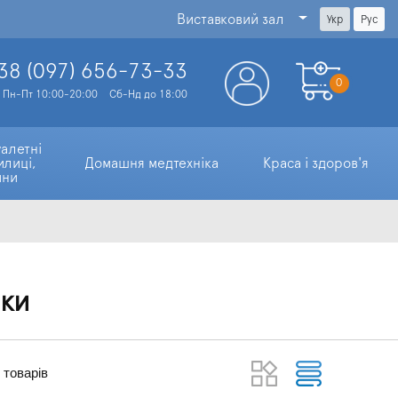
Виставковий зал
Укр
Рус
38 (097)
656-73-33
0
Пн-Пт 10:00-20:00
Сб-Нд до 18:00
алетні 
илиці, 
Домашня медтехніка
Краса і здоров'я
ини
шки
товарів