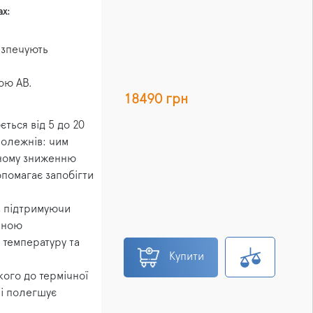
х:
безпечують
мою АВ.
18490 грн
ться від 5 до 20
пролежнів: чим
нному зниженню
опомагає запобігти
, підтримуючи
ерною
 температуру та
Купити
кого до термічної
ці полегшує