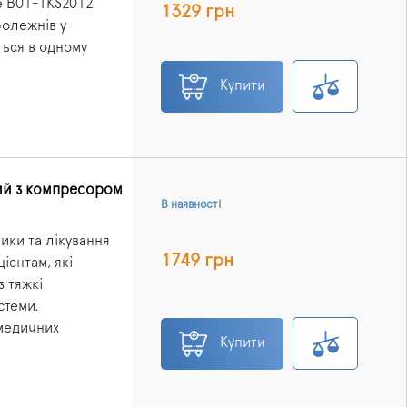
e B01-TKS2012
1329 грн
ролежнів у
ться в одному
Купити
ий з компресором
В наявності
ки та лікування
1749 грн
ієнтам, які
з тяжкі
стеми.
 медичних
Купити