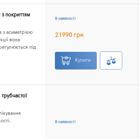
 з покриттям
В наявності
в з асиметрією
21990 грн
кції вона
регулюється під
Купити
 трубчастої
лікування
ості.
В наявності