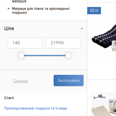
матраців
Матраци для ліжок та ортопедичні
NEW
подушки
Ціна
Застосувати
Скинути
Статті
Протипролежневі подушки та їх види