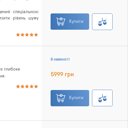
щений спеціальною
изити рівень шуму
Купити
В наявності
ує глибоке
5999 грн
ня.
Купити