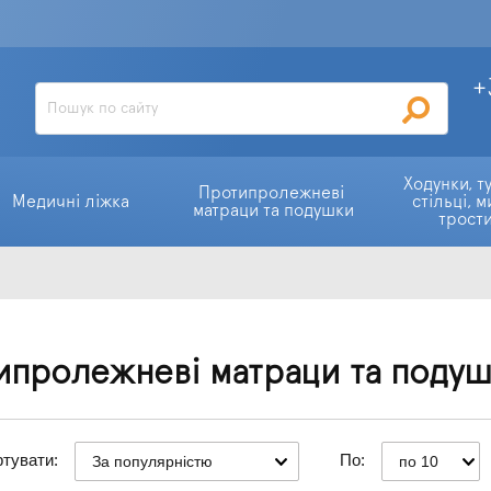
+
Ходунки, ту
Протипролежневі 
Медичні ліжка
стільці, м
матраци та подушки
трост
ипролежневі матраци та поду
тувати:
По:
За популярністю
по 10