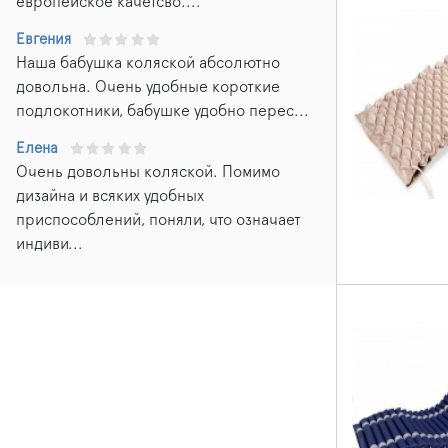
европейское качетсво....
Евгения
Наша бабушка коляской абсолютно
довольна. Очень удобные короткие
подлокотники, бабушке удобно перес...
Елена
Очень довольны коляской. Помимо
дизайна и всяких удобных
приспособлений, поняли, что означает
индиви...