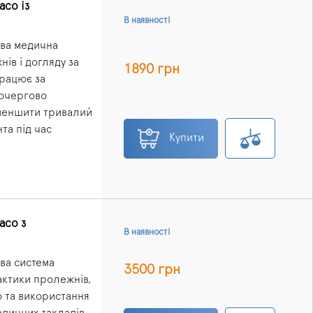
aco із
В наявності
ва медична
ів і догляду за
1890 грн
працює за
почергово
меншити тривалий
та під час
Купити
aco з
В наявності
ва система
3500 грн
актики пролежнів,
ю та використання
едичних закладів,