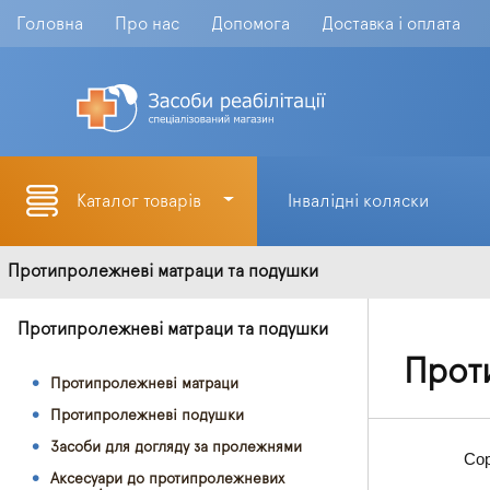
Головна
Про нас
Допомога
Доставка і оплата
Каталог товарів
Інвалідні коляски
Протипролежневі матраци та подушки
Протипролежневі матраци та подушки
Прот
Протипролежневі матраци
Протипролежневі подушки
Засоби для догляду за пролежнями
Сор
Аксесуари до протипролежневих