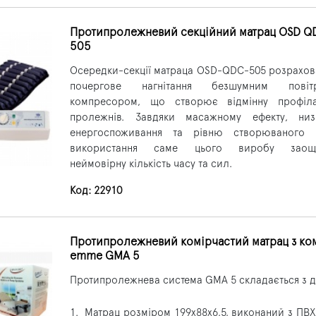
Протипролежневий секційний матрац OSD Q
505
Осередки-секції матраца OSD-QDC-505 розрахов
почергове нагнітання безшумним повіт
компресором, що створює відмінну профіла
пролежнів. Завдяки масажному ефекту, низ
енергоспоживання та рівню створюваного 
використання саме цього виробу заощ
неймовірну кількість часу та сил.
Код: 22910
Протипролежневий комірчастий матрац з ко
emme GMA 5
Протипролежнева система GMA 5 складається з д
1.
Матрац розміром 199х88х6,5, виконаний з ПВ