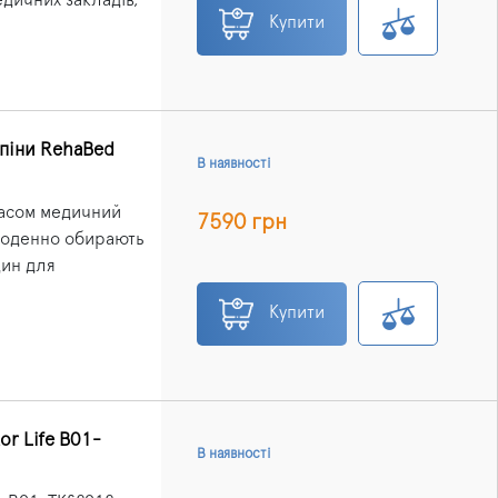
Купити
 піни RehaBed
В наявності
часом медичний
7590 грн
 щоденно обирають
дин для
Купити
r Life B01-
В наявності