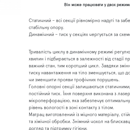
Він може працювати у двох режима
Статичний – всі секції рівномірно надуті та за
стабільну опору.
Динамічний – тиск у секціях чергується за схе
Тривалість циклу в динамічному режимі регулює
хвилин і підбирається в залежності від стадії 
важчий стан, тим коротший цикл. Завдяки змі
тиску навантаження на тіло зменшується, що д
чи зменшити прояви трофічних порушень.
Головні опорні секції залишаються статичними
постійний тиск. Їхня поверхня виконана з лаз
мікроперфорацією, яка забезпечує оптимальну
рівень вологості в зоні контакту з тілом.
Матрац виготовлений із міцного матеріалу, стій
та хімічної обробки. Знімний чохол на блискав
догляд та підтримку гігієни.