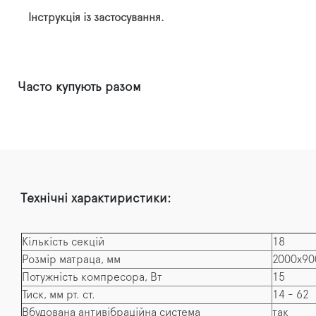
Інструкція із застосування.
Часто купують разом
Технічні характиристики:
Кількість секцій
18
Розмір матраца, мм
2000x90
Потужність компресора, Вт
15
Тиск, мм рт. ст.
14 - 62
Вбудована антивібраційна система
так