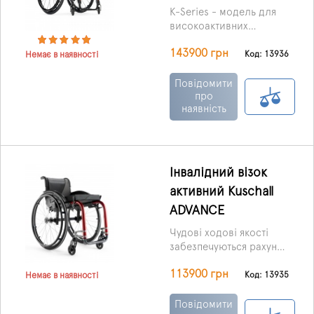
K-Series - модель для
високоактивних
користувачів, які
143900 грн
воліють відмінну якість,
Код: 13936
Немає в наявності
виняткову міцність,
естетичну красу та
Повідомити
максимальний
про
наявність
комфорт.
Інвалідний візок
активний Kuschall
ADVANCE
Чудові ходові якості
забезпечуються рахунок
міцної панелі сидіння,
113900 грн
виконаного з карбону
Код: 13935
Немає в наявності
(вуглепластика), що
збільшує жорсткість
Повідомити