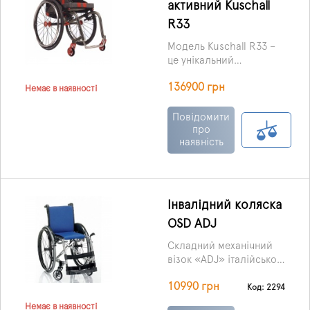
активний Kuschall
R33
Модель Kuschall R33 –
це унікальний
інвалідний візок для
136900 грн
активних користувачів.
Немає в наявності
Повідомити
про
наявність
Інвалідний коляска
OSD ADJ
Складний механічний
візок «ADJ» італійської
компанії OSD вигідно
10990 грн
виділяється серед
Код: 2294
багатьох моделей
Немає в наявності