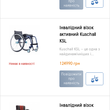
всього крісла.
про
наявність
Інвалідний візок
активний Kuschall
KSL
Kuschall KSL – це одна з
найдинамічніших і
найлегших моделей
124990 грн
активних колясок.
Немає в наявності
Повідомити
про
наявність
Інвалідний візок