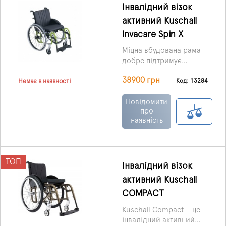
Інвалідний візок
активний Kuschall
Invacare Spin X
Міцна вбудована рама
добре підтримує
хребет, а сидіння
38900 грн
коляски, що
Код: 13284
Немає в наявності
регулюється, можна
легко налаштувати під
Повідомити
індивідуальні
про
наявність
параметри користувача.
ТОП
Інвалідний візок
активний Kuschall
COMPACT
Kuschall Compact – це
інвалідний активний