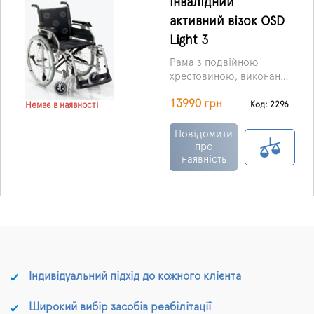
Інвалідний
активний візок OSD
Light 3
Рама з подвійною
хрестовиною, виконана
з алюмінію, завдяки
13990 грн
чому коляска на 4 кг
Код: 2296
Немає в наявності
легша, ніж її аналоги зі
сталевими рамами.
Повідомити
про
наявність
Індивідуальний підхід до кожного клієнта
Широкий вибір засобів реабілітації