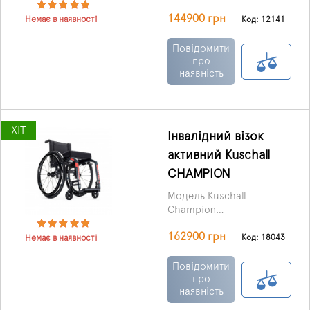
візок активного типу зі
144900 грн
складною алюмінієвою
Код: 12141
Немає в наявності
рамою та знімними
підніжками.
Повідомити
про
наявність
ХІТ
Інвалідний візок
активний Kuschall
CHAMPION
Модель Kuschall
Champion
рекомендується людям,
162900 грн
які мають певні
Код: 18043
Немає в наявності
проблеми з функціями
опорно-рухового
Повідомити
апарату, але бажаючим
про
наявність
вести активний спосіб
життя.