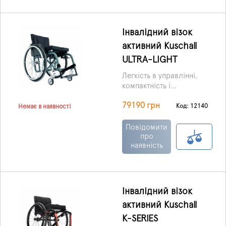
Інвалідний візок
активний Kuschall
ULTRA-LIGHT
Легкість в управлінні,
компактність і
маневреність - все це
79190 грн
втілив у собі активний
Код: 12140
Немає в наявності
візок Ultra-Light.
Повідомити
про
наявність
Інвалідний візок
активний Kuschall
K-SERIES