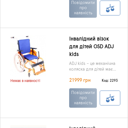
своєю зручністю,
Повідомити
стильним дизайном, а
про
наявність
головне, широкими
функціональними
можливостями.
Інвалідний візок
для дітей OSD ADJ
kids
ADJ kids – це механічна
коляска для дітей має
багато функціональних
21999 грн
можливостей. Широкий
Код: 2293
Немає в наявності
спектр різноманітних
налаштувань та
Повідомити
регулювань дає
про
наявність
можливість колясці
«рости» разом з вашим
малюком.