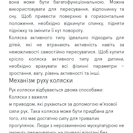
вона може бути багатофункціональною. Можна
використовувати для пересування, відпочинку та
сну. Щоб привести поверхню в горизонтальне
положення, необхідно відкинути спинку, підняти
підніжку та змінити її кут повороту.
Коляска активного типу ідеально підходить для
дітей, які не втрачають активність навіть за
неможливості самостійно пересуватися. Щоб купити
крісло коляска активного типу для дитини,
необхідно врахувати всі фізичні параметри –
зростання, вагу, рівень активності та інші.
Механізм руху коляски
Рух коляски відбувається двома способами:
Коляски з важеля
м приводом, які рухаються за допомогою м'язової
сили рук. Така коляска може бути придбана для
того, хто має достатню силу для тривалих
прогулянок. Люди з нерозвиненою мускулатурою не
зможуть пересуватись на тривалі відстані без