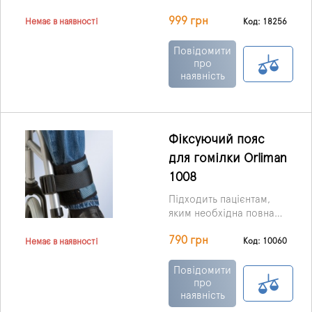
виробництва Італії
999 грн
призначений для
Код: 18256
Немає в наявності
використання разом з
інвалідним візком.
Повідомити
про
наявність
Фіксуючий пояс
для гомілки Orliman
1008
Підходить пацієнтам,
яким необхідна повна
фіксація до ліжка,
790 грн
крісла або стільця, щоб
Код: 10060
Немає в наявності
запобігти руху кісточок.
Силу фіксації можна
Повідомити
регулювати.
про
наявність