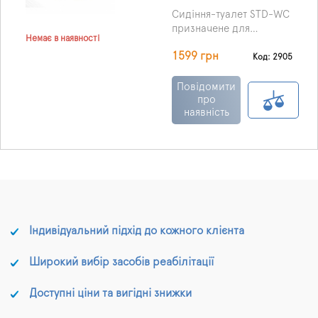
Сидіння-туалет STD-WC
призначене для
Немає в наявності
використання з
1599 грн
інвалідними візками
Код: 2905
OSD Millenium. Цей
пристрій буде дуже
Повідомити
зручним як сидіння і як
про
наявність
туалет - два в одному.
Індивідуальний підхід до кожного клієнта
Широкий вибір засобів реабілітації
Доступні ціни та вигідні знижки