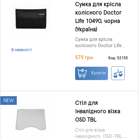
Сумка для крісла
колісного Doctor
Life 10490, чорна
(Україна)
Сумка для крісла
колісного Doctor Life
В наявності
10490
— практичний
579 грн
аксесуар для зручного
Код: 52155
зберігання особистих
речей під час
Купити
щоденного
користування кріслом
колісним. Вона надійно
фіксується на кріслі, не
NEW
заважає руху та за
Стіл для
потреби швидко
інвалідного візка
знімається.
OSD TBL
Стіл для візка
інвалідного, OSD-TBL,