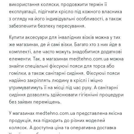
використання коляски, продовжити термін її
експлуатації, підігнати крісло під кожного власника
з огляду на його індивідуальні особливості, а також
забезпечити безпеку пересування.
Купити аксесуари для інвалідних візків можна у тих
же магазинах, де й самі візки. Багато хто з них йде в
комплекті, але часто можуть знадобитися додаткові
елементи. Так, в магазинах medtehno.com.ua можна
знайти спеціальні фіксуючі пояси для торса або
гомілки, а також санітарні сидіння. Фіксуючі пояси
надійно закріплять людину в кріслі і міцно
утримуватимуть її на місці під час руху. А санітарні
сидіння дозволять здійснювати гігієнічні процедури
без зайвих переміщень.
У магазинах medtehno.com.ua представлена ​​якісна
продукція, яка підходить до різних моделей
колясок. А доступна ціна та оперативна доставка