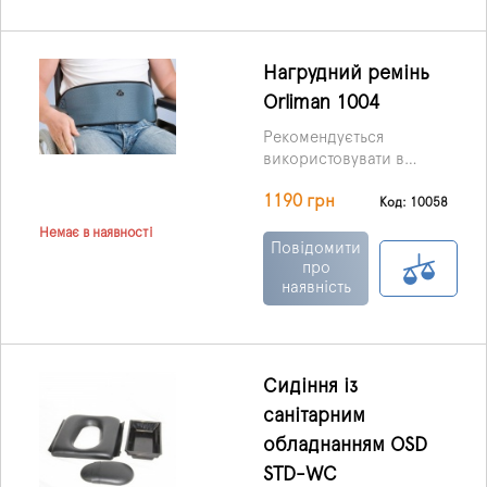
Нагрудний ремінь
Orliman 1004
Рекомендується
використовувати в
інвалідних візках з
1190 грн
метою запобігання
Код: 10058
випаданню пацієнта.
Немає в наявності
Повідомити
про
наявність
Сидіння із
санітарним
обладнанням OSD
STD-WC