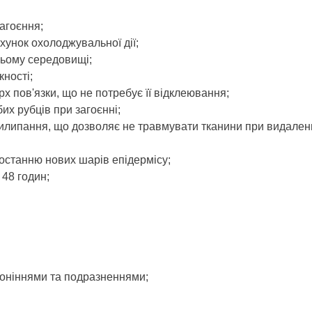
агоєння;
ахунок охолоджувальної дії;
ньому середовищі;
кності;
рх пов'язки, що не потребує її відклеювання;
их рубців при загоєнні;
рилипання, що дозволяє не травмувати тканини при видаленн
ростанню нових шарів епідермісу;
 48 годин;
рвоніннями та подразненнями;