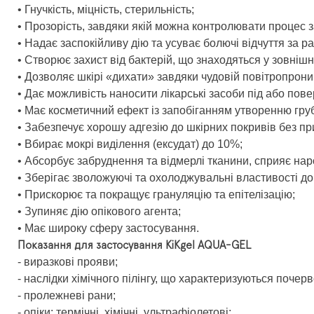
• Гнучкість, міцність, стерильність;
• Прозорість, завдяки якій можна контролювати процес з
• Надає заспокійливу дію та усуває болючі відчуття за р
• Створює захист від бактерій, що знаходяться у зовніш
• Дозволяє шкірі «дихати» завдяки чудовій повітропрони
• Дає можливість наносити лікарські засоби під або пове
• Має косметичний ефект із запобіганням утворенню груб
• Забезпечує хорошу адгезію до шкірних покривів без п
• Вбирає мокрі виділення (ексудат) до 10%;
• Абсорбує забруднення та відмерлі тканини, сприяє на
• Зберігає зволожуючі та охолоджувальні властивості до
• Прискорює та покращує грануляцію та епітелізацію;
• Зупиняє дію опікового агента;
• Має широку сферу застосування.
Показання для застосування KiKgеl AQUA-GEL
- виразкові прояви;
- наслідки хімічного пілінгу, що характеризуються поче
- пролежневі рани;
- опіки: термічні, хімічні, ультрафіолетові;