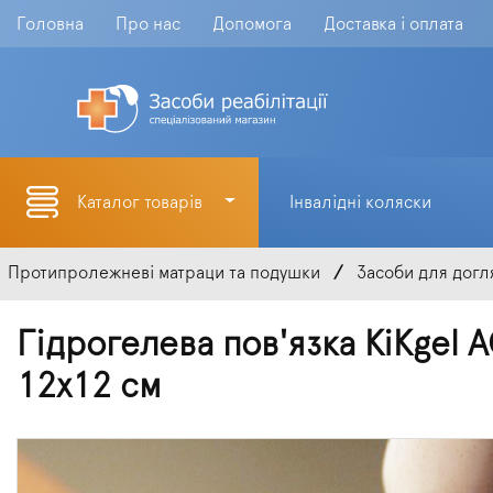
Головна
Про нас
Допомога
Доставка і оплата
Каталог товарів
Інвалідні коляски
Протипролежневі матраци та подушки
Засоби для догл
Гідрогелева пов'язка KiKgel 
12х12 см