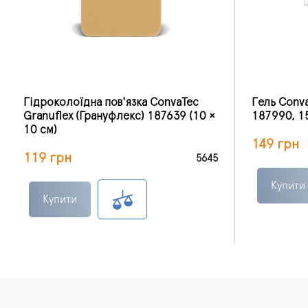
Гідроколоїдна пов'язка ConvaTec
Гель Conva
Granuflex (Грануфлекс) 187639 (10 ×
187990, 15
10 см)
149 грн
119 грн
5645
Купити
Купити