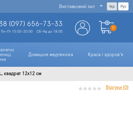
Виставковий зал
Укр
Рус
38 (097)
656-73-33
0
Пн-Пт 10:00-20:00
Сб-Нд до 18:00
алетні 
илиці, 
Домашня медтехніка
Краса і здоров'я
ини
L, квадрат 12х12 см
Відгуки (0)