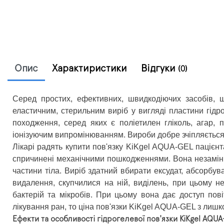
Опис
Характиристики
Відгуки
(0)
Серед простих, ефективних, швидкодіючих засобів, 
еластичним, стерильним виріб у вигляді пластини гідр
походження, серед яких є поліетилен гліколь, агар, 
іонізуючим випромінюванням. Вироби добре зчіпляється з
Лікарі радять купити пов'язку KiKgеl AQUA-GEL пацієнт
спричинені механічними пошкодженнями. Вона незамінна 
частини тіла. Виріб здатний вбирати ексудат, абсорбув
видалення, скупчилися на ній, виділень, при цьому 
бактерій та мікробів. При цьому вона дає доступ пові
лікування ран, то ціна пов'язки KiKgеl AQUA-GEL з лишк
Ефекти та особливості гідрогелевої пов'язки KiKgel AQU