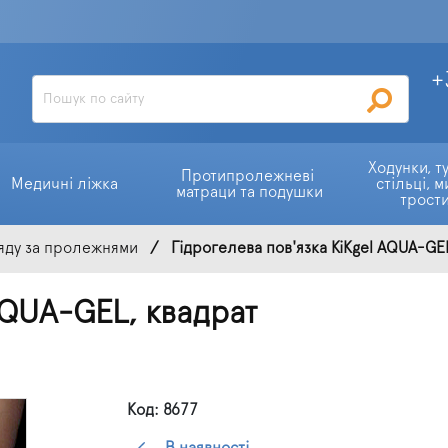
+
Ходунки, ту
Протипролежневі 
Медичні ліжка
стільці, м
матраци та подушки
трост
яду за пролежнями
Гідрогелева пов'язка KiKgel AQUA-GE
AQUA-GEL, квадрат
Код: 8677
В наявності