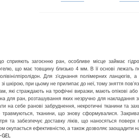
що сприяють загоєнню ран, особливе місце займає гідр
огелю, що має товщину близько 4 мм. В її основі лежать п
полівінілпіролідон. Для з'єднання полімерних ланцюгів, 
і шкірою, при цьому не прилипає до неї, тому зняття пов'я
ам, які страждають на трофічні виразки, мають опікові або 
для ран, розташування яких незручно для накладання звича
ати на себе ранові забруднення, некротичні тканини та захи
не травмуються, тканини, що знову сформувалися. Закри
тря та забезпечує доставку ліків, що наносяться поверх 
ом окупається ефективністю, а також дозволяє заощадити на
A-GEL