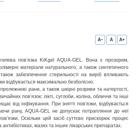
A-
A
A+
огелева пов'язка KiKgel AQUA-GEL. Вона є прозорим,
олімерні матеріали натурального, а також синтетичного
а також забезпечення стерильності на виріб впливають
зки відбувається максимально безболісно.
пролежневі рани, а також шкірні розриви та натертості,
йних пов'язок: лікті, суглоби, коліна, обличчя та інші
щає від інфікування. При знятті пов'язки, відбувається
ваючи рану, AQUA-GEL не допускає потрапляння до неї
пов'язки. Оскільки цей засіб суттєво прискорює процес
 антибіотиках, мазях та інших лікарських препаратах.