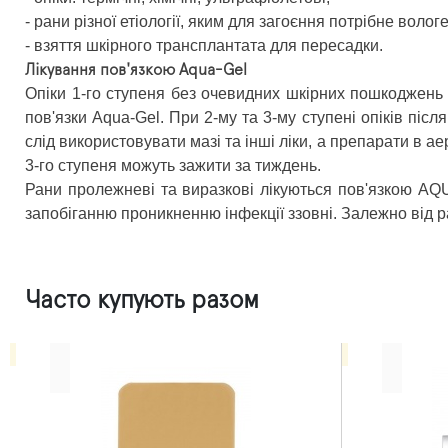
- рани різної етіології, яким для загоєння потрібне воло
- взяття шкірного трансплантата для пересадки.
Лікування пов'язкою Aqua-Gel
Опіки 1-го ступеня без очевидних шкірних пошкоджень
пов'язки Aqua-Gel. При 2-му та 3-му ступені опіків післ
слід використовувати мазі та інші ліки, а препарати в а
3-го ступеня можуть зажити за тиждень.
Рани пролежневі та виразкові лікуються пов'язкою AQ
запобіганню проникненню інфекції ззовні. Залежно від ра
Часто купують разом