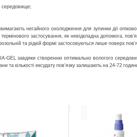
ге середовище;
 вимагають негайного охолодження для зупинки дії опіково
я термінового застосування, як невідкладна допомога, пов'я
ерозольній та рідкій формі застосовуються лише поверх пов'
UA-GEL завдяки створенню оптимально вологого середовищ
ни та кількості ексудату пов'язку залишають на 24-72 годин