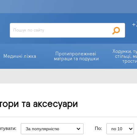
+
Ходунки, ту
Протипролежневі 
Медичні ліжка
стільці, м
матраци та подушки
трост
тори та аксесуари
тувати:
По:
За популярністю
по 10