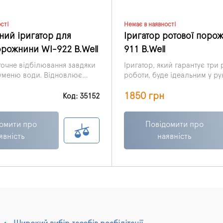
сті
Немає в наявності
ний іригатор для
Іригатор ротової поро
орожнини WI-922 B.Well
911 B.Well
точне відбілювання завдяки
Іригатор, який гарантує три
уменю води. Відновлює
роботи, буде ідеальним у р
изну всього за 4 тижні,
які завжди шукають сучасні 
1850 грн
ажкодоступні забруднення,
Широкий функціонал змусит
Код: 35152
інших продуктів. Доведено,
досконало подбати про гігіє
аляє на 25 % більше плям,
порожнини. Ви ретельно поч
омити про
Повідомити про
е чищення щіткою, має всі
покращите кровопостачання 
еваги точного
також скористаєтеся програ
явність
наявність
ного різання і діє так само
що щадить, для людей, які 
ичайна зубна паста.
проблемою підвищеної чутл