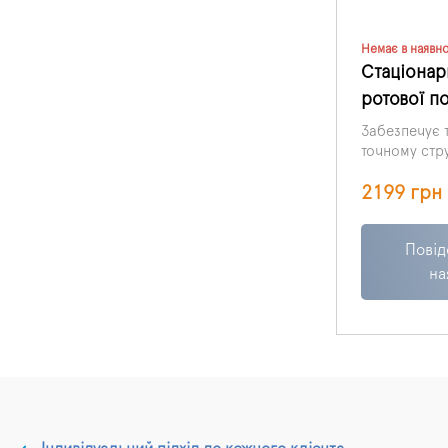
Немає в наявно
Стаціонар
ротової п
Забезпечує 
точному стр
природну біл
2199 грн
видаляючи в
яких немає 
що вона вид
Повід
ніж звичайн
клінічні пер
на
гідроабразив
м'яко, як зв