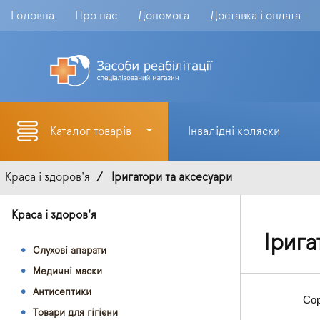
Головна
Про нас
Допомога
Доставка і оплата
Каталог товарів
Інвалідні коляски
Краса і здоров'я
Іригатори та аксесуари
Краса і здоров'я
Ірига
Слухові апарати
Медичні маски
Антисептики
Сор
Товари для гігієни