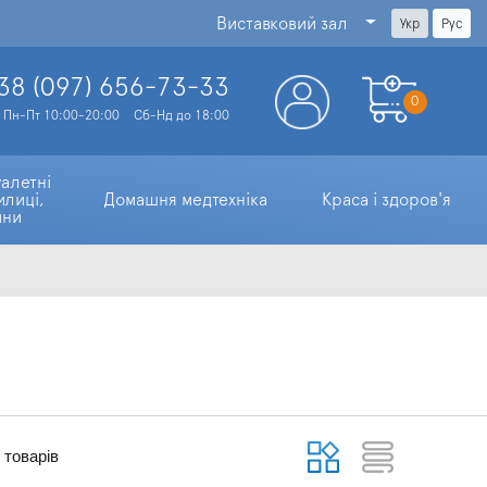
Виставковий зал
Укр
Рус
38 (097)
656-73-33
0
Пн-Пт 10:00-20:00
Сб-Нд до 18:00
алетні 
илиці, 
Домашня медтехніка
Краса і здоров'я
ини
товарів