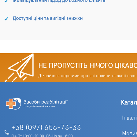
Індивідуальний підхід до кожного клієнта
Доступні ціни та вигідні знижки
НЕ ПРОПУСТІТЬ НІЧОГО ЦІКАВ
Дізнайтеся першими про всі новини та акції наш
Ката
Інвал
+38 (097) 656-73-33
Медич
Пн-Пт 10:00-20:00, Сб-Нд до 18:00