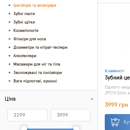
Іригатори та аксесуари
Зубні пасти
Зубні щітки
Косметологія
Фільтри для носа
Дозиметри та нітрат-тестери
Алкотестери
Масажери для ніг та тіла
В наявності
Зволожувачі та іонізатори
Зубний це
Ваги підлогові, кухонні
Одного чище
JP210 Solo 
Ціна
поєднання ти
3999 грн
глибокого о
проміжків та
видаляючи шк
яких неможл
Ку
традиційном