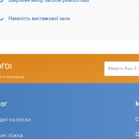
Широкий вибір засобів реабілітації
Наявність виставкової зали
ОГО!
ого магазину
лог
С
ідні коляски
Д
ні ліжка