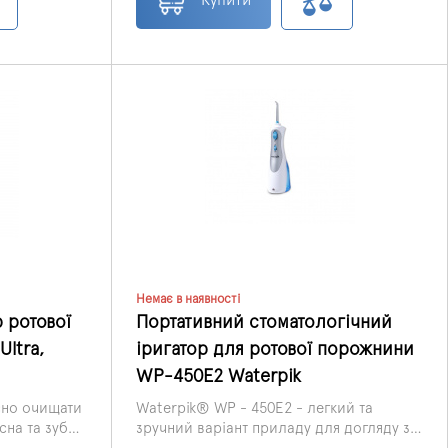
провести догляд за яснами за
допомогою ортонасадок.
Немає в наявності
 ротової
Портативний стоматологічний
ltra,
іригатор для ротової порожнини
WP-450E2 Waterpik
сно очищати
Waterpik® WP - 450E2 - легкий та
сна та зуби
зручний варіант приладу для догляду за