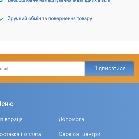
Безкоштовне налаштування інвалідних візків
Зручний обмін та повернення товару
Підписатися
Меню
півпраця
Допомога
оставка і оплата
Сервісні центри