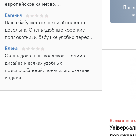
в такому раз
европейское качетсво....
Повід
іригатор V6
визнаний ду
на
Евгения
вважається 
Наша бабушка коляской абсолютно
приладів у 
довольна. Очень удобные короткие
подлокотники, бабушке удобно перес...
Елена
Очень довольны коляской. Помимо
дизайна и всяких удобных
приспособлений, поняли, что означает
индиви...
Немає в наявно
Універсал