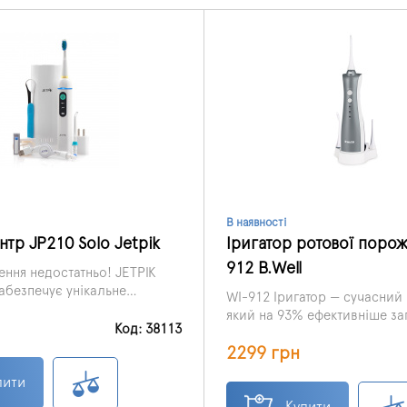
В наявності
нтр JP210 Solo Jetpik
Іригатор ротової поро
912 B.Well
ння недостатньо! JETPIK
забезпечує унікальне
WI-912 Іригатор — сучасний 
ску води та пульсації для
який на 93% ефективніше за
чищення міжзубних
Код: 38113
гінгівіту, ніж традиційні ме
 нижче лінії ясен,
2299 грн
зубів.
ідливі бактерії та сміття,
иво досягти при
пити
у чищенні щіткою та
Купити