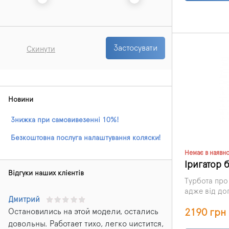
зубною нитк
найінноваці
іригатор.
Застосувати
Скинути
Новини
Знижка при самовивезенні 10%!
Безкоштовна послуга налаштування коляски!
Немає в наявно
Іригатор 
Відгуки наших клієнтів
Турбота про
адже від до
Дмитрий
здоров'я всь
Остановились на этой модели, остались
2190 грн
щіток та суч
недостатньо
довольны. Работает тихо, легко чистится,