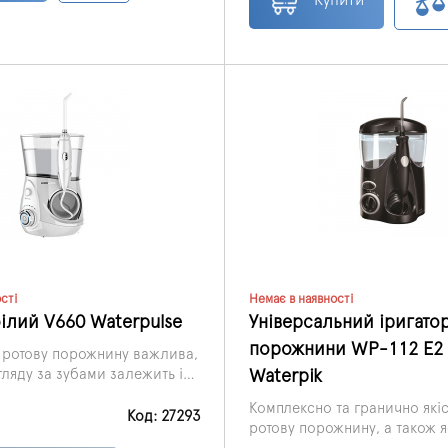
ою. Це найкращий і
йніший бездротовий
сті
Немає в наявності
білий V660 Waterpulse
Універсальний іригатор
порожнини WP-112 E2 U
 ротову порожнину важлива,
Waterpik
гляду за зубами залежить і
ого організму. Іноді зубних
Комплексно та гранично які
асних паст буває
Код: 27293
ротову порожнину, а також я
 для повноцінного чищення,