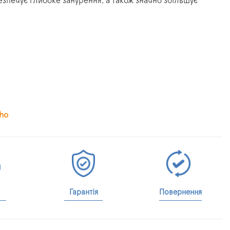
зпечує глибоке занурення, а також значно збільшує
ho
Гарантія
Повернення