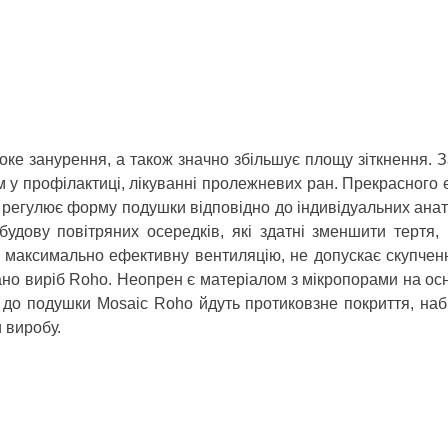
е занурення, а також значно збільшує площу зіткнення. За
м у профілактиці, лікуванні пролежневих ран. Прекрасного 
 регулює форму подушки відповідно до індивідуальних анат
будову повітряних осередків, які здатні зменшити тертя, 
ує максимально ефективну вентиляцію, не допускає скупчен
ано виріб Roho. Неопрен є матеріалом з мікропорами на осно
т до подушки Mosaic Roho йдуть протиковзне покриття, наб
 виробу.