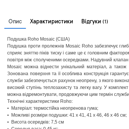
Опис
Характиристики
Відгуки
(1)
Подушка Roho Mosaic (США)
Подушка проти пролежнів Mosaic Roho забезпечує глибок
сприяє зняттю піків тиску і саме це є головним факторо
повітря між сполученими осередками. Надувний клапан
Mosaic можна віднести унікальний матеріал, а також 
Зонована поверхня та її особлива конструкція гарант
служби забезпечується рахунок неопрену, з якого викон
високий ступінь теплозахисту та легку вагу. У комплек
можна відремонтувати, продовжуючи цим термін служби
Технічні характеристики Roho:
•
Матеріал: термостійка неопренова гума;
•
Можливі розміри подушки: 41 х 41, 41 х 46, 46 х 46 см;
•
Висота осередків: 7,5 см
•
Середня вага: 0,45 кг;