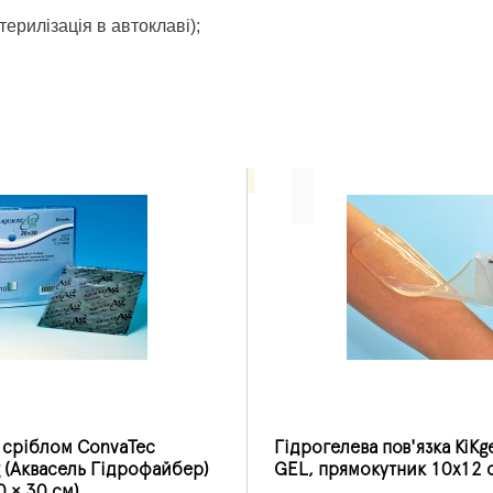
рилізація в автоклаві);
і сріблом ConvaTec
Гідрогелева пов'язка KiKg
g (Аквасель Гідрофайбер)
GEL, прямокутник 10х12 
 × 30 см)