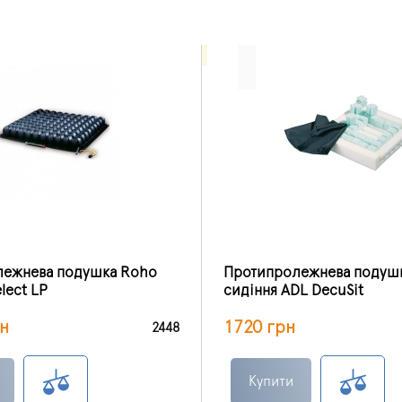
лежнева подушка Roho
Протипролежнева подушк
lect LP
сидіння ADL DecuSit
н
1720 грн
2448
Купити