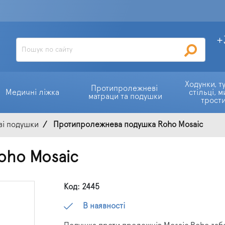
+
Ходунки, ту
Протипролежневі 
Медичні ліжка
стільці, м
матраци та подушки
трост
і подушки
Протипролежнева подушка Roho Mosaic
oho Mosaic
Код: 2445
В наявності