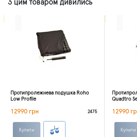
З цим товаром дивились
Протипролежнева подушка Roho
Протипро
Low Profile
Quadtro Se
12990 грн
12990 гр
2475
Купити
Купити