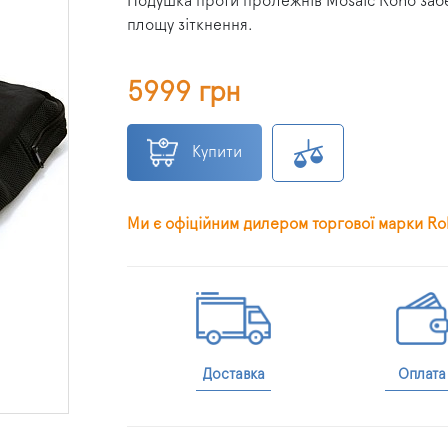
Подушка проти пролежнів Mosaic Roho забе
площу зіткнення.
5999 грн
Купити
Ми є офіційним дилером торгової марки Ro
Доставка
Оплата