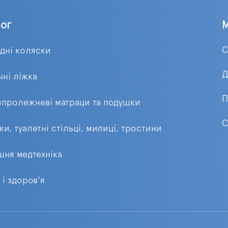
лог
С
ідні коляски
Д
ні ліжка
П
пролежневі матраци та подушки
С
ки, туалетні стільці, милиці, тростини
ня медтехніка
 і здоров'я