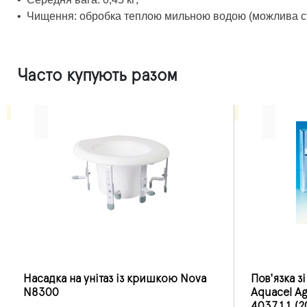
•
Чищення: обробка теплою мильною водою (можлива сте
Часто купують разом
Насадка на унітаз із кришкою Nova
Пов'язка з
N8300
Aquacel A
403711 (20