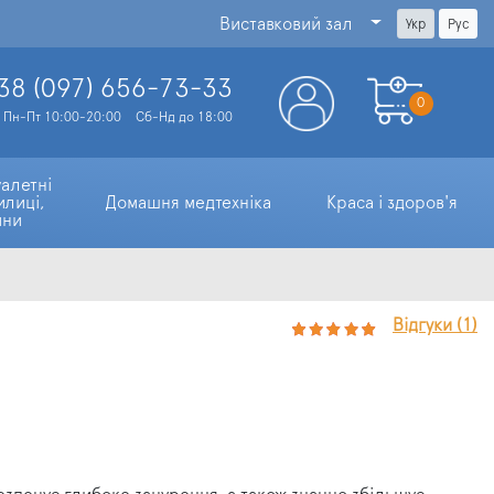
Виставковий зал
Укр
Рус
38 (097)
656-73-33
0
Пн-Пт 10:00-20:00
Сб-Нд до 18:00
алетні 
илиці, 
Домашня медтехніка
Краса і здоров'я
ини
Відгуки (1)