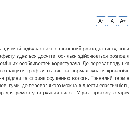
A-
A
A+
вдяки їй відбувається рівномірний розподіл тиску, вона
ефекту вдається досягти, оскільки здійснюється розподіл
омічних особливостей користувача. До переваг подушки
покращити трофіку тканин та нормалізувати кровообіг.
ня рідини та сприяє осушенню вологи. Тривалий термін
ві гуми, до переваг якого можна віднести еластичність,
ір для ремонту та ручний насос. У разі проколу комірку