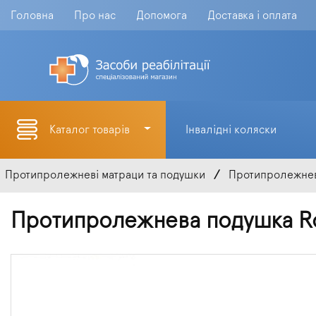
Головна
Про нас
Допомога
Доставка і оплата
Каталог товарів
Інвалідні коляски
Протипролежневі матраци та подушки
Протипролежнев
Протипролежнева подушка R