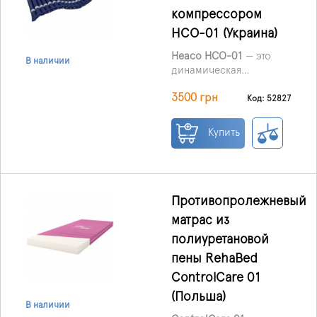
наполняются и
компрессором
сдуваются, помогая
HCO-01 (Украина)
уменьшить длительное
давление на ткани и
Heaco HCO-01
— это
В наличии
поддерживать комфорт
динамическая
пациента во время
противопролежневая
длительного
3500 грн
система медицинского
Код: 52827
пребывания в постели.
назначения, созданная
для профилактики
Купить
пролежней, ухода за
пациентами с
ограниченной
подвижностью и
использования в
Противопролежневый
период реабилитации.
матрас из
Изделие подходит как
полиуретановой
для медицинских
учреждений, так и для
пены RehaBed
домашнего ухода.
ControlCare 01
(Польша)
В наличии