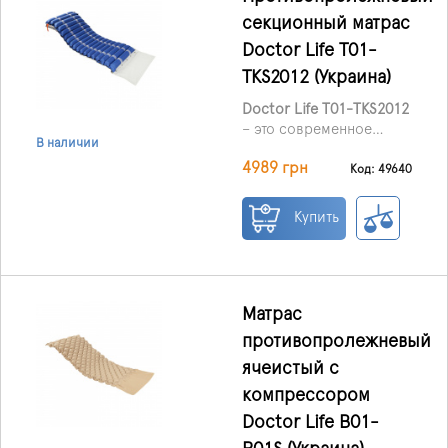
дома, так и в условиях
секционный матрас
стационара.
Doctor Life Т01-
TKS2012 (Украина)
Doctor Life T01-TKS2012
– это современное
В наличии
средство для
4989 грн
профилактики и
Код: 49640
лечения пролежней у
пациентов, длительно
Купить
находящихся в лежачем
положении. Матрас
подходит для
использования как
дома, так и в
Матрас
стационаре,
противопролежневый
рекомендован при
ячеистый с
заболеваниях опорно-
двигательной и
компрессором
центральной нервной
Doctor Life B01-
системы, а также при