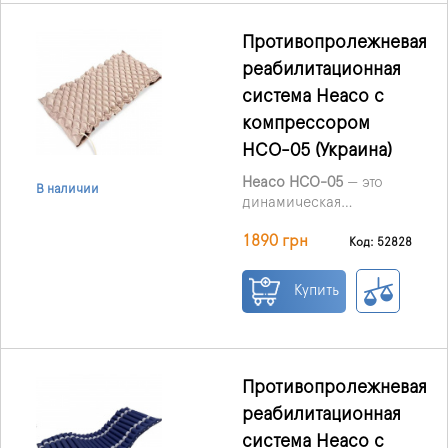
Противопролежневая
реабилитационная
система Heaco с
компрессором
HCO-05 (Украина)
Heaco HCO-05
— это
В наличии
динамическая
противопролежневая
1890 грн
медицинская система,
Код: 52828
предназначенная для
профилактики
Купить
пролежней и ухода за
пациентами с
ограниченной
подвижностью. Матрас
работает по принципу
Противопролежневая
переменного давления:
реабилитационная
воздушные ячейки
система Heaco с
поочередно