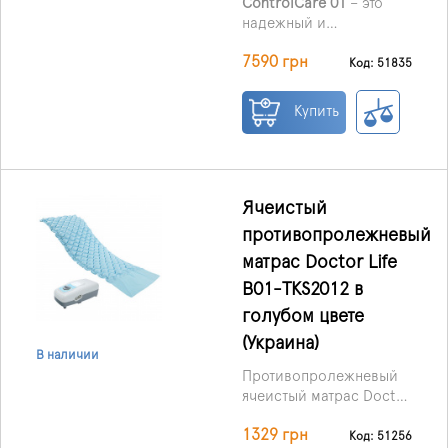
ControlCare 01
– это
надежный и
проверенный временем
7590 грн
медицинский матрас от
Код: 51835
польского бренда
RehaBed, который
Купить
ежедневно выбирают
тысячи больниц,
реабилитационных
центров и семей для
домашнего ухода.
Ячеистый
противопролежневый
матрас Doctor Life
B01-TKS2012 в
голубом цвете
(Украина)
В наличии
Противопролежневый
ячеистый матрас Doctor
Life B01-TKS2012
1329 грн
предназначен для
Код: 51256