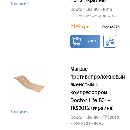
P01S (Украина)
тяжелых соматических
В наличии
состояниях.
Doctor Life B01-P01S
–
эффективное средство
для профилактики и
2199 грн
лечения пролежней у
Код: 46978
пациентов, которые
длительное время
Купить
вынуждены находиться
в лежачем положении.
Матрас подходит для
использования как в
стационаре, так и дома,
Матрас
особенно при
противопролежневый
заболеваниях опорно-
ячеистый с
двигательной и
центральной нервной
компрессором
системы, а также при
Doctor Life B01-
тяжелых соматических
TKS2012 (Украина)
состояниях.
В наличии
Doctor Life B01-TKS2012
– это надежное
решение для