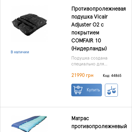
постели из-за тяжёлых
заболеваний опорно-
Противопролежневая
двигательной или
подушка Vicair
нервной системы.
Adjuster O2 с
Используется как в
домашних условиях, так
покрытием
и в медицинских
COMFAIR 10
учреждениях.
(Нидерланды)
В наличии
Подушка создана
специально для
пользователей с
21990 грн
асимметрией таза и
Код: 44865
ампутациями.
Благодаря уникальной
Купить
конструкции она
автоматически
формирует небольшие
наклоны и легко
регулируется под
Матрас
индивидуальные
противопролежневый
особенности.