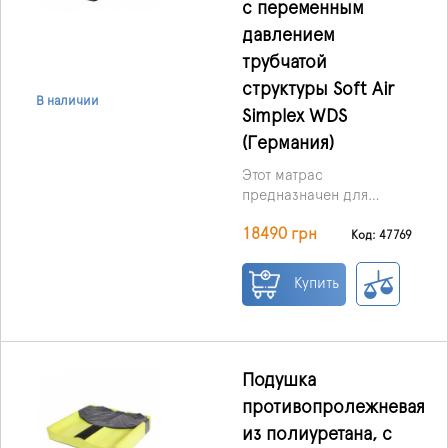
с переменным
давлением
трубчатой ​​
структуры Soft Air
В наличии
Simplex WDS
(Германия)
Этот матрас
предназначен для
профилактики и
18490 грн
лечения пролежней
Код: 47769
лёгкой и средней
Он может работать в
степени тяжести.
Купить
двух режимах:
Статический – все
Подушка
секции равномерно
надуты и обеспечивают
противопролежневая
стабильную опору.
из полиуретана, с
Динамический –