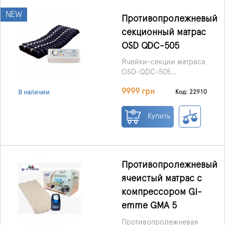
NEW
Противопролежневый
секционный матрас
OSD QDC-505
Ячейки-секции матраса
OSD-QDC-505
рассчитаны на
9999 грн
поочередное
Код: 22910
В наличии
нагнетание бесшумным
воздушным
Купить
компрессором, что
создает отличную
профилактику
пролежней. Благодаря
массажному эффекту,
Противопролежневый
низкому
ячеистый матрас с
энергопотреблению и
компрессором Gi-
уровню создаваемого
шума, использование
emme GMA 5
именно этого изделия
Противопролежневая
сэкономит невероятное