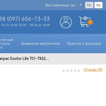
Выставочный зал
Рус
Укр
38 (097)
656-73-33
0
Пн-Пт 10:00-20:00
Сб-Вс до 18:00
алетные 
стыли, 
Домашняя медтехника
Красота и здоровье
ти
ас Doctor Life Т01-TKS2...
Отзывы (0)