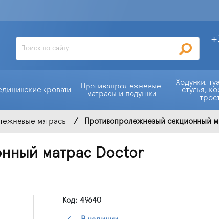
+
Ходунки, ту
Противопролежневые 
едицинские кровати
стулья, ко
матрасы и подушки
трос
лежневые матрасы
Противопролежневый секционный матр
нный матрас Doctor
Код: 49640
В наличии