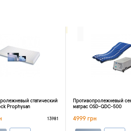
ролежневый статический
Противопролежневый се
ock Prophysan
матрас OSD-QDC-500
н
4999 грн
13981