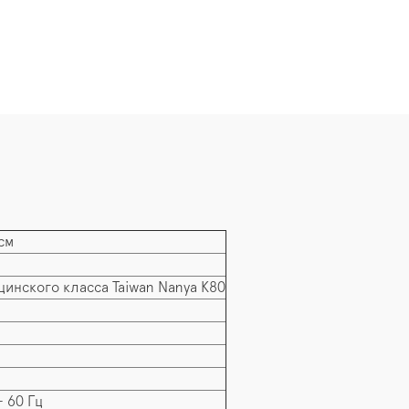
см
инского класса Taiwan Nanya K80
– 60 Гц