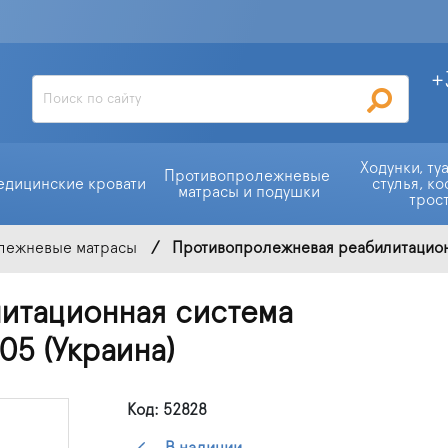
+
Ходунки, ту
Противопролежневые 
едицинские кровати
стулья, ко
матрасы и подушки
трос
лежневые матрасы
Противопролежневая реабилитационн
итационная система
5 (Украина)
Код: 52828
В наличии