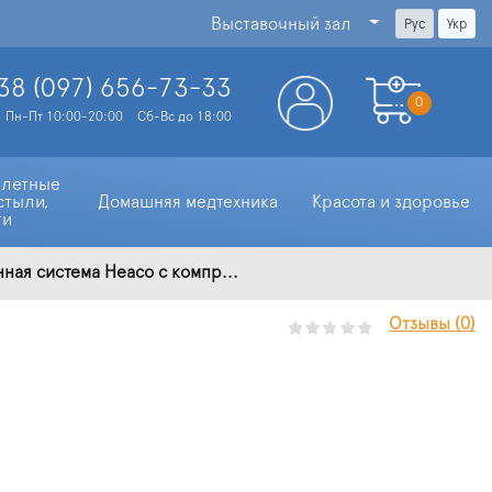
Выставочный зал
Рус
Укр
38 (097)
656-73-33
0
Пн-Пт 10:00-20:00
Сб-Вс до 18:00
алетные 
стыли, 
Домашняя медтехника
Красота и здоровье
ти
ая система Heaco с компр...
Отзывы (0)