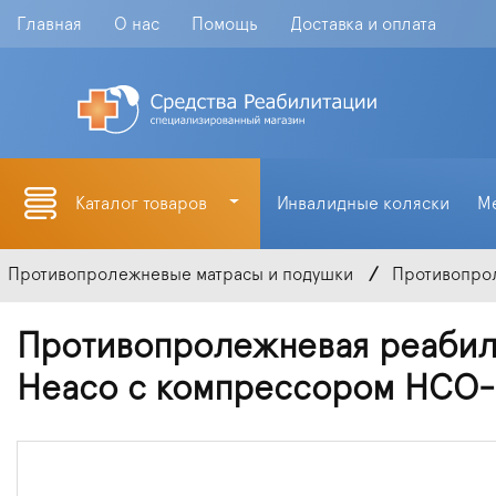
Главная
О нас
Помощь
Доставка и оплата
Каталог товаров
Инвалидные коляски
М
Противопролежневые матрасы и подушки
Противопро
Противопролежневая реабил
Heaco с компрессором HCO-0