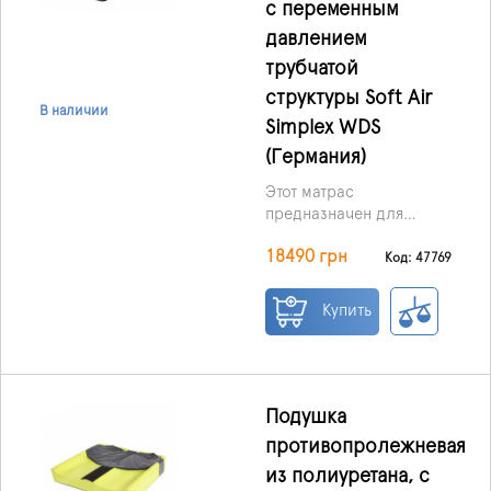
с переменным
давлением
трубчатой ​​
структуры Soft Air
В наличии
Simplex WDS
(Германия)
Этот матрас
предназначен для
профилактики и
18490 грн
лечения пролежней
Код: 47769
лёгкой и средней
Он может работать в
степени тяжести.
Купить
двух режимах:
Статический – все
Подушка
секции равномерно
надуты и обеспечивают
противопролежневая
стабильную опору.
из полиуретана, с
Динамический –