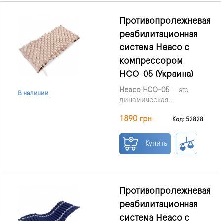
Противопролежневая
реабилитационная
система Heaco с
компрессором
HCO-05 (Украина)
Heaco HCO-05
— это
В наличии
динамическая
противопролежневая
1890 грн
медицинская система,
Код: 52828
предназначенная для
профилактики
Купить
пролежней и ухода за
пациентами с
ограниченной
подвижностью. Матрас
работает по принципу
Противопролежневая
переменного давления:
реабилитационная
воздушные ячейки
система Heaco с
поочередно