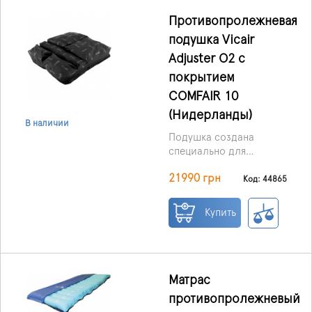
постели из-за тяжёлых
заболеваний опорно-
Противопролежневая
двигательной или
подушка Vicair
нервной системы.
Adjuster O2 с
Используется как в
домашних условиях, так
покрытием
и в медицинских
COMFAIR 10
учреждениях.
(Нидерланды)
В наличии
Подушка создана
специально для
пользователей с
21990 грн
асимметрией таза и
Код: 44865
ампутациями.
Благодаря уникальной
Купить
конструкции она
автоматически
формирует небольшие
наклоны и легко
регулируется под
Матрас
индивидуальные
противопролежневый
особенности.