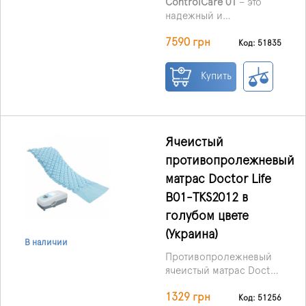
ControlCare 01
– это
надежный и
проверенный временем
7590 грн
медицинский матрас от
Код: 51835
польского бренда
RehaBed, который
Купить
ежедневно выбирают
тысячи больниц,
реабилитационных
центров и семей для
домашнего ухода.
Ячеистый
противопролежневый
матрас Doctor Life
B01-TKS2012 в
голубом цвете
(Украина)
В наличии
Противопролежневый
ячеистый матрас Doctor
Life B01-TKS2012
1329 грн
предназначен для
Код: 51256