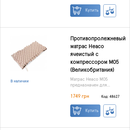
профилактики и
лечения пролежней у
Купить
пациентов, которые
вынужденно долго
остаются в одном
положении — в
домашних условиях
Противопролежневый
или в стационаре.
матрас Heaco
ячеистый с
компрессором M05
(Великобритания)
Матрас Heaco M05
В наличии
предназначен для
профилактики и
1749 грн
лечения пролежней I–II
Код: 48627
степени. Он
рекомендован
Купить
пациентам, которые
вынуждены длительное
время находиться в