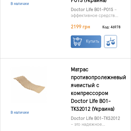
P01S (Украина)
тяжелых соматических
В наличии
состояниях.
Doctor Life B01-P01S
–
эффективное средство
для профилактики и
2199 грн
лечения пролежней у
Код: 46978
пациентов, которые
длительное время
Купить
вынуждены находиться
в лежачем положении.
Матрас подходит для
использования как в
стационаре, так и дома,
Матрас
особенно при
противопролежневый
заболеваниях опорно-
ячеистый с
двигательной и
центральной нервной
компрессором
системы, а также при
Doctor Life B01-
тяжелых соматических
TKS2012 (Украина)
состояниях.
В наличии
Doctor Life B01-TKS2012
– это надежное
решение для