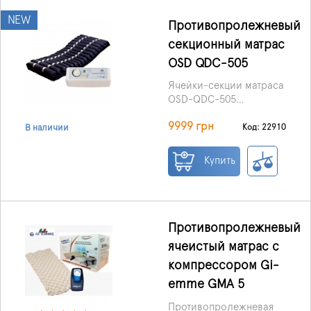
NEW
Противопролежневый
секционный матрас
OSD QDC-505
Ячейки-секции матраса
OSD-QDC-505
рассчитаны на
9999 грн
поочередное
Код: 22910
В наличии
нагнетание бесшумным
воздушным
Купить
компрессором, что
создает отличную
профилактику
пролежней. Благодаря
массажному эффекту,
Противопролежневый
низкому
ячеистый матрас с
энергопотреблению и
компрессором Gi-
уровню создаваемого
шума, использование
emme GMA 5
именно этого изделия
Противопролежневая
сэкономит невероятное