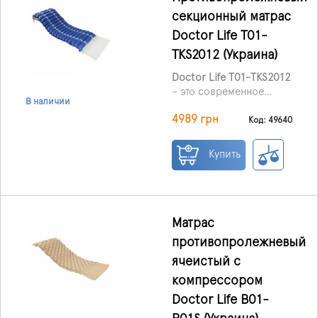
дома, так и в условиях
секционный матрас
стационара.
Doctor Life Т01-
TKS2012 (Украина)
Doctor Life T01-TKS2012
– это современное
В наличии
средство для
4989 грн
профилактики и
Код: 49640
лечения пролежней у
пациентов, длительно
Купить
находящихся в лежачем
положении. Матрас
подходит для
использования как
дома, так и в
Матрас
стационаре,
противопролежневый
рекомендован при
ячеистый с
заболеваниях опорно-
двигательной и
компрессором
центральной нервной
Doctor Life B01-
системы, а также при