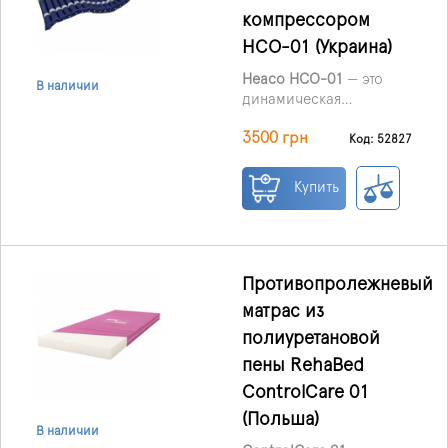
наполняются и
компрессором
сдуваются, помогая
HCO-01 (Украина)
уменьшить длительное
давление на ткани и
Heaco HCO-01
— это
В наличии
поддерживать комфорт
динамическая
пациента во время
противопролежневая
длительного
3500 грн
система медицинского
Код: 52827
пребывания в постели.
назначения, созданная
для профилактики
Купить
пролежней, ухода за
пациентами с
ограниченной
подвижностью и
использования в
Противопролежневый
период реабилитации.
матрас из
Изделие подходит как
полиуретановой
для медицинских
учреждений, так и для
пены RehaBed
домашнего ухода.
ControlCare 01
(Польша)
В наличии