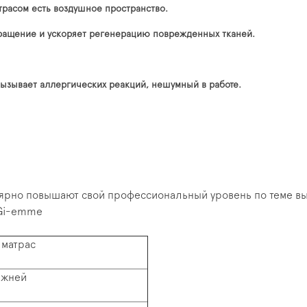
трасом есть воздушное пространство.
бращение и ускоряет регенерацию поврежденных тканей.
вызывает аллергических реакций, нешумный в работе.
рно повышают свой профессиональный уровень по теме выб
 Gi-emme
 матрас
ежней