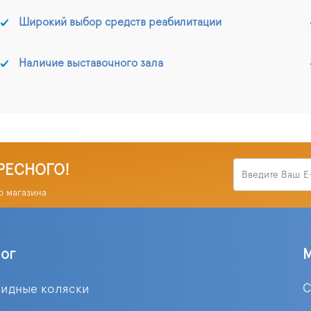
Широкий выбор средств реабилитации
Наличие выставочного зала
РЕСНОГО!
о магазина
лог
С
лидные коляски