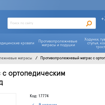
+
Ходунки, ту
Противопролежневые 
едицинские кровати
стулья, ко
матрасы и подушки
трос
лежневые матрасы
Противопролежневый матрас с ортоп
 с ортопедическим
д
Код: 17774
В наличии