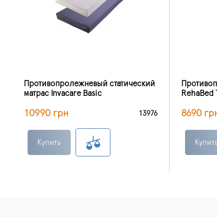
Противопролежневый статический
Противоп
матрас Invacare Basic
RehaBed 
10990 грн
8690 гр
13976
Купить
Купит