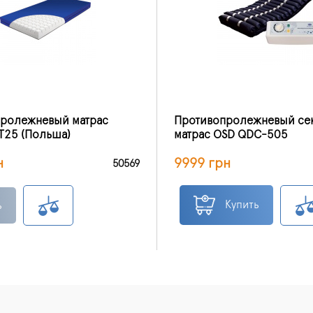
ролежневый матрас
Противопролежневый се
T25 (Польша)
матрас OSD QDC-505
н
9999 грн
50569
Купить
ь