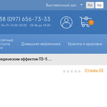
Выставочный зал
Рус
Укр
38 (097)
656-73-33
0
Пн-Пт 10:00-20:00
Сб-Вс до 18:00
алетные 
стыли, 
Домашняя медтехника
Красота и здоровье
ти
едическим эффектом ПЗ-5 ...
Отзывы (0)