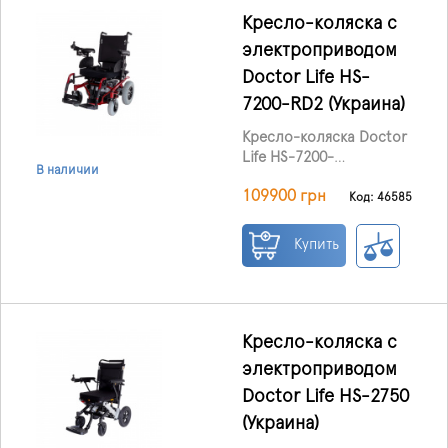
помощником.
систему освещения и
Кресло-коляска с
зеркала заднего вида.
электроприводом
Прочная конструкция и
Doctor Life HS-
надёжные компоненты
обеспечивают
7200-RD2 (Украина)
стабильность и комфорт
Кресло-коляска Doctor
при движении.
Life HS-7200-
Адаптивная конструкция
В наличии
RD2
отличается простой
позволяет настраивать
109900 грн
и прочной
Код: 46585
скутер под
конструкцией с
индивидуальные
функциональным и
предпочтения
Купить
практичным дизайном.
пользователя, делая его
Угол наклона сиденья
идеальным ежедневным
легко регулируется в
помощником.
соответствии с
индивидуальными
Кресло-коляска с
потребностями
электроприводом
пользователя. Спинка с
Doctor Life HS-2750
ребром жёсткости
легко устанавливается в
(Украина)
нужное положение и