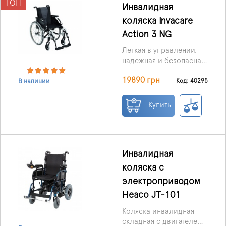
ТОП
Инвалидная
коляска Invacare
Action 3 NG
Легкая в управлении,
надежная и безопасна
для пользователя.
Одной из особенностей
19890 грн
Инвалидная коляска
коляски является
Код: 40295
В наличии
легкая, так как рама
возможность изменения
коляски изготовлена из
глубины сидения от 40
Купить
алюминиевого сплава.
до 45 см.
Инвалидная
коляска с
электроприводом
Heaco JT-101
Коляска инвалидная
складная с двигателем