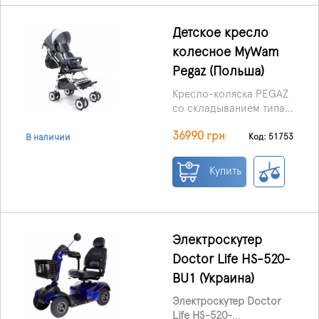
надежно фиксируется
на креслу, не мешает
движению и при
Детское кресло
необходимости быстро
колесное MyWam
снимается.
Pegaz (Польша)
Кресло-коляска PEGAZ
со складыванием типа
«зонтик» быстро и
36990 грн
легко складывается, не
Код: 51753
В наличии
требуя лишних усилий.
Компактные габариты и
Купить
небольшой вес делают
ежедневное
использование и
транспортировку
максимально удобными.
Электроскутер
Doctor Life HS-520-
BU1 (Украина)
Электроскутер Doctor
Life HS-520-