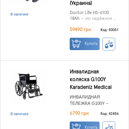
(Украина)
Doctor Life HS-6100
В наличии
18Ah
— это надёжное и
удобное электрическое
59490 грн
кресло для активных
Код: 50051
пользователей, которым
важны независимость,
Купить
мобильность и комфорт.
Идеально подходит как
для повседневной
эксплуатации в
помещении, так и для
Инвалидная
прогулок и поездок вне
коляска G100Y
дома.
Karadeniz Medical
ИНВАЛИДНАЯ
ТЕЛЕЖКА G100Y –
СРЕДСТВО ДЛЯ
6790 грн
Код: 42456
В наличии
САМОСТОЯТЕЛЬНОГО
ПЕРЕДВИЖЕНИЯ И
Купить
ТРАНСПОРТИРОВАНИЯ
Свойства: