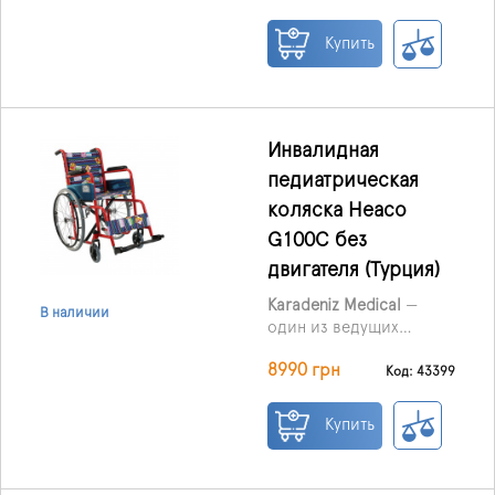
съёмным ПВХ-лотком
под сиденьем.
Купить
Благодаря
продуманной
конструкции,
пользователь может
заезжать прямо на
Инвалидная
унитаз, что делает уход
педиатрическая
и использование
коляска Heaco
максимально удобными.
G100С без
двигателя (Турция)
Karadeniz Medical
—
В наличии
один из ведущих
турецких
8990 грн
производителей
Код: 43399
реабилитационного
оборудования. В
Купить
ассортименте компании
представлены
различные виды