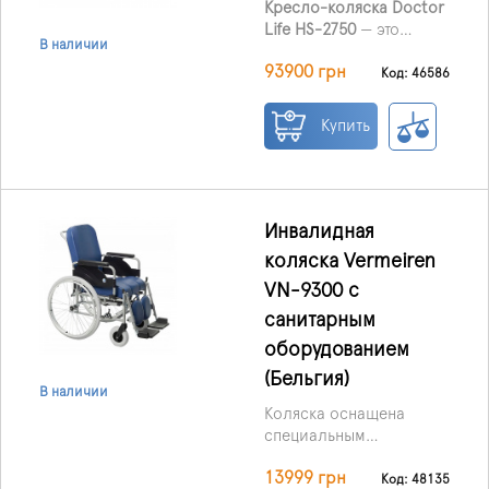
Кресло-коляска Doctor
регулируется по углу
Life HS-2750
— это
наклона. Современная
В наличии
лёгкое, компактное и
система управления
93900 грн
складное
Код: 46586
интуитивно понятна и
электрическое кресло-
проста в
коляска, которое
использовании.
Купить
позволяет людям с
инвалидностью вести
максимально активный
и независимый образ
жизни. Благодаря
Инвалидная
небольшим габаритам
коляска Vermeiren
коляски пользователь
VN-9300 с
может легко
маневрировать даже в
санитарным
узких помещениях.
оборудованием
(Бельгия)
В наличии
Коляска оснащена
специальным
отверстием для
13999 грн
санитарных нужд и
Код: 48135