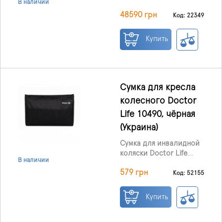
В наличии
JT-101, производства
48590 грн
Karadeniz Medikal
Код: 22349
Healthcare Products Co
(Турция) – коляска,
Купить
передвигающаяся за
счет энергии батареи,
которая обеспечивает
свободу перемещения
для пользователей,
Сумка для кресла
утративших
колесного Doctor
способность к
Life 10490, чёрная
самостоятельному
передвижению в
(Украина)
результате травм,
Сумка для инвалидной
болезней и
коляски Doctor Life
оперативного
В наличии
10490
— практичный
вмешательства.
579 грн
аксессуар для удобного
Код: 52155
хранения личных вещей
во время ежедневного
Купить
использования кресла
колесного. Она