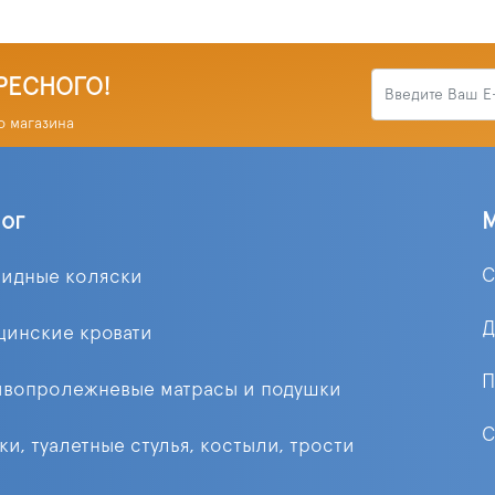
РЕСНОГО!
о магазина
лог
С
лидные коляски
Д
цинские кровати
П
ивопролежневые матрасы и подушки
С
ки, туалетные стулья, костыли, трости