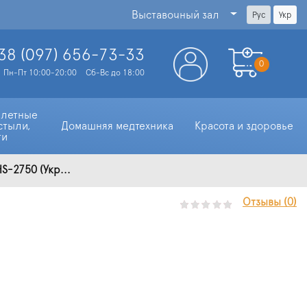
Выставочный зал
Рус
Укр
38 (097)
656-73-33
0
Пн-Пт 10:00-20:00
Сб-Вс до 18:00
алетные 
стыли, 
Домашняя медтехника
Красота и здоровье
ти
S-2750 (Укр...
Отзывы (0)