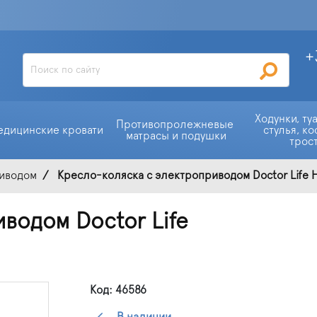
+
Ходунки, ту
Противопролежневые 
едицинские кровати
стулья, ко
матрасы и подушки
трос
риводом
Кресло-коляска с электроприводом Doctor Life H
водом Doctor Life
Код: 46586
В наличии