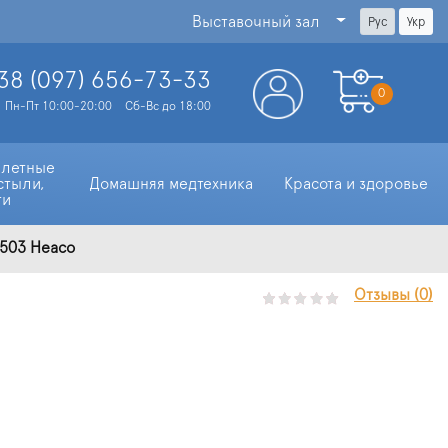
Выставочный зал
Рус
Укр
38 (097)
656-73-33
0
Пн-Пт 10:00-20:00
Сб-Вс до 18:00
алетные 
стыли, 
Домашняя медтехника
Красота и здоровье
ти
G503 Heaco
Отзывы (0)