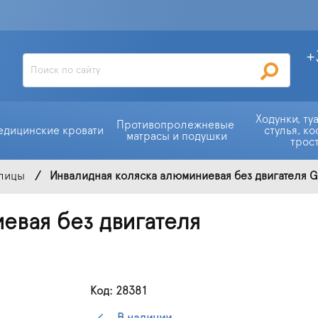
+
Ходунки, ту
Противопролежневые 
едицинские кровати
стулья, ко
матрасы и подушки
трос
улицы
Инвалидная коляска алюминиевая без двигателя 
евая без двигателя
Код: 28381
В наличии