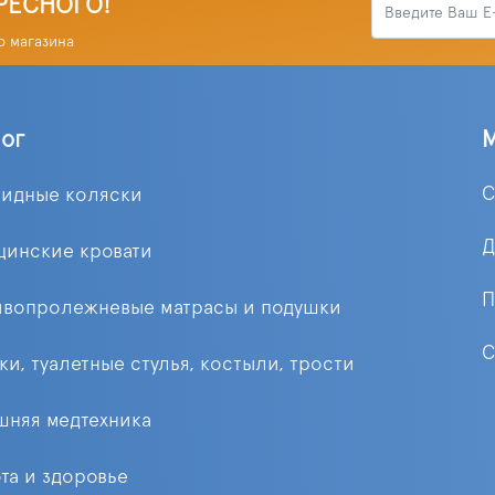
РЕСНОГО!
о магазина
лог
С
лидные коляски
Д
цинские кровати
П
ивопролежневые матрасы и подушки
С
ки, туалетные стулья, костыли, трости
няя медтехника
та и здоровье