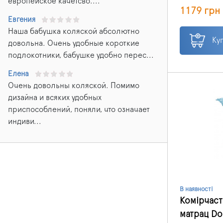
чохлом з д
европейское качетсво....
1179 грн
повітропрон
Евгения
запобігають
та забезпеч
Наша бабушка коляской абсолютно
ергономічну
Ку
довольна. Очень удобные короткие
вигину попе
подлокотники, бабушке удобно перес...
опорою для
розслабити 
Елена
підтримуючи
Очень довольны коляской. Помимо
використову
дизайна и всяких удобных
автомобілем
приспособлений, поняли, что означает
стільцях.
индиви...
В наявності
Комірчас
матрац Do