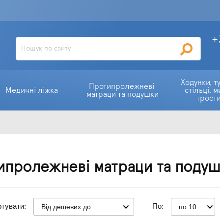
+
Ходунки, ту
Протипролежневі 
Медичні ліжка
стільці, м
матраци та подушки
трост
ипролежневі матраци та поду
тувати:
По:
Від дешевих до
по 10