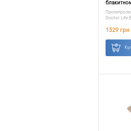
блакитном
Протипролеж
Doctor Life
для профіла
1329 грн
пролежнів у 
тривалий ча
положенні —
Ку