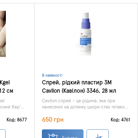
В наявності
Kgel
Спрей, рідкий пластир 3M
12 см
Cavilon (Кавілон) 3346, 28 мл
el
Cavilon спрей – це рідина, яка при
сний бар'єр
нанесенні на ділянку шкіри стає плівкою,
о
що не пропускає вологу.
650 грн
 дозволяють
Код: 8677
Код: 4761
Купити