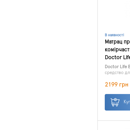
В наявності
Матрац п
комірчас
Doctor Lif
Doctor Life 
средство дл
пролежней у
2199 грн
длительное
находиться 
Матрас подх
в стационар
Ку
заболевания
центральной
при тяжелых