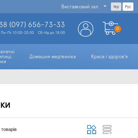
Виставковий зал
Укр
Рус
38 (097)
656-73-33
0
Пн-Пт 10:00-20:00
Сб-Нд до 18:00
алетні 
илиці, 
Домашня медтехніка
Краса і здоров'я
ини
шки
товарів