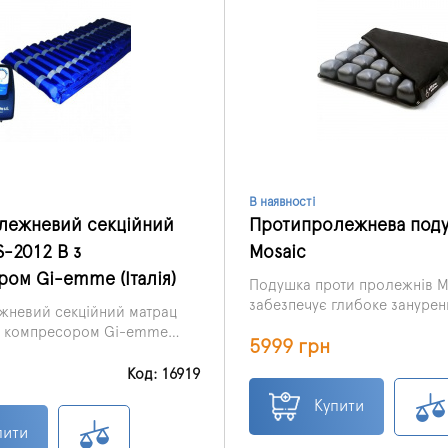
В наявності
лежневий секційний
Протипролежнева под
S-2012 B з
Mosaic
ом Gi-emme (Італія)
Подушка проти пролежнів M
забезпечує глибоке зануренн
жневий секційний матрац
значно збільшує площу зіткн
 з компресором Gi-emme
5999 грн
нікальна розробка італійських
 стимулює рух крові в тілі
Код: 16919
о лежить. Матрац створений
Купити
них матеріалів, що не
алергію та зручних у
пити