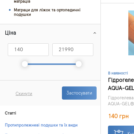
матраців
Матраци для ліжок та ортопедичні
подушки
Ціна
В наявності
Гідрогелев
AQUA-GEL,
Застосувати
Скинути
Гідрогелева 
AQUA-GEL® 
Польщі – пе
Статті
140 грн
III поколінн
загоєння, за
Протипролежневі подушки та їх види
походження
Ку