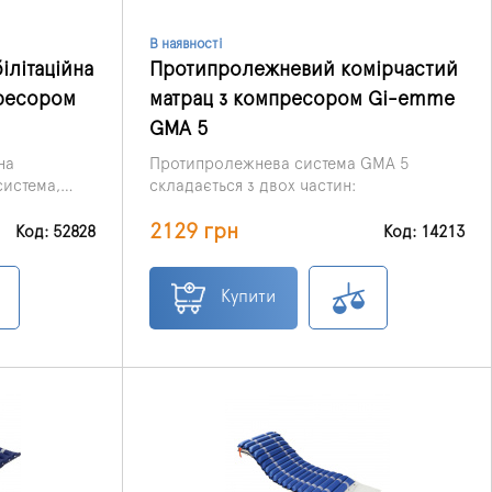
В наявності
літаційна
Протипролежневий комірчастий
пресором
матрац з компресором Gi-emme
GMA 5
на
Протипролежнева система GMA 5
истема,
складається з двох частин:
ки
2129 грн
єнтами з
1.
Матрац розміром 199х88х6,5,
Код: 52828
Код: 14213
трац працює
виконаний з ПВХ, оснащений двома
: повітряні
групами камер, в які подається повітря;
2.
Потужний автоматичний компресор,
ються та
оснащений спеціальною
Купити
 зменшити
антивібраційною системою, що
покликана знизити рівень шуму
та під час
компресора при його функціонуванні.
жку.