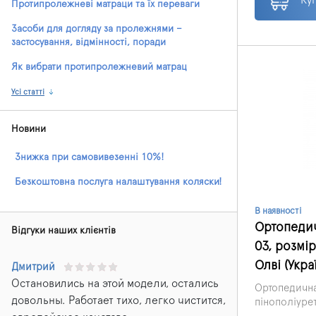
Протипролежневі матраци та їх переваги
Засоби для догляду за пролежнями –
застосування, відмінності, поради
Як вибрати протипролежневий матрац
Усі статті
Новини
Знижка при самовивезенні 10%!
Безкоштовна послуга налаштування коляски!
В наявності
Ортопеди
Відгуки наших клієнтів
03, розмір
Олві (Укра
Дмитрий
Остановились на этой модели, остались
Ортопедична
довольны. Работает тихо, легко чистится,
пінополіуре