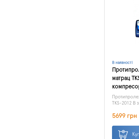
В наявності
Протипро
матрац TK
компресор
Протипроле
TKS-2012 B
(Італія) – у
5699 грн
фахівців, що
пацієнта, щ
з високоякіс
викликають 
Ку