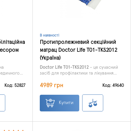
В наявності
літаційна
Протипролежневий секційний
ресором
матрац Doctor Life Т01-TKS2012
(Україна)
на
Doctor Life T01-TKS2012
– це сучасний
медичного
засіб для профілактики та лікування
пролежнів у пацієнтів, які довго
4989 грн
гляду за
перебувають у лежачому положенні.
Код: 52827
Код: 49640
хливістю та
Матрац підходить для використання як
ітації.
удома, так і в стаціонарі,
ичних
рекомендований при захворюваннях
Купити
ого догляду.
опорно-рухової та центральної нервової
системи, а також при тяжких соматичних
станах.