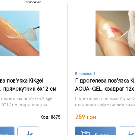
дорогих
В наявності
а пов'язка KiKgеl
Гідрогелева пов'язка Ki
 прямокутник 6х12 см
AQUA-GEL, квадрат 12х
стерильна пов'язка KiKgеl
Гідрогелеві пов'язки Aqua-G
6*12 см, виробництва
створюють ефективний захи
рев'язувальний біоматеріал
проти інфекції із зовнішньог
259 грн
я, що забезпечує очищення,
середовища, але при цьому
Код: 8675
хист ран різного
проникати кисню і лікам.
.
пити
Купити