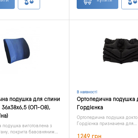
В наявності
чна подушка для спини
Ортопедична подушка 
 36x38x6,5 (ОП-О8),
Гордієнка
їна)
Ортопедична подушка докто
Гордієнка призначена для
 подушка виготовлена ​​з
розвантаження шийного відд
тану, покрита бавовняним
1249 грн
Виготовлена ​​із матеріалів, як