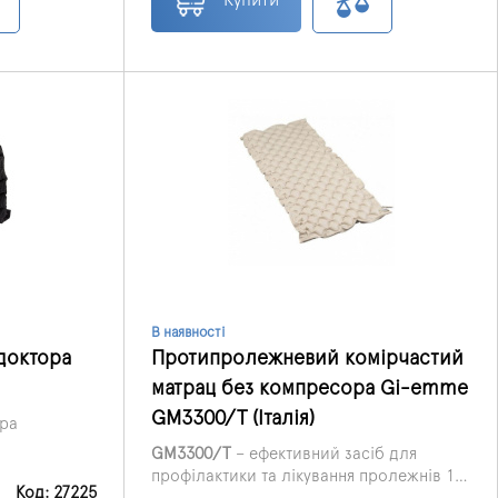
В наявності
доктора
Протипролежневий комірчастий
матрац без компресора Gi-emme
GM3300/T (Італія)
ра
GM3300/T
– ефективний засіб для
ілу хребта.
профілактики та лікування пролежнів 1–
і
Код: 27225