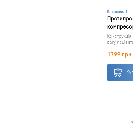
В наявності
Протипро
компресо
Конструкція
вагу пацієнт
1-2 ступеня
1799 грн
Ку