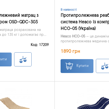
В наявності
лежневий матрац з
Протипролежнева реабі
ром OSD-QDC-303
система Heaco із ком
HCO-05 (Україна)
 матраца розрахована на
а до 135 кг і допомагає при
Heaco HCO-05
— це динаміч
х пролежнів.
протипролежнева медична с
Код: 17209
призначена для профілакти
1890 грн
пролежнів і догляду за паці
обмеженою рухливістю. Ма
пити
за принципом змінного тиску
комірки почергово наповню
Купити
спускаються, допомагаючи
тривалий тиск на тканини та
підтримувати комфорт пацієн
тривалого перебування в лі