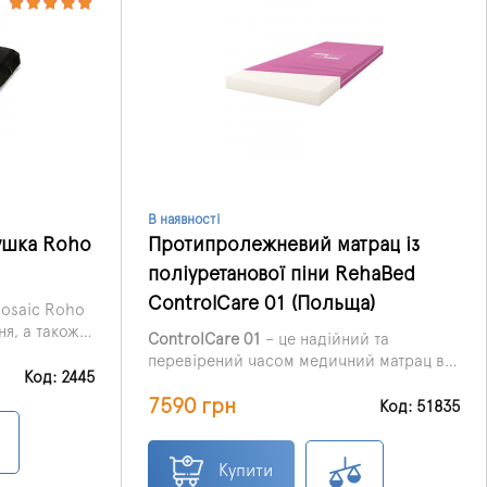
В наявності
ушка Roho
Протипролежневий матрац із
поліуретанової піни RehaBed
ControlCare 01 (Польща)
osaic Roho
я, а також
ControlCare 01
– це надійний та
ення.
перевірений часом медичний матрац від
Код: 2445
польського бренду RehaBed, який
7590 грн
щоденно обирають тисячі лікарень,
Код: 51835
реабілітаційних центрів та родин для
домашнього догляду.
Купити