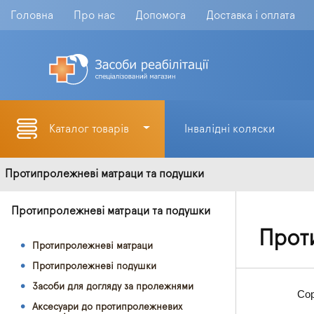
Головна
Про нас
Допомога
Доставка і оплата
Каталог товарів
Інвалідні коляски
Протипролежневі матраци та подушки
Протипролежневі матраци та подушки
Прот
Протипролежневі матраци
Протипролежневі подушки
Засоби для догляду за пролежнями
Сор
Аксесуари до протипролежневих