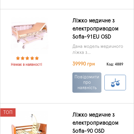
деталі ліжка
пофарбовані
порошковим методом,
оцинковані і хромовані.
Ліжко медичне з
Бічні огорожі, узголів'я,
електроприводом
підніжжя виконані з
Sofia-91EU OSD
деревних матеріалів,
ретельно та ретельно
Дана модель медичного
відполіровані.
ліжка з
електроприводом може
39990 грн
бути встановлена ​​в
Код: 4889
Немає в наявності
лікарняній палаті та
домашніх умовах.
Повідомити
про
наявність
ТОП
Ліжко медичне з
електроприводом
Sofia-90 OSD