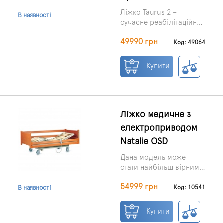
Ліжко Taurus 2 –
В наявності
сучасне реабілітаційне
рішення, яке забезпечує
49990 грн
максимальний комфорт
Код: 49064
та безпеку для пацієнтів
і зручність для
Купити
доглядальників.
Ліжко медичне з
електроприводом
Natalie OSD
Дана модель може
стати найбільш вірним
рішенням для пацієнтів,
54999 грн
які проходять
Код: 10541
В наявності
реабілітацію в
медустановах, а також у
Купити
домашніх умовах.