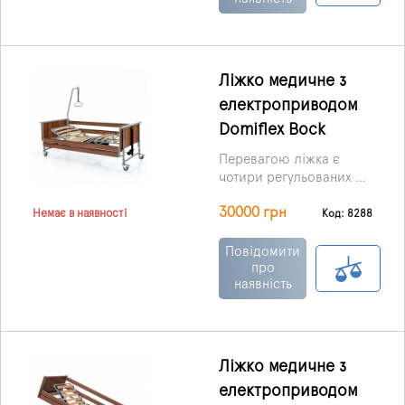
порошкового
допомагають зручніше
напилення.
розташуватися на ліжку,
а керування
електроприводом
полегшує регулювання
Ліжко медичне з
всіх секцій.
електроприводом
Регулювання
здійснюється за
Domiflex Bock
допомогою пульта
Перевагою ліжка є
дистанційного
чотири регульованих по
керування.
висоті секцій,
30000 грн
управління якими
Код: 8288
Немає в наявності
здійснюється завдяки
безшумним
Повідомити
електромоторам.
про
наявність
Ліжко медичне з
електроприводом