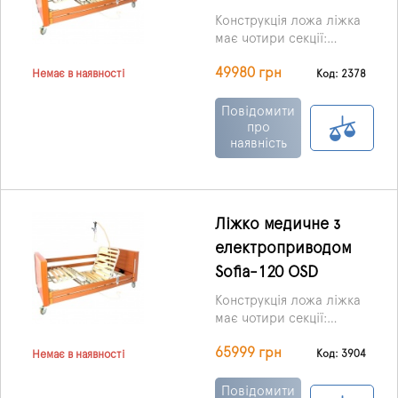
Конструкція ложа ліжка
має чотири секції:
головне, ніжне, а також,
49980 грн
що відповідають
Код: 2378
Немає в наявності
нижній, верхній частині
спини.
Повідомити
про
наявність
Ліжко медичне з
електроприводом
Sofia-120 OSD
Конструкція ложа ліжка
має чотири секції:
головне, ніжне, а також,
65999 грн
що відповідають
Код: 3904
Немає в наявності
нижній, верхній частині
спини.
Повідомити