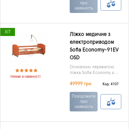
про
наявність
ХІТ
Ліжко медичне з
електроприводом
Sofia Economy-91EV
OSD
Основною перевагою
ліжка Sofia Economy є
Немає в наявності
електропривод, за
49999 грн
допомогою якого
Код: 4107
здійснюється
регулювання загальної
Повідомити
висоти ліжка, кута
про
наявність
нахилу ножний,
головний секцій.