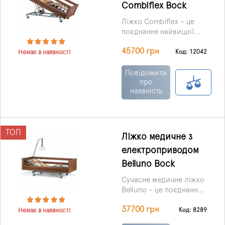
Combiflex Bock
Ліжко Combiflex – це
поєднання найвищої
якості, максимального
45700 грн
комфорту та легкості у
Код: 12042
Немає в наявності
користуванні.
Повідомити
про
наявність
ТОП
Ліжко медичне з
електроприводом
Belluno Bock
Сучасне медичне ліжко
Belluno – це поєднання
комфорту, легкості в
37700 грн
експлуатації, а також
Код: 8289
Немає в наявності
оптимальне