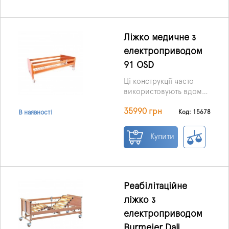
Ліжко медичне з
електроприводом
91 OSD
Ці конструкції часто
використовують вдома
та в умовах стаціонарів,
35990 грн
оскільки значною
Код: 15678
В наявності
мірою здатні
покращити, а також
Купити
полегшити життя не
тільки хворим людям, а
й медперсоналу, що
обслуговує.
Реабілітаційне
ліжко з
електроприводом
Burmeier Dali