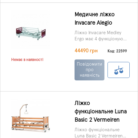
Медичне ліжко
Invacare Alegio
Ліжко Invacare Medley
Ergo має 4 функціонуючі
секції, і є можливість
44490 грн
регулювання положення
Код: 22599
головної секції та
Немає в наявності
ножного відділу.
Повідомити
про
наявність
Ліжко
функціональне Luna
Basic 2 Vermeiren
Ліжко функціональне
Luna Basic 2 Vermeiren -