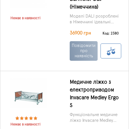
(Німеччина)
Моделі DALI розроблені
Немає в наявності
в Німеччині ідеальні
для обслуговуючого
36900 грн
(медичного) персоналу
Код: 2380
в експлуатації та
оптимальні для
Повідомити
пацієнтів. Завдяки малій
про
наявність
вазі, легкості
транспортування та
складання ліжко дуже
зручне для
використання в
Медичне ліжко з
домашніх умовах. Ліжко
електроприводом
складається з чотирьох
секцій, висота кушетки
Invacare Medley Ergo
DALI змінюється
S
електродвигунами від
40 до 80 см. Положення
Функціональне медичне
опорних поверхонь
ліжко Invacare Medley
Немає в наявності
спини та стегон можна
Ergo з електричним