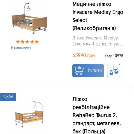
Медичне ліжко
Invacare Medley Ergo
Select
(Великобританія)
Ліжко Invacare Medley
Ergo має 4 функціонуючі
В наявності
секції, і є можливість
65990 грн
регулювання положення
Код: 13975
головної секції та
ножного відділу.
Купити
NEW
Ліжко
реабілітаційне
RehaBed Taurus 2,
стандарт, металеве,
бук (Польща)