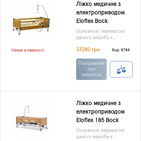
Ліжко медичне з
електроприводом
Eloflex Bock
Основною перевагою
даного виробу є
простота управління та
33280 грн
автоматичні функції, що
Код: 8784
Немає в наявності
забезпечують найкращі
умови для пацієнта та
Повідомити
догляду за ним у період
про
наявність
реабілітації та
лікування.
Ліжко медичне з
електроприводом
Eloflex 185 Bock
Основною перевагою
даного виробу є