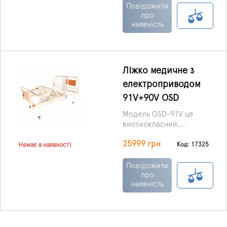
співвідношення ціни та
Повідомити
якості.
про
наявність
Ліжко медичне з
електроприводом
91V+90V OSD
Модель OSD-91V це
висококласний,
функціональний,
25999 грн
надійний та
Код: 17325
Немає в наявності
довговічний виріб з
електроприводом.
Повідомити
Конструкція має чотири
про
наявність
секції, завдяки яким
можна змінити
положення голови та
ніг, тобто підняти чи
опустити їх.