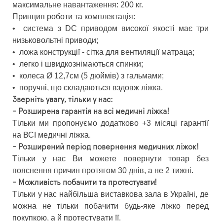
максимальне навантаження: 200 кг.
Принцип роботи та комплектація:
•
система з DC приводом високої якості має три
низьковольтні приводи;
•
ложа конструкції - сітка для вентиляції матраца;
•
легко і швидкознімаються спинки;
•
колеса Ø 12,7см (5 дюймів) з гальмами;
•
поручні, що складаються вздовж ліжка.
Зверніть увагу, тільки у нас:
- Розширена гарантія на всі медичні ліжка!
Тільки ми пропонуємо додатково +3 місяці гарантії
на ВСІ медичні ліжка.
- Розширений період повернення медичних ліжок!
Тільки у нас Ви можете повернути товар без
пояснення причин протягом 30 днів, а не 2 тижні.
- Можливість побачити та протестувати!
Тільки у нас найбільша виставкова зала в Україні, де
можна не тільки побачити будь-яке ліжко перед
покупкою, а й протестувати її.