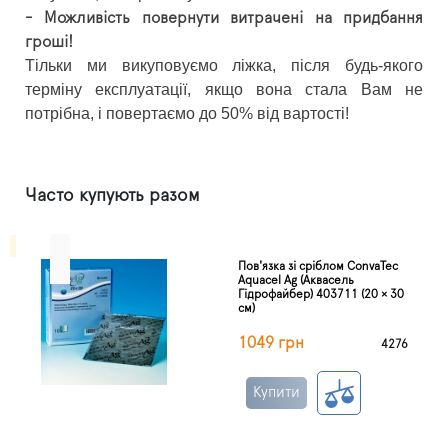
- Можливість повернути витрачені на придбання
гроші!
Тільки ми викуповуємо ліжка, після будь-якого
терміну експлуатації, якщо вона стала Вам не
потрібна, і повертаємо до 50% від вартості!
Часто купують разом
Пов'язка зі сріблом ConvaTec
Aquacel Ag (Аквасель
Гідрофайбер) 403711 (20 × 30
см)
1049 грн
4276
Купити