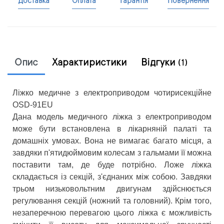
Доставка
Оплата
Гарантія
Повернення
Опис
Характиристики
Відгуки
(1)
Ліжко медичне з електроприводом чотирисекційне
OSD-91EU
Дана модель медичного ліжка з електроприводом
може бути встановлена ​​в лікарняній палаті та
домашніх умовах. Вона не вимагає багато місця, а
завдяки п'ятидюймовим колесам з гальмами її можна
поставити там, де буде потрібно. Ложе ліжка
складається із секцій, з'єднаних між собою. Завдяки
трьом низьковольтним двигунам здійснюється
регулювання секцій (ножний та головний). Крім того,
незаперечною перевагою цього ліжка є можливість