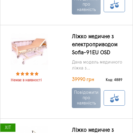
електромоторам.
про
наявність
Ліжко медичне з
електроприводом
Sofia-91EU OSD
Дана модель медичного
ліжка з
електроприводом може
39990 грн
бути встановлена ​​в
Код: 4889
Немає в наявності
лікарняній палаті та
домашніх умовах.
Повідомити
про
наявність
ХІТ
Ліжко медичне з