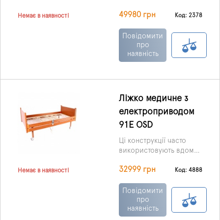
головне, ніжне, а також,
49980 грн
що відповідають
Код: 2378
Немає в наявності
нижній, верхній частині
спини.
Повідомити
про
наявність
Ліжко медичне з
електроприводом
91E OSD
Ці конструкції часто
використовують вдома
та в умовах стаціонарів,
32999 грн
оскільки значною
Код: 4888
Немає в наявності
мірою здатні
покращити, а також
Повідомити
полегшити життя не
про
наявність
тільки хворим людям, а
й медперсоналу, що