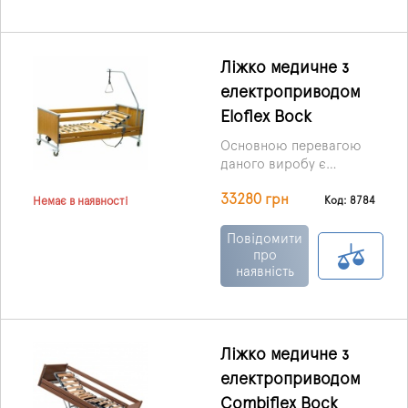
Ліжко медичне з
електроприводом
Eloflex Bock
Основною перевагою
даного виробу є
простота управління та
33280 грн
автоматичні функції, що
Код: 8784
Немає в наявності
забезпечують найкращі
умови для пацієнта та
Повідомити
догляду за ним у період
про
наявність
реабілітації та
лікування.
Ліжко медичне з
електроприводом
Combiflex Bock