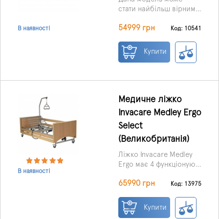
стати найбільш вірним
рішенням для пацієнтів,
54999 грн
які проходять
Код: 10541
В наявності
реабілітацію в
медустановах, а також у
Купити
домашніх умовах.
Медичне ліжко
Invacare Medley Ergo
Select
(Великобританія)
Ліжко Invacare Medley
Ergo має 4 функціонуючі
В наявності
секції, і є можливість
65990 грн
регулювання положення
Код: 13975
головної секції та
ножного відділу.
Купити