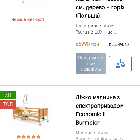
см, дерево - горіх
(Польща)
Немає в наявності
Електричне ліжко
Taurus 2 LUX – це
сучасне, функціональне
65990 грн
та естетичне рішення
Код: 49060
для забезпечення
комфорту пацієнтів і
Повідомити
зручності догляду в
про
наявність
медичних установах чи
вдома.
ХІТ
Ліжко медичне з
ТОП
електроприводом
Economic II
Burmeier
Медичне ліжко
багатофункціональне 4-