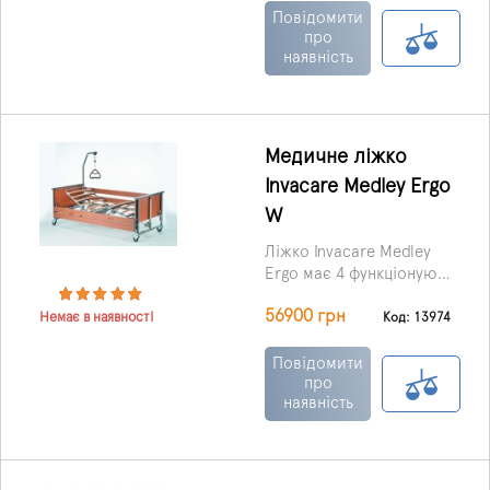
медичних центрах,
Повідомити
будинках інвалідів,
про
наявність
літніх людей, а також
домашніх умовах.
Медичне ліжко
Invacare Medley Ergo
W
Ліжко Invacare Medley
Ergo має 4 функціонуючі
секції, і є можливість
56900 грн
регулювання положення
Код: 13974
Немає в наявності
головної секції та
ножного відділу.
Повідомити
про
наявність