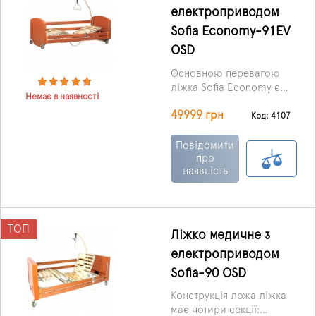
електроприводом
Sofia Economy-91EV
OSD
Основною перевагою
ліжка Sofia Economy є
Немає в наявності
електропривод, за
49999 грн
допомогою якого
Код: 4107
здійснюється
регулювання загальної
Повідомити
висоти ліжка, кута
про
наявність
нахилу ножний,
головний секцій.
ТОП
Ліжко медичне з
електроприводом
Sofia-90 OSD
Конструкція ложа ліжка
має чотири секції: