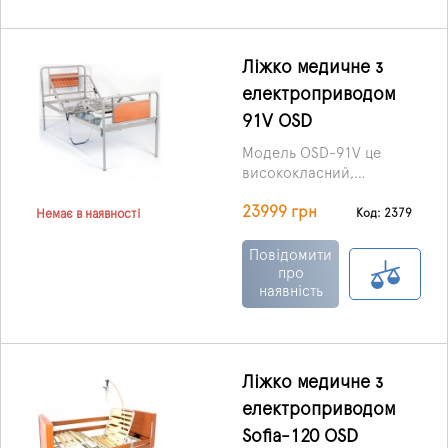
обслуговує.
Ліжко медичне з
електроприводом
91V OSD
Модель OSD-91V це
висококласний,
функціональний,
23999 грн
надійний та
Код: 2379
Немає в наявності
довговічний виріб з
електроприводом.
Повідомити
Конструкція має чотири
про
наявність
секції, завдяки яким
можна змінити
положення голови та
ніг, тобто підняти або
опустити їх.
Ліжко медичне з
електроприводом
Sofia-120 OSD