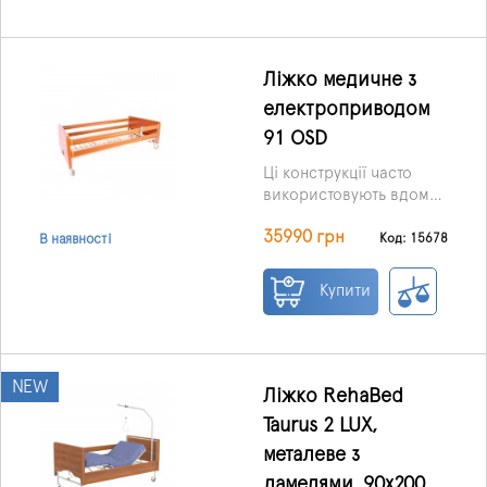
Ліжко медичне з
електроприводом
91 OSD
Ці конструкції часто
використовують вдома
та в умовах стаціонарів,
35990 грн
оскільки значною
Код: 15678
В наявності
мірою здатні
покращити, а також
Купити
полегшити життя не
тільки хворим людям, а
й медперсоналу, що
обслуговує.
NEW
Ліжко RehaBed
Taurus 2 LUX,
металеве з
ламелями, 90x200