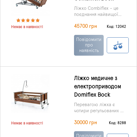
Ліжко Combiflex – це
поєднання найвищої
якості, максимального
45700 грн
комфорту та легкості у
Код: 12042
Немає в наявності
користуванні.
Повідомити
про
наявність
Ліжко медичне з
електроприводом
Domiflex Bock
Перевагою ліжка є
чотири регульованих по
висоті секцій,
30000 грн
управління якими
Код: 8288
Немає в наявності
здійснюється завдяки
безшумним
Повідомити