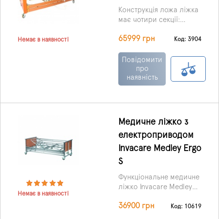
Конструкція ложа ліжка
має чотири секції:
головне, ніжне, а також,
65999 грн
що відповідають
Код: 3904
Немає в наявності
нижній, верхній частині
спини.
Повідомити
про
наявність
Медичне ліжко з
електроприводом
Invacare Medley Ergo
S
Функціональне медичне
ліжко Invacare Medley
Немає в наявності
Ergo з електричним
36900 грн
приводом широко
Код: 10619
застосовується в