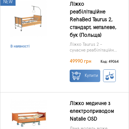
NEW
Ліжко
реабілітаційне
RehaBed Taurus 2,
стандарт, металеве,
бук (Польща)
Ліжко Taurus 2 –
В наявності
сучасне реабілітаційне
рішення, яке забезпечує
49990 грн
максимальний комфорт
Код: 49064
та безпеку для пацієнтів
і зручність для
Купити
доглядальників.
Ліжко медичне з
електроприводом
Natalie OSD
Дана модель може