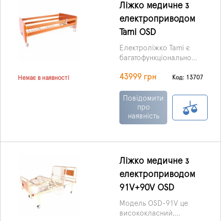
Ліжко медичне з
електроприводом
Tami OSD
Електроліжко Tami є
багатофункціональною
конструкцією з чотирма
43999 грн
секціями. Вона
Код: 13707
Немає в наявності
оснащена трьома
електроприводами та
Повідомити
колесами з гальмами.
про
наявність
Ліжко медичне з
електроприводом
91V+90V OSD
Модель OSD-91V це
висококласний,