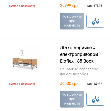
функціональний,
25999 грн
надійний та
Код: 17325
Немає в наявності
довговічний виріб з
електроприводом.
Повідомити
Конструкція має чотири
про
наявність
секції, завдяки яким
можна змінити
положення голови та
ніг, тобто підняти чи
опустити їх.
Ліжко медичне з
електроприводом
Eloflex 185 Bock
Основною перевагою
даного виробу є
простота управління та
36300 грн
автоматичні функції, що
Код: 13982
Немає в наявності
забезпечують найкращі
умови для пацієнта та
Повідомити
догляду за ним у період
про
наявність
реабілітації та
лікування.