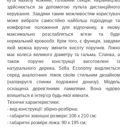
кута нахилу ножний, головний секцій. Керівництво
здійснюється за допомогою пульта дистанційного
керування. Завдяки таким можливостям користувач
може вибрати самостійно найбільш підходяще та
комфортне положення для відпочинку, в якому
максимально розслабляться м'язи та буде
нормальний кровообіг. Крім того, є функція, завдяки
якій можна вручну змінити висоту поручнів. Ліжко
має колеса великого діаметру та гальма. Спинка, а
також поручні конструкції виготовлені із
натурального дерева. Sofia Economy виділяється
серед аналогічних ліжок своїм стильним дизайном
(напівкруглі спинки подовжені донизу). Модель
оснащена дерев'яними ламелями. Вона чудово
впишеться в інтер'єр будь-якої кімнати.
Технічні характеристики:
- вид конструкції: збірно-розбірна;
- габаритні зовнішні розміри: 106 х 210 см;
- габаритні розміри ложа: 90 х 195 см;