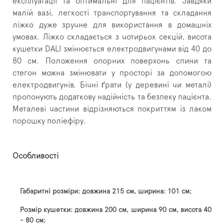
експлуатації та оптимальні для пацієнтів. Завдяки
малій вазі, легкості транспортування та складання
ліжко дуже зручне для використання в домашніх
умовах. Ліжко складається з чотирьох секцій, висота
кушетки DALI змінюється електродвигунами від 40 до
80 см. Положення опорних поверхонь спини та
стегон можна змінювати у просторі за допомогою
електродвигунів. Бічні ґрати (у деревині чи металі)
пропонують додаткову надійність та безпеку пацієнта.
Металеві частини відрізняються покриттям із лаком
порошку поліефіру.
Особливості
Габаритні розміри: довжина 215 см, ширина: 101 см;
Розмір кушетки: довжина 200 см, ширина 90 см, висота 40
- 80 см;