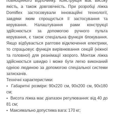
повноцінного відпочинку. Конструкція має високу
якість, а також довговічність. При розробці ліжка
Domiflex застосовували інноваційні технології,
завдяки яким спрощується її застосування та
керування. Налаштування рами конструкції
здійснюється за допомогою ручного пульта
керування, є також спеціальна функція блокування.
Якщо відбувається раптове відключення електрики,
то спрацьовує функція вирівнювання секцій (ніжної
та головної) для реанімації хворого. Монтаж ліжка
здійснюється швидко і може бути легко виконаний
однією людиною за допомогою спеціальної системи
затискачів.
Технічні характеристики:
•
Габаритні розміри: 90x220 см, 90х200 см, 90х180
см;
•
Висота ліжка має діапазон регулювання: від 40 до
81 см;
•
Максимально допустима вага: 170 кг;