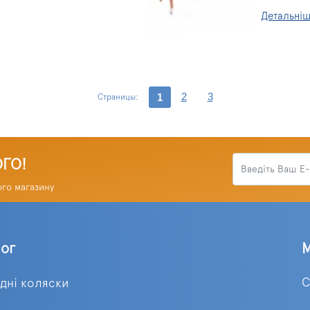
Детальні
2
3
1
Страницы:
ОГО!
ого магазину
лог
С
ідні коляски