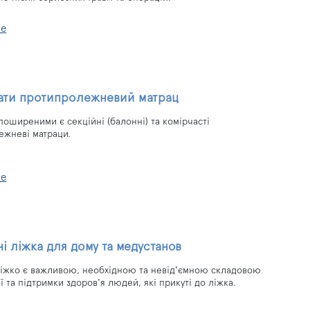
ше
ати протипролежневий матрац
оширеними є секційні (балонні) та комірчасті
ежневі матраци.
ше
і ліжка для дому та медустанов
іжко є важливою, необхідною та невід'ємною складовою
ії та підтримки здоров'я людей, які прикуті до ліжка.