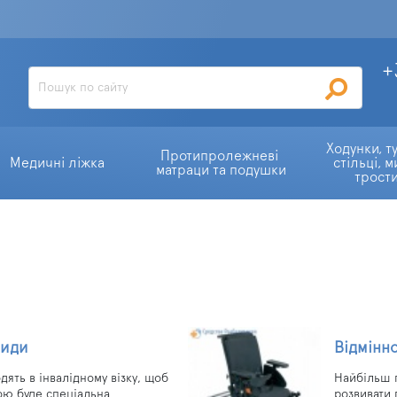
+
Ходунки, ту
Протипролежневі 
Медичні ліжка
стільці, м
матраци та подушки
трост
види
Відмінн
дять в інвалідному візку, щоб
Найбільш п
ою буде спеціальна
розвивати 