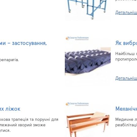
Детальні
и – застосування,
Як вибр
Найбільш п
протипрол
епаратів.
Детальні
их ліжок
Механічн
жкова трапеція та поручні для
Медичне л
 лежачий хворий зможе
реабілітац
утися.