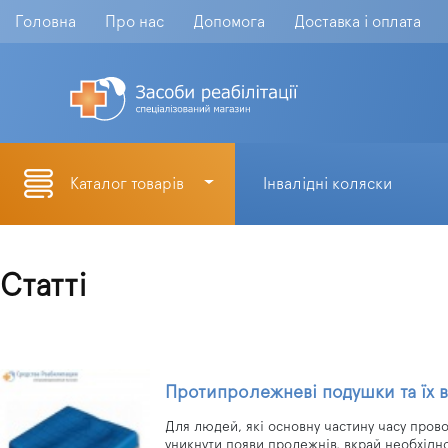
Головна
Про нас
Допомога
Доставка і оплата
Каталог товарів
Інвалідні коляски
Статті
Протипролежневі подушки та їх 
Для людей, які основну частину часу прово
уникнути появи пролежнів, вкрай необхідн