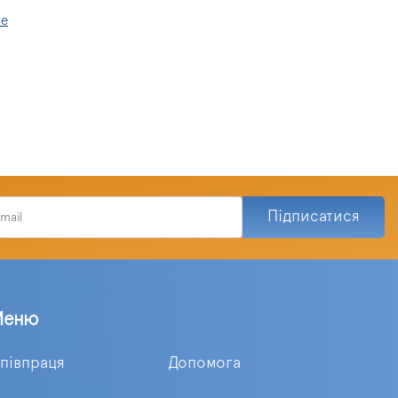
ше
Підписатися
Меню
півпраця
Допомога