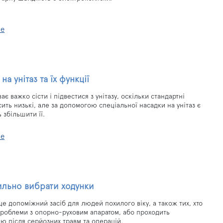
ше
на унітаз та їх функції
ає важко сісти і підвестися з унітазу, оскільки стандартні
ить низькі, але за допомогою спеціальної насадки на унітаз є
 збільшити її.
ше
ильно вибрати ходунки
це допоміжний засіб для людей похилого віку, а також тих, хто
проблеми з опорно-руховим апаратом, або проходить
ію після серйозних травм та операцій.