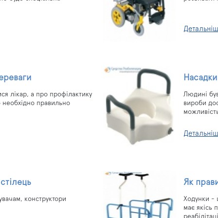
Детальні
переваги
Насадки 
ся лікар, а про профілактику
Людині був
о необхідно правильно
вироби дос
можливість
Детальні
 стілець
Як прав
увачам, конструктори
Ходунки - 
має якісь 
реабілітац