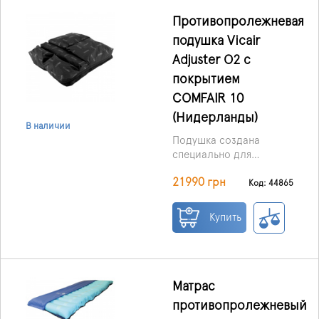
постели из-за тяжёлых
заболеваний опорно-
Противопролежневая
двигательной или
подушка Vicair
нервной системы.
Adjuster O2 с
Используется как в
домашних условиях, так
покрытием
и в медицинских
COMFAIR 10
учреждениях.
(Нидерланды)
В наличии
Подушка создана
специально для
пользователей с
21990 грн
асимметрией таза и
Код: 44865
ампутациями.
Благодаря уникальной
Купить
конструкции она
автоматически
формирует небольшие
наклоны и легко
регулируется под
Матрас
индивидуальные
противопролежневый
особенности.