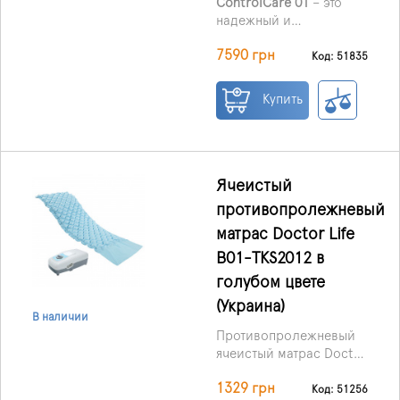
ControlCare 01
– это
надежный и
проверенный временем
7590 грн
медицинский матрас от
Код: 51835
польского бренда
RehaBed, который
Купить
ежедневно выбирают
тысячи больниц,
реабилитационных
центров и семей для
домашнего ухода.
Ячеистый
противопролежневый
матрас Doctor Life
B01-TKS2012 в
голубом цвете
(Украина)
В наличии
Противопролежневый
ячеистый матрас Doctor
Life B01-TKS2012
1329 грн
предназначен для
Код: 51256