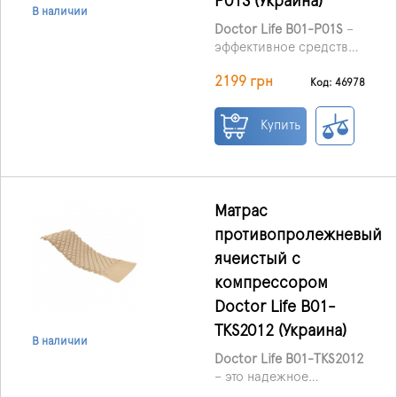
P01S (Украина)
тяжелых соматических
В наличии
состояниях.
Doctor Life B01-P01S
–
эффективное средство
для профилактики и
2199 грн
лечения пролежней у
Код: 46978
пациентов, которые
длительное время
Купить
вынуждены находиться
в лежачем положении.
Матрас подходит для
использования как в
стационаре, так и дома,
Матрас
особенно при
противопролежневый
заболеваниях опорно-
ячеистый с
двигательной и
центральной нервной
компрессором
системы, а также при
Doctor Life B01-
тяжелых соматических
TKS2012 (Украина)
состояниях.
В наличии
Doctor Life B01-TKS2012
– это надежное
решение для