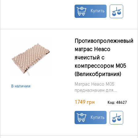
профилактики и
лечения пролежней у
Купить
пациентов, которые
вынужденно долго
остаются в одном
положении — в
домашних условиях
Противопролежневый
или в стационаре.
матрас Heaco
ячеистый с
компрессором M05
(Великобритания)
Матрас Heaco M05
В наличии
предназначен для
профилактики и
1749 грн
лечения пролежней I–II
Код: 48627
степени. Он
рекомендован
Купить
пациентам, которые
вынуждены длительное
время находиться в