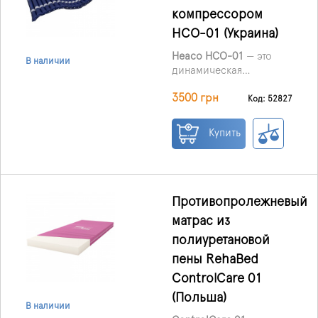
наполняются и
компрессором
сдуваются, помогая
HCO-01 (Украина)
уменьшить длительное
давление на ткани и
Heaco HCO-01
— это
В наличии
поддерживать комфорт
динамическая
пациента во время
противопролежневая
длительного
3500 грн
система медицинского
Код: 52827
пребывания в постели.
назначения, созданная
для профилактики
Купить
пролежней, ухода за
пациентами с
ограниченной
подвижностью и
использования в
Противопролежневый
период реабилитации.
матрас из
Изделие подходит как
полиуретановой
для медицинских
учреждений, так и для
пены RehaBed
домашнего ухода.
ControlCare 01
(Польша)
В наличии