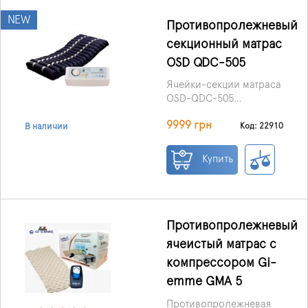
NEW
Противопролежневый
секционный матрас
OSD QDC-505
Ячейки-секции матраса
OSD-QDC-505
рассчитаны на
9999 грн
поочередное
Код: 22910
В наличии
нагнетание бесшумным
воздушным
Купить
компрессором, что
создает отличную
профилактику
пролежней. Благодаря
массажному эффекту,
Противопролежневый
низкому
ячеистый матрас с
энергопотреблению и
компрессором Gi-
уровню создаваемого
шума, использование
emme GMA 5
именно этого изделия
Противопролежневая
сэкономит невероятное