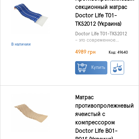
дома, так и в условиях
секционный матрас
стационара.
Doctor Life Т01-
TKS2012 (Украина)
Doctor Life T01-TKS2012
– это современное
В наличии
средство для
4989 грн
профилактики и
Код: 49640
лечения пролежней у
пациентов, длительно
Купить
находящихся в лежачем
положении. Матрас
подходит для
использования как
дома, так и в
Матрас
стационаре,
противопролежневый
рекомендован при
ячеистый с
заболеваниях опорно-
двигательной и
компрессором
центральной нервной
Doctor Life B01-
системы, а также при