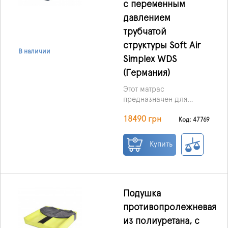
с переменным
давлением
трубчатой ​​
структуры Soft Air
В наличии
Simplex WDS
(Германия)
Этот матрас
предназначен для
профилактики и
18490 грн
лечения пролежней
Код: 47769
лёгкой и средней
Он может работать в
степени тяжести.
Купить
двух режимах:
Статический – все
Подушка
секции равномерно
надуты и обеспечивают
противопролежневая
стабильную опору.
из полиуретана, с
Динамический –