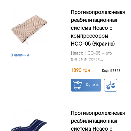
Противопролежневая
реабилитационная
система Heaco с
компрессором
HCO-05 (Украина)
Heaco HCO-05
— это
В наличии
динамическая
противопролежневая
1890 грн
медицинская система,
Код: 52828
предназначенная для
профилактики
Купить
пролежней и ухода за
пациентами с
ограниченной
подвижностью. Матрас
работает по принципу
Противопролежневая
переменного давления:
реабилитационная
воздушные ячейки
система Heaco с
поочередно