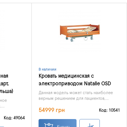
В наличии
нная
Кровать медицинская с
арт,
электроприводом Natalie OSD
ольша)
Данная модель может стать наиболее
верным решением для пациентов,
нное
которые проходят реабилитацию в
,
54999 грн
медучреждениях, а также находятся в
Код: 10541
ьный
домашних условиях.
 пациентов
Код: 49064
Купить