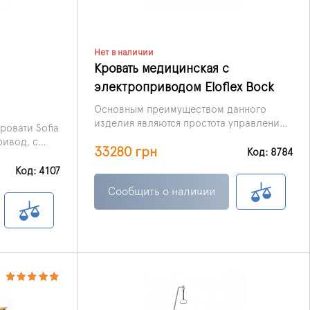
Нет в наличии
Кровать медицинская с
электроприводом Eloflex Bock
Основным преимуществом данного
изделия являются простота управления
овати Sofia
и автоматические функции,
ривод, с
33280 грн
обеспечивающие наилучшие условия
Код: 8784
водится
для пациента и ухода за ним в период
кровати,
Код: 4107
реабилитации и лечения.
ной секций.
Сообщить о наличии