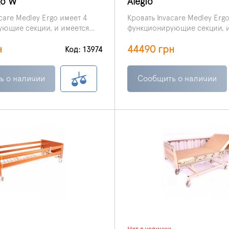
go W
Alegio
care Medley Ergo имеет 4
Кровать Invacare Medley Erg
ющие секции, и имеется
функционирующие секции, и
ь регулировки положения
возможность регулировки 
н
44490 грн
кции и ножного отдела.
головной секции и ножного 
Код: 13974
ь о наличии
Сообщить о наличии