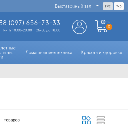
Выставочный зал
Рус
Укр
38 (097)
656-73-33
0
Пн-Пт 10:00-20:00
Сб-Вс до 18:00
алетные 
стыли, 
Домашняя медтехника
Красота и здоровье
ти
товаров