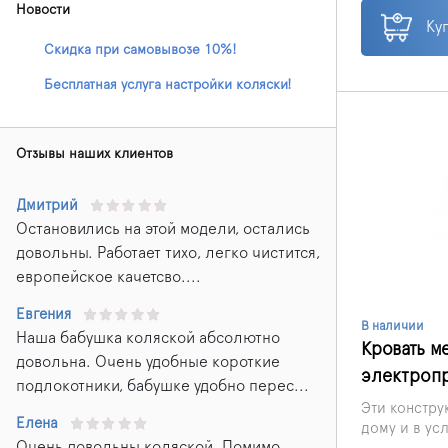
Новости
Ку
Скидка при самовывозе 10%!
Бесплатная услуга настройки коляски!
Отзывы наших клиентов
Дмитрий
Остановились на этой модели, остались
довольны. Работает тихо, легко чистится,
европейское качетсво....
Евгения
В наличии
Наша бабушка коляской абсолютно
Кровать м
довольна. Очень удобные короткие
электроп
подлокотники, бабушке удобно перес...
Эти констру
Елена
дому и в ус
Очень довольны коляской. Помимо