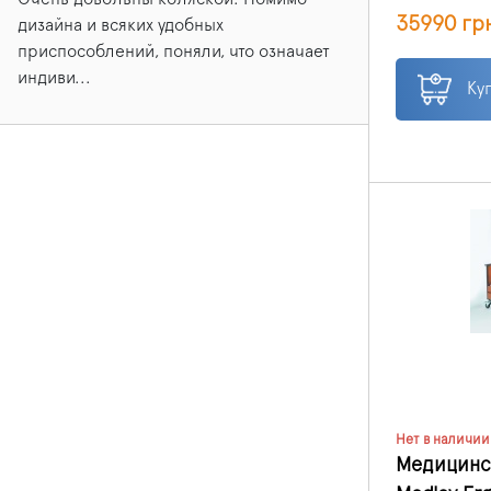
поскольку в
35990 гр
способны ул
дизайна и всяких удобных
жизнь не то
приспособлений, поняли, что означает
обслуживаю
индиви...
Ку
Нет в наличии
Медицинск