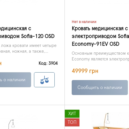
Нет в наличии
едицинская с
Кровать медицинская с
иводом Sofia-120 OSD
электроприводом Sofia
Economy-91EV OSD
 ложа кровати имеет четыре
вная, ножная, а также,
Основным преимуществом кр
ющие нижней, верхней
Economy является электроп
н
.
Код: 3904
помощью которого и произ
49999 грн
регулировка общей высоты 
угла наклона ножной, голов
ь о наличии
Сообщить о наличии
ХИТ
ТОП