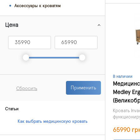
Аксессуары к кроватям
Цена
В наличии
Медицинск
Применить
Сбросить
Medley Erg
(Великобр
Статьи
Кровать Inva
функциониру
Как выбрать медицинскую кровать
возможност
65990 гр
головной се