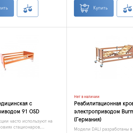
пить
Купить
Нет в наличии
едицинская с
Реабилитационная кров
риводом 91 OSD
электроприводом Burme
(Германия)
кции часто используют на
ловиях стационаров,
Модели DALI разработаны в