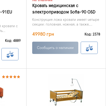
Нет в наличии
материалов, тщательно и тщательно
Кровать медицинская с
отполированы.
a-91EU
электроприводом Sofia-90 OSD
Конструкция ложа кровати имеет четыре
секции: головная, ножная, а также,
 кровати с
соответствующие нижней, верхней
ть
49980 грн
части спины.
Код: 2378
алате, а
Код: 4889
Сообщить о наличии