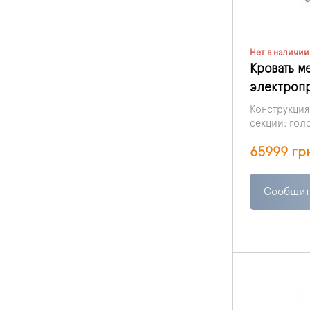
Нет в наличии
Кровать м
электропр
Конструкция
секции: голо
соответству
65999 гр
части спины
Сообщит