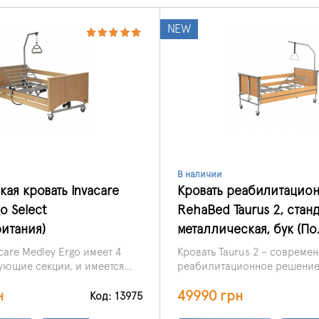
NEW
В наличии
ая кровать Invacare
Кровать реабилитацио
o Select
RehaBed Taurus 2, станд
итания)
металлическая, бук (П
care Medley Ergo имеет 4
Кровать Taurus 2 – совреме
ющие секции, и имеется
реабилитационное решение
ь регулировки положения
обеспечивающее максимал
н
49990 грн
кции и ножного отдела.
комфорт и безопасность для
Код: 13975
и удобство для сидетелей.