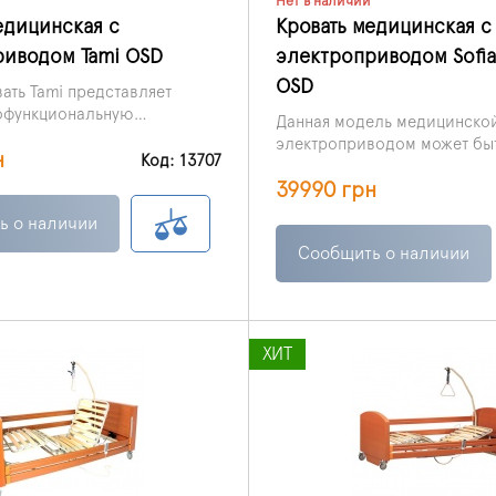
Нет в наличии
едицинская с
Кровать медицинская с
риводом Tami OSD
электроприводом Sofi
OSD
ать Tami представляет
офункциональную
Данная модель медицинской
 с четырьмя секциями. Она
электроприводом может бы
н
ремя электроприводами и
Код: 13707
установлена в больничной п
тормозами.
39990 грн
также домашних условиях.
ь о наличии
Сообщить о наличии
ХИТ