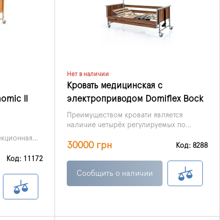
Нет в наличии
Кровать медицинская с
mic II
электроприводом Domiflex Bock
Преимуществом кровати является
наличие четырёх регулируемых по
высоте секций, управление которыми
екционная
30000 грн
осуществляется благодаря бесшумным
Код: 8288
вать как
 из
электромоторам.
ницах,
 профилей,
Код: 11172
орошкового
а, наличие
Сообщить о наличии
олее удобно
а
ом упрощает
егулировка
пульта