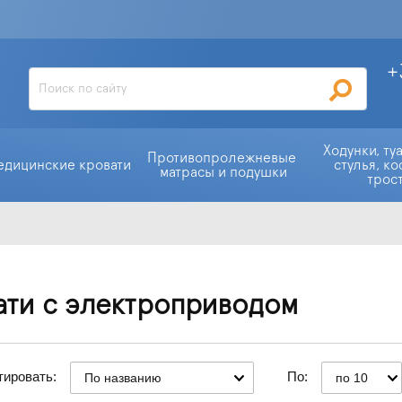
+
Ходунки, ту
Противопролежневые 
едицинские кровати
стулья, ко
матрасы и подушки
трос
ати с электроприводом
тировать:
По:
По названию
по 10