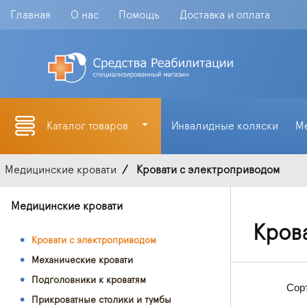
Главная
О нас
Помощь
Доставка и оплата
Каталог товаров
Инвалидные коляски
М
Медицинские кровати
Кровати с электроприводом
Медицинские кровати
Кров
Кровати с электроприводом
Механические кровати
Подголовники к кроватям
Сор
Прикроватные столики и тумбы