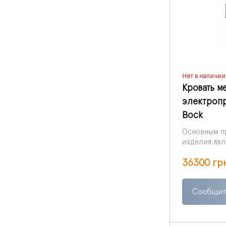
Нет в наличии
Кровать м
электропр
Bock
Основным п
изделия явл
и автоматич
36300 гр
обеспечива
для пациент
реабилитац
Сообщит