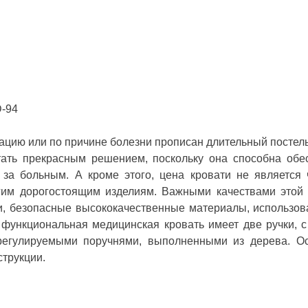
D-94
рацию или по причине болезни прописан длительный постел
тать прекрасным решением, поскольку она способна обе
а больным. А кроме этого, цена кровати не является ч
им дорогостоящим изделиям. Важными качествами этой м
и, безопасные высококачественные материалы, использо
 функциональная медицинская кровать имеет две ручки,
регулируемыми поручнями, выполненными из дерева. Ос
трукции.