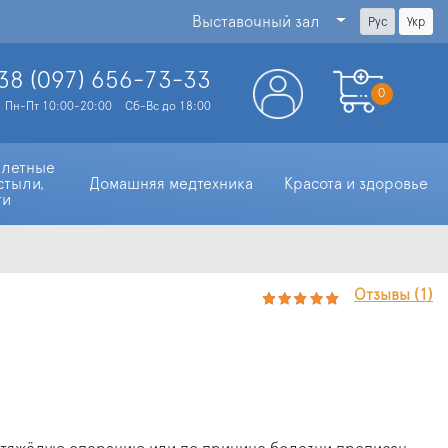
Выставочный зал
Рус
Укр
38 (097)
656-73-33
0
Пн-Пт 10:00-20:00
Сб-Вс до 18:00
алетные 
стыли, 
Домашняя медтехника
Красота и здоровье
ти
Отзывы (1)