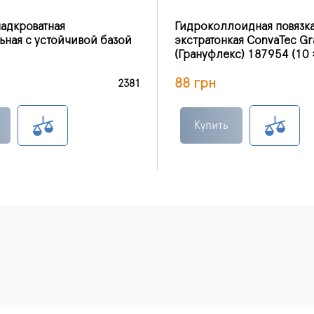
надкроватная
Гидроколлоидная повязк
ьная с устойчивой базой
экстратонкая ConvaTec Gr
(Грануфлекс) 187954 (10 
88 грн
2381
Купить