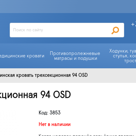
+
Ходунки, ту
Противопролежневые 
едицинские кровати
стулья, ко
матрасы и подушки
трос
нская кровать трехсекционная 94 OSD
кционная 94 OSD
Код: 3853
Нет в наличии