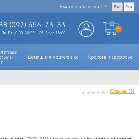
Выставочный зал
Рус
Укр
38 (097)
656-73-33
0
Пн-Пт 10:00-20:00
Сб-Вс до 18:00
алетные 
стыли, 
Домашняя медтехника
Красота и здоровье
ти
Отзывы (1)