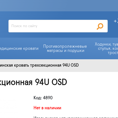
+
Ходунки, ту
Противопролежневые 
едицинские кровати
стулья, ко
матрасы и подушки
трос
нская кровать трехсекционная 94U OSD
кционная 94U OSD
Код: 4890
Нет в наличии