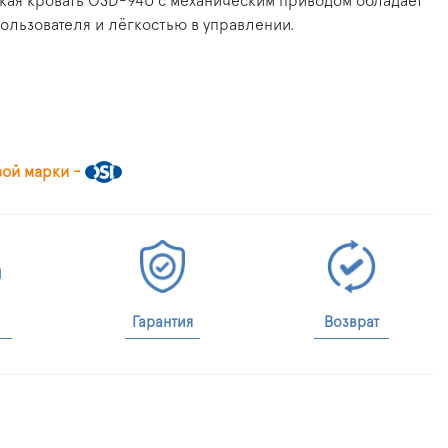
ая кровать OSD-94U с механическим приводом обладает
ользователя и лёгкостью в управлении.
вой марки -
Гарантия
Возврат