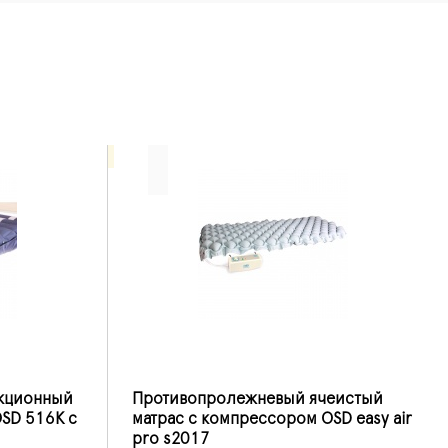
кционный
Противопролежневый ячеистый
SD 516K с
матрас с компрессором OSD easy air
pro s2017