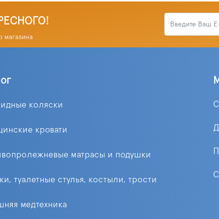
РЕСНОГО!
о магазина
лог
С
лидные коляски
Д
цинские кровати
П
ивопролежневые матрасы и подушки
С
ки, туалетные стулья, костыли, трости
няя медтехника