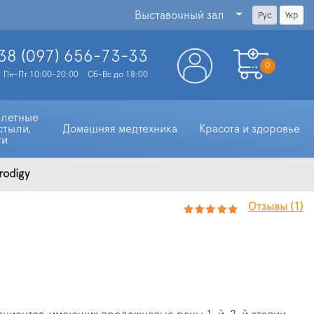
Выставочный зал
Рус
Укр
38 (097)
656-73-33
0
Пн-Пт 10:00-20:00
Сб-Вс до 18:00
алетные 
стыли, 
Домашняя медтехника
Красота и здоровье
ти
rodigy
Отзывы (1)