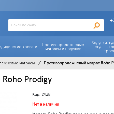
+
Ходунки, ту
Противопролежневые 
едицинские кровати
стулья, ко
матрасы и подушки
трос
лежневые матрасы
Противопролежневый матрас Roho P
 Roho Prodigy
Код: 2438
Нет в наличии