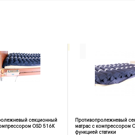
ролежневый секционный
Противопролежневый се
компрессором OSD 516K
матрас с компрессором O
функцией статики