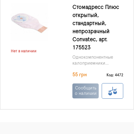
Стомадресс Плюс
открытый,
стандартный,
непрозрачный
Convatec, арт.
175523
Нет в наличии
Однокомпонентные
калоприемники
илеостомные
Стомадресс Плюс,
55 грн
(дренируемые)
Код: 4472
Stomadress Plus 19mm
Сообщить
Однокомпонентные
о наличии
калоприемники
илеостомные
Размер: вырезаемое
(дренируемые) Мешки
отверстие 19-64мм
бежевого цвета с
клеевым
Цена указана за 1 шт.
гидроколлоидным
слоем Stomahesive.