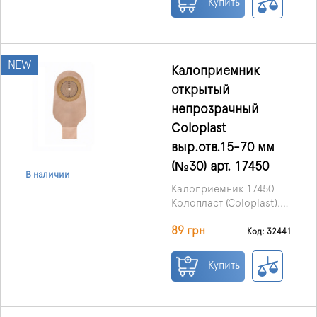
Купить
NEW
Калоприемник
открытый
непрозрачный
Coloplast
выр.отв.15-70 мм
(№30) арт. 17450
В наличии
Калоприемник 17450
Колопласт (Coloplast),
однокомпонентный,
89 грн
открытый,
Код: 32441
непрозрачный, с
клеевой основой
Купить
Alterna.