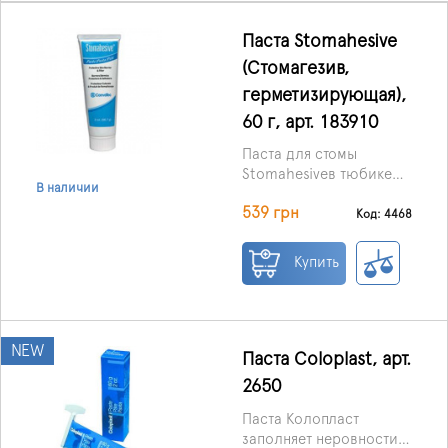
Паста Stomahesive
(Стомагезив,
герметизирующая),
60 г, арт. 183910
Паста для стомы
Stomahesiveв тюбике
В наличии
предназначена для
539 грн
заполнения складок и
Код: 4468
неровностей нежной
кожи стомы таким
Купить
образом, чтобы клей
или опорная пластина
надежно прилегали к
коже, создавая плотную
NEW
защиту от подтекания
Паста Coloplast, арт.
кишечного
2650
содержимого или мочи.
Паста прекрасно
Паста Колопласт
впитывает влагу,
заполняет неровности