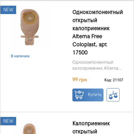
NEW
Однокомпонентный
открытый
калоприемник
Alterna Free
Coloplast, арт.
17500
В наличии
Однокомпонентный
калоприемник Alterna
Free, открытый, со
Вырезаемое отверстие
99 грн
встроенным фильтром,
12 – 75 мм.
Код: 21107
со встроенной
застежкой на липучке.
Купить
NEW
Калоприемник
открытый