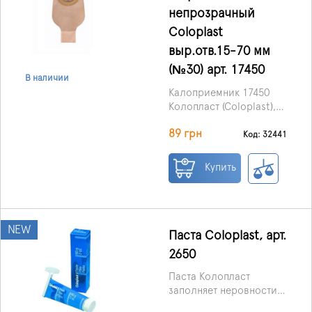
непрозрачный
Coloplast
выр.отв.15-70 мм
(№30) арт. 17450
В наличии
Калоприемник 17450
Колопласт (Coloplast),
однокомпонентный,
89 грн
открытый,
Код: 32441
непрозрачный, с
клеевой основой
Купить
Alterna.
NEW
Паста Coloplast, арт.
2650
Паста Колопласт
заполняет неровности
кожи вокруг стомы в