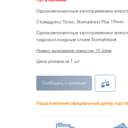
Однокомпонентные калоприемники илеос
Стомадресс Плюс, Stomadress Plus 19mm
Однокомпонентные калоприемники илеост
гидроколлоидным слоем Stomahesive.
Размер: вырезаемое отверстие 19-64мм
Цена указана за 1 шт.
Сообщить о наличии
Наша компания официальный дилер торго