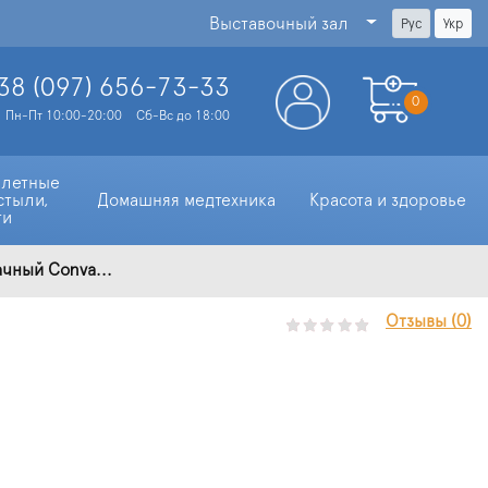
Выставочный зал
Рус
Укр
38 (097)
656-73-33
0
Пн-Пт 10:00-20:00
Сб-Вс до 18:00
алетные 
стыли, 
Домашняя медтехника
Красота и здоровье
ти
чный Conva...
Отзывы (0)