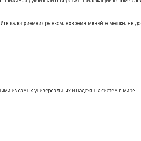
т, прижимая рукой край отверстия, прилежащий к стоме сле
йте калоприемник рывком, вовремя меняйте мешки, не д
ними из самых универсальных и надежных систем в мире.