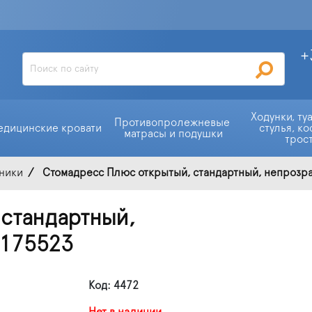
+
Ходунки, ту
Противопролежневые 
едицинские кровати
стулья, ко
матрасы и подушки
трос
ники
Стомадресс Плюс открытый, стандартный, непрозра
стандартный,
 175523
Код: 4472
Нет в наличии