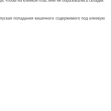
дя, чтобы на клейкой пластине не образовались складки.
опуская попадания кишечного содержимого под клеевую