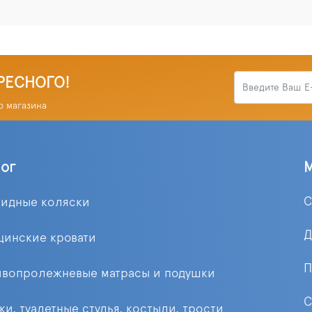
РЕСНОГО!
о магазина
лог
С
лидные коляски
Д
цинские кровати
П
ивопролежневые матрасы и подушки
С
ки, туалетные стулья, костыли, трости