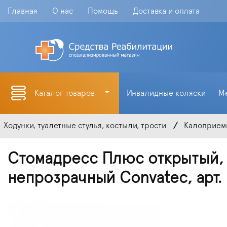
Главная
О нас
Помощь
Доставка и оплата
Каталог товаров
Инвалидные коляски
М
Ходунки, туалетные стулья, костыли, трости
Калоприем
Стомадресс Плюс открытый, 
непрозрачный Convatec, арт.