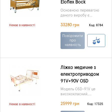
Eloflex Bock
Основною перевагою
даного виробу є
простота управління та
33280 грн
автоматичні функції, що
Код: 8784
Немає в наявності
забезпечують найкращі
умови для пацієнта та
Повідомити
догляду за ним у період
про
наявність
реабілітації та
лікування.
Ліжко медичне з
електроприводом
91V+90V OSD
Модель OSD-91V це
висококласний,
функціональний,
25999 грн
надійний та
Код: 17325
Немає в наявності
довговічний виріб з