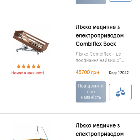
Ліжко медичне з
електроприводом
Combiflex Bock
Ліжко Combiflex – це
поєднання найвищої
якості, максимального
45700 грн
комфорту та легкості у
Код: 12042
Немає в наявності
користуванні.
Повідомити
про
наявність
Ліжко медичне з
електроприводом