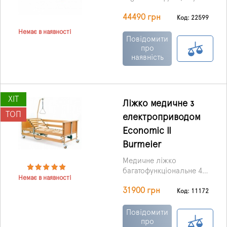
секції, і є можливість
44490 грн
регулювання положення
Код: 22599
головної секції та
Немає в наявності
ножного відділу.
Повідомити
про
наявність
ХІТ
Ліжко медичне з
ТОП
електроприводом
Economic II
Burmeier
Медичне ліжко
багатофункціональне 4-
Немає в наявності
х секційне Economic II
Основа ліжка
31900 грн
можна використовувати
виготовлена ​​із
Код: 11172
як вдома, на дачі, так і в
металевих
Поверхня ложа з
лікарнях, санаторіях
пофарбованих профілів,
дерева, наявність
Повідомити
тощо.
деталі покриті методом
чотирьох секцій
про