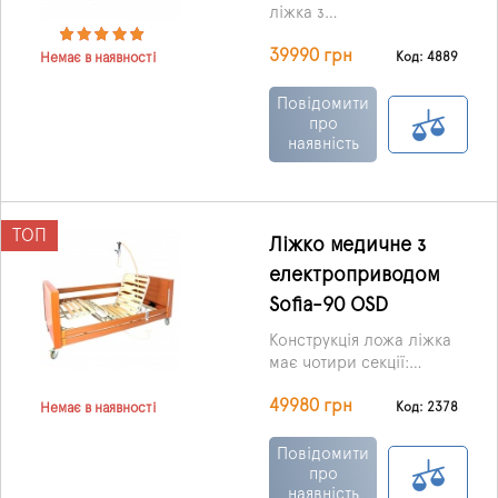
ліжка з
електроприводом може
39990 грн
бути встановлена ​​в
Код: 4889
Немає в наявності
лікарняній палаті та
домашніх умовах.
Повідомити
про
наявність
ТОП
Ліжко медичне з
електроприводом
Sofia-90 OSD
Конструкція ложа ліжка
має чотири секції:
головне, ніжне, а також,
49980 грн
що відповідають
Код: 2378
Немає в наявності
нижній, верхній частині
спини.
Повідомити
про
наявність