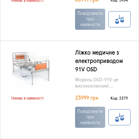
65999 грн
що відповідають
Код: 3904
Немає в наявності
нижній, верхній частині
спини.
Повідомити
про
наявність
Ліжко медичне з
електроприводом
91V OSD
Модель OSD-91V це
висококласний,
функціональний,
23999 грн
надійний та
Код: 2379
Немає в наявності
довговічний виріб з
електроприводом.
Повідомити
Конструкція має чотири
про
наявність
секції, завдяки яким
можна змінити
положення голови та