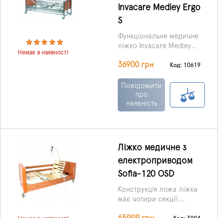
Invacare Medley Ergo
S
Функціональне медичне
ліжко Invacare Medley
Немає в наявності
Ergo з електричним
36900 грн
приводом широко
Код: 10619
застосовується в
медичних центрах,
Повідомити
будинках інвалідів,
про
наявність
літніх людей, а також
домашніх умовах.
Ліжко медичне з
електроприводом
Sofia-120 OSD
Конструкція ложа ліжка
має чотири секції:
головне, ніжне, а також,