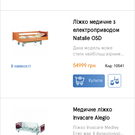
Ліжко медичне з
електроприводом
Natalie OSD
Дана модель може
стати найбільш вірним
рішенням для пацієнтів,
54999 грн
які проходять
Код: 10541
В наявності
реабілітацію в
медустановах, а також у
Купити
домашніх умовах.
Медичне ліжко
Invacare Alegio
Ліжко Invacare Medley
Ergo має 4 функціонуючі