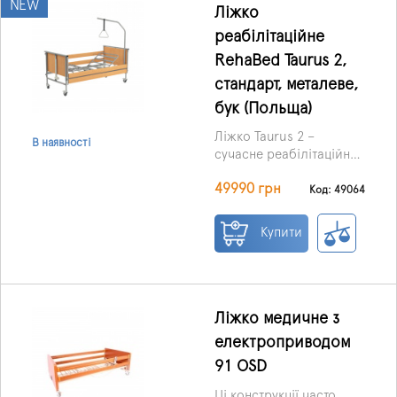
NEW
Ліжко
реабілітаційне
RehaBed Taurus 2,
стандарт, металеве,
бук (Польща)
Ліжко Taurus 2 –
В наявності
сучасне реабілітаційне
рішення, яке забезпечує
49990 грн
максимальний комфорт
Код: 49064
та безпеку для пацієнтів
і зручність для
Купити
доглядальників.
Ліжко медичне з
електроприводом
91 OSD
Ці конструкції часто