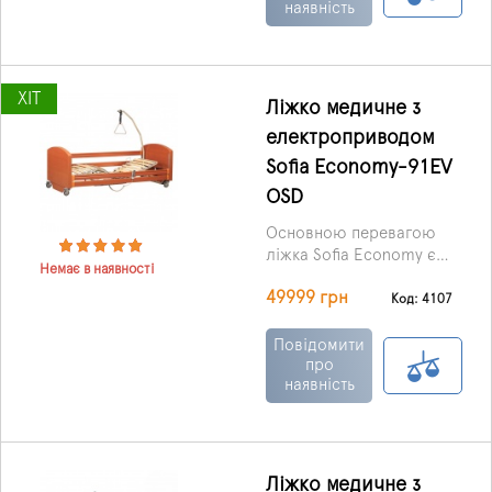
наявність
порошкового
допомагають зручніше
напилення.
розташуватися на ліжку,
а керування
електроприводом
ХІТ
полегшує регулювання
Ліжко медичне з
всіх секцій.
електроприводом
Регулювання
здійснюється за
Sofia Economy-91EV
допомогою пульта
OSD
дистанційного
керування.
Основною перевагою
ліжка Sofia Economy є
Немає в наявності
електропривод, за
49999 грн
допомогою якого
Код: 4107
здійснюється
регулювання загальної
Повідомити
висоти ліжка, кута
про
наявність
нахилу ножний,
головний секцій.
Ліжко медичне з