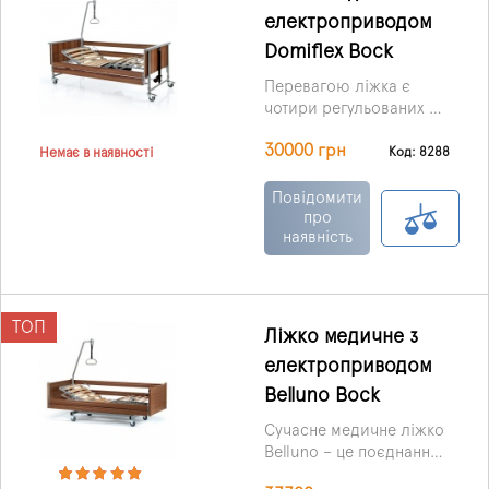
електроприводом
Domiflex Bock
Перевагою ліжка є
чотири регульованих по
висоті секцій,
30000 грн
управління якими
Код: 8288
Немає в наявності
здійснюється завдяки
безшумним
Повідомити
електромоторам.
про
наявність
ТОП
Ліжко медичне з
електроприводом
Belluno Bock
Сучасне медичне ліжко
Belluno – це поєднання
комфорту, легкості в