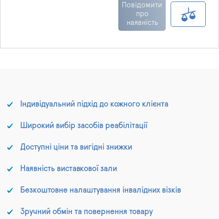
електроприводом.
Повідомити
Конструкція має чотири
про
наявність
секції, завдяки яким
можна змінити
положення голови та
ніг, тобто підняти чи
опустити їх.
Індивідуальний підхід до кожного клієнта
Широкий вибір засобів реабілітації
Доступні ціни та вигідні знижки
Наявність виставкової зали
Безкоштовне налаштування інвалідних візків
Зручний обмін та повернення товару