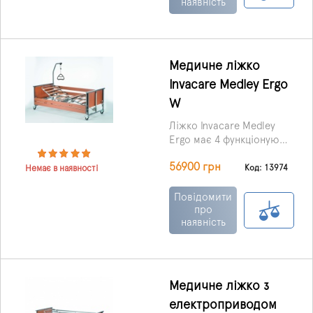
наявність
Медичне ліжко
Invacare Medley Ergo
W
Ліжко Invacare Medley
Ergo має 4 функціонуючі
секції, і є можливість
56900 грн
регулювання положення
Код: 13974
Немає в наявності
головної секції та
ножного відділу.
Повідомити
про
наявність
Медичне ліжко з
електроприводом