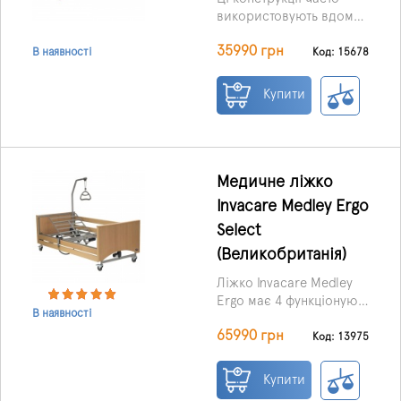
використовують вдома
та в умовах стаціонарів,
35990 грн
оскільки значною
Код: 15678
В наявності
мірою здатні
покращити, а також
Купити
полегшити життя не
тільки хворим людям, а
й медперсоналу, що
обслуговує.
Медичне ліжко
Invacare Medley Ergo
Select
(Великобританія)
Ліжко Invacare Medley
Ergo має 4 функціонуючі
В наявності
секції, і є можливість
65990 грн
регулювання положення
Код: 13975
головної секції та
ножного відділу.
Купити