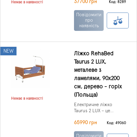
37700 грн
експлуатації, а також
Код: 8289
Немає в наявності
оптимальне
співвідношення ціни та
Повідомити
якості.
про
наявність
NEW
Ліжко RehaBed
Taurus 2 LUX,
металеве з
ламелями, 90x200
см, дерево - горіх
(Польща)
Немає в наявності
Електричне ліжко
Taurus 2 LUX – це
сучасне, функціональне
65990 грн
та естетичне рішення
Код: 49060
для забезпечення
комфорту пацієнтів і
Повідомити