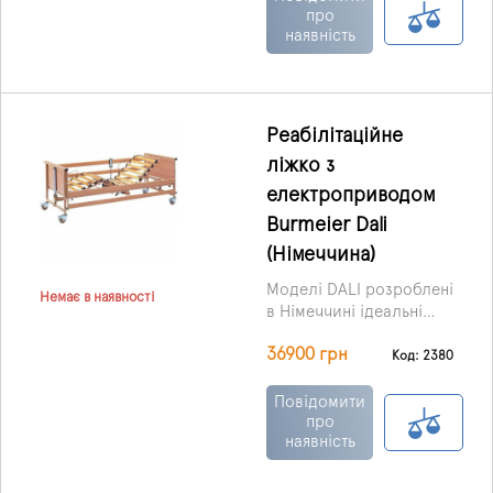
зручності догляду в
про
наявність
медичних установах чи
вдома.
Реабілітаційне
ліжко з
електроприводом
Burmeier Dali
(Німеччина)
Моделі DALI розроблені
Немає в наявності
в Німеччині ідеальні
для обслуговуючого
36900 грн
(медичного) персоналу
Код: 2380
в експлуатації та
оптимальні для
Повідомити
пацієнтів. Завдяки малій
про
наявність
вазі, легкості
транспортування та
складання ліжко дуже