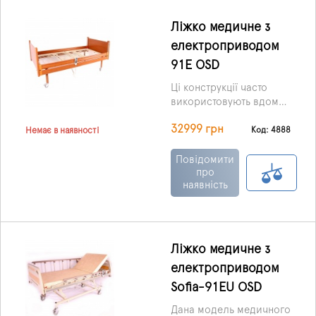
ніг, тобто підняти або
опустити їх.
Ліжко медичне з
електроприводом
91E OSD
Ці конструкції часто
використовують вдома
та в умовах стаціонарів,
32999 грн
оскільки значною
Код: 4888
Немає в наявності
мірою здатні
покращити, а також
Повідомити
полегшити життя не
про
наявність
тільки хворим людям, а
й медперсоналу, що
обслуговує.
Ліжко медичне з
електроприводом
Sofia-91EU OSD
Дана модель медичного