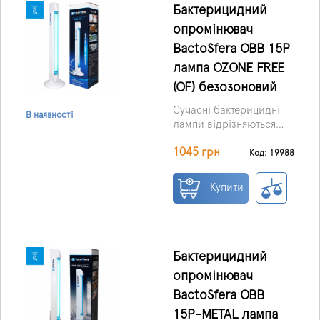
Бактерицидний
опромінювач
BactoSfera OBB 15P
лампа OZONE FREE
(OF) безозоновий
Сучасні бактерицидні
В наявності
лампи відрізняються
абсолютною безпекою,
OZONE FREE:
1045 грн
широким спектром дії,
Код: 19988
безозонова
компактністю,
бактерицидна лампа,
простотою
Купити
Можна не провітрювати
9000 год.
застосування.
Всі ці
кімнату.
якості притаманні і
опромінювачу OBB 15P
OZONE FREE
Bacto
Sfera,
що презентується
Бактерицидний
тут, оснащеному
опромінювач
безозоновою лампою.
BactoSfera OBB
15P-METAL лампа