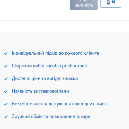
ультрафіолетовим
про
наявність
світлом з довжиною
хвиль 253 нм.
Використовується для
дорослих та дітей.
Індивідуальний підхід до кожного клієнта
Широкий вибір засобів реабілітації
Доступні ціни та вигідні знижки
Наявність виставкової зали
Безкоштовне налаштування інвалідних візків
Зручний обмін та повернення товару