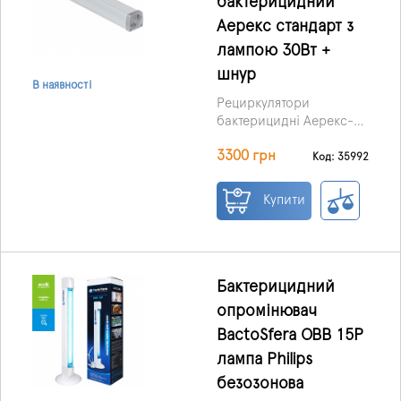
бактерицидний
Аерекс стандарт з
лампою 30Вт +
шнур
В наявності
Рециркулятори
бактерицидні Аерекс-
стандарт 30 широко
3300 грн
застосовуються для
Код: 35992
знезараження повітря у
медичних, офісних,
Купити
житлових та харчових
приміщеннях, на
виробництвах,
перукарнях, спортивних,
дитячих та навчальних
Бактерицидний
закладах.
опромінювач
BactoSfera OBB 15P
лампа Philips
безозонова