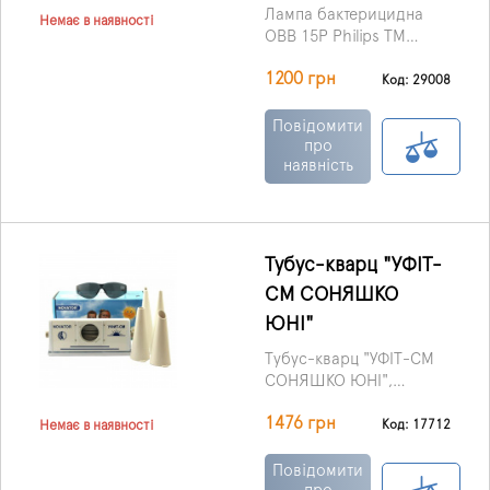
Лампа бактерицидна
Немає в наявності
OBB 15P Philips ТМ
"BactoSfera" (Україна) з
Philips: безбізонна
1200 грн
лампою Philips
Код: 29008
бактерицидна лампа,
безозонової BactoSfera
що не б'ється, 9000 год.
застосовується для
Повідомити
Можна не провітрювати
проведення
про
кімнату.
наявність
знезараження
приміщень до 20 м² та
різних поверхонь з
метою знищення вірусів
та бактерій.
Тубус-кварц "УФІТ-
СМ СОНЯШКО
ЮНІ"
Тубус-кварц "УФІТ-СМ
СОНЯШКО ЮНІ",
виробництва ДП
1476 грн
«НОВАТОР» (Україна)
Код: 17712
Немає в наявності
призначений для
опромінення
Повідомити