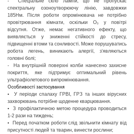
-
Спеціальне скло лампи, що не пропускає
спектральну озоноутворюючу лінію, завдовжки
185Нм. Після роботи опромінювача не потрібно
провітрювання кімнати, оскільки О₃ у повітрі
відсутня. Отже, немає негативного ефекту, що
виявляється у зниженні стійкості до стресу,
підвищенні втоми та сонливості. Може порушуватись
робота легень, виникають алергії, з'являються
головні болі;
-
На внутрішній поверхні колби нанесено захисне
покриття, яке підтримує оптимальний рівень
ультрафіолетового випромінювання.
Особливості застосування
•
У періоди спалаху ГРВІ, ГРЗ та інших вірусних
захворювань потрібне щоденне кварцювання.
•
З профілактичною метою процедура проводиться
1-2 рази на тиждень;
•
Перед початком роботи слід звільнити кімнату від
присутності людей та тварин, винести рослини;