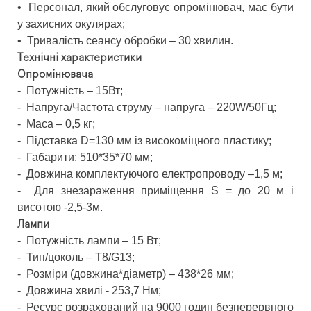
•
Персонал, який обслуговує опромінювач, має бути
у захисних окулярах;
•
Тривалість сеансу обробки – 30 хвилин.
Технічні характеристики
Опромінювача
-
Потужність – 15Вт;
-
Напруга/Частота струму – напруга – 220W/50Гц;
-
Маса – 0,5 кг;
-
Підставка D=130 мм із високоміцного пластику;
-
Габарити: 510*35*70 мм;
-
Довжина комплектуючого електропроводу –1,5 м;
-
Для знезараження приміщення S = до 20 м і
висотою -2,5-3м.
Лампи
-
Потужність лампи – 15 Вт;
-
Тип/цоколь – Т8/G13;
-
Розміри (довжина*діаметр) – 438*26 мм;
-
Довжина хвилі - 253,7 Нм;
-
Ресурс розрахований на 9000 годин безперервного