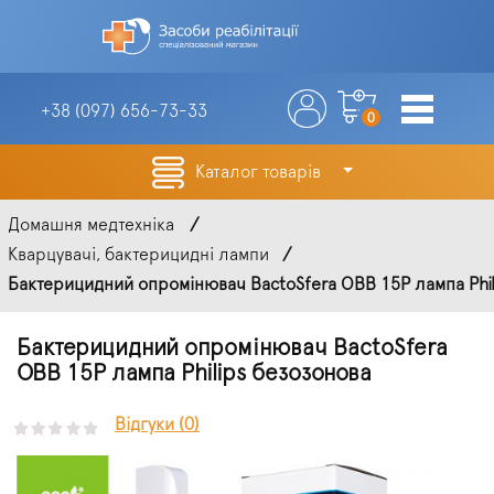
+38 (097)
656-73-33
0
Каталог товарів
Домашня медтехніка
Кварцувачі, бактерицидні лампи
Бактерицидний опромінювач BactoSfera OBB 15P лампа Phili
Бактерицидний опромінювач BactoSfera
OBB 15P лампа Philips безозонова
Відгуки (0)