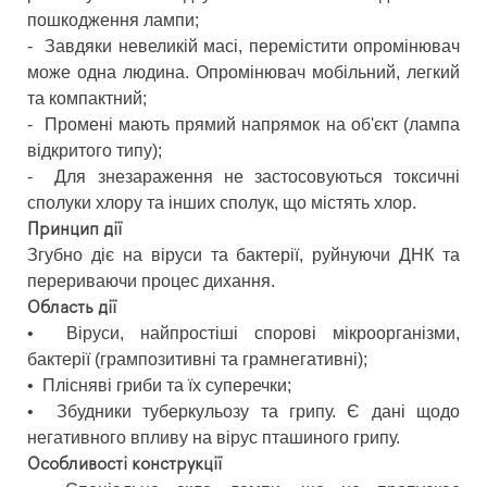
пошкодження лампи;
-
Завдяки невеликій масі, перемістити опромінювач
може одна людина. Опромінювач мобільний, легкий
та компактний;
-
Промені мають прямий напрямок на об'єкт (лампа
відкритого типу);
-
Для знезараження не застосовуються токсичні
сполуки хлору та інших сполук, що містять хлор.
Принцип дії
Згубно діє на віруси та бактерії, руйнуючи ДНК та
перериваючи процес дихання.
Область дії
•
Віруси, найпростіші спорові мікроорганізми,
бактерії (грампозитивні та грамнегативні);
•
Плісняві гриби та їх суперечки;
•
Збудники туберкульозу та грипу. Є дані щодо
негативного впливу на вірус пташиного грипу.
Особливості конструкції