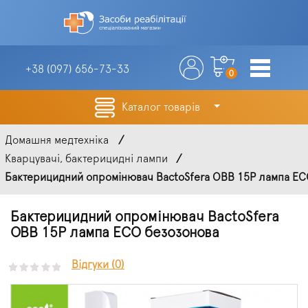
+38 (097)
656-73-33
0
Каталог товарів
Домашня медтехніка
Кварцувачі, бактерицидні лампи
Бактерицидний опромінювач BactoSfera OBB 15P лампа ECO
Бактерицидний опромінювач BactoSfera
OBB 15P лампа ECO безозонова
Відгуки (0)