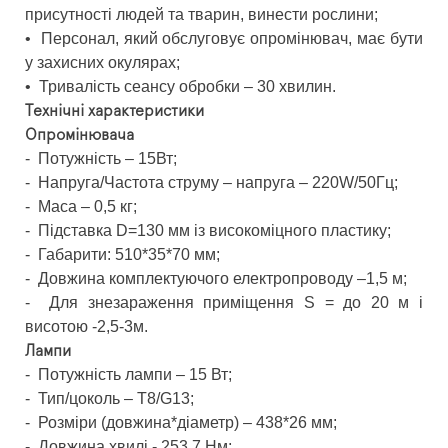
присутності людей та тварин, винести рослини;
•
Персонал, який обслуговує опромінювач, має бути
у захисних окулярах;
•
Тривалість сеансу обробки – 30 хвилин.
Технічні характеристики
Опромінювача
-
Потужність – 15Вт;
-
Напруга/Частота струму – напруга – 220W/50Гц;
-
Маса – 0,5 кг;
-
Підставка D=130 мм із високоміцного пластику;
-
Габарити: 510*35*70 мм;
-
Довжина комплектуючого електропроводу –1,5 м;
-
Для знезараження приміщення S = до 20 м і
висотою -2,5-3м.
Лампи
-
Потужність лампи – 15 Вт;
-
Тип/цоколь – Т8/G13;
-
Розміри (довжина*діаметр) – 438*26 мм;
-
Довжина хвилі - 253,7 Нм;