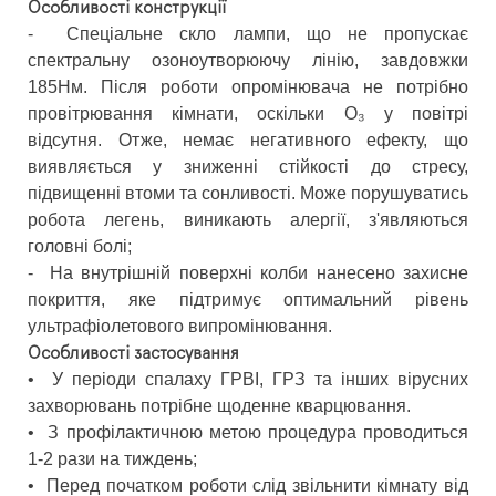
Особливості конструкції
-
Спеціальне скло лампи, що не пропускає
спектральну озоноутворюючу лінію, завдовжки
185Нм. Після роботи опромінювача не потрібно
провітрювання кімнати, оскільки О₃ у повітрі
відсутня. Отже, немає негативного ефекту, що
виявляється у зниженні стійкості до стресу,
підвищенні втоми та сонливості. Може порушуватись
робота легень, виникають алергії, з'являються
головні болі;
-
На внутрішній поверхні колби нанесено захисне
покриття, яке підтримує оптимальний рівень
ультрафіолетового випромінювання.
Особливості застосування
•
У періоди спалаху ГРВІ, ГРЗ та інших вірусних
захворювань потрібне щоденне кварцювання.
•
З профілактичною метою процедура проводиться
1-2 рази на тиждень;
•
Перед початком роботи слід звільнити кімнату від