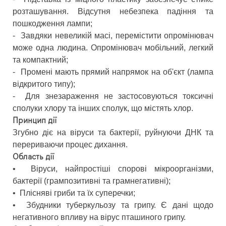
розташування. Відсутня небезпека падіння та
пошкодження лампи;
-
Завдяки невеликій масі, перемістити опромінювач
може одна людина. Опромінювач мобільний, легкий
та компактний;
-
Промені мають прямий напрямок на об'єкт (лампа
відкритого типу);
-
Для знезараження не застосовуються токсичні
сполуки хлору та інших сполук, що містять хлор.
Принцип дії
Згубно діє на віруси та бактерії, руйнуючи ДНК та
перериваючи процес дихання.
Область дії
•
Віруси, найпростіші спорові мікроорганізми,
бактерії (грампозитивні та грамнегативні);
•
Плісняві гриби та їх суперечки;
•
Збудники туберкульозу та грипу. Є дані щодо
негативного впливу на вірус пташиного грипу.