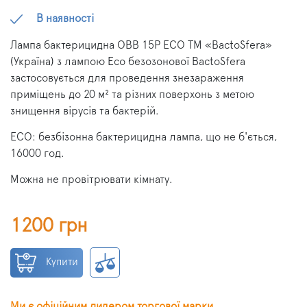
В наявності
Лампа бактерицидна OBB 15P ECO ТМ «BactoSfera»
(Україна) з лампою Eco безозонової BactoSfera
застосовується для проведення знезараження
приміщень до 20 м² та різних поверхонь з метою
знищення вірусів та бактерій.
ECO: безбізонна бактерицидна лампа, що не б'ється,
16000 год.
Можна не провітрювати кімнату.
1200 грн
Купити
Ми є офіційним дилером торгової марки