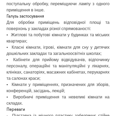
поступальну обробку, переміщуючи лампу з одного
приміщення в інше.
Галузь застосування
Для обробки приміщень відповідної площі та
поверхонь у закладах різної спрямованості:
•
Житлові та побутові кімнати у будинках та міських
квартирах;
•
Класні кімнати, ігрові, кімнати для сну у дитячих
дошкільних закладах та загальноосвітніх школах;
•
Кабінети для прийому відвідувачів, відпочинку
персоналу, операційні та маніпуляційні у лікарнях,
клініках, санаторіях, масажних кабінетах, перукарнях
та салонах краси;
•
Кімнати у приміщеннях, призначених для зборів,
конференцій, засідань, лекцій;
•
Виробничі приміщення та невеликі кімнати на
складах.
Переваги
-
Підставка із міцного пластику забезпечує стійке