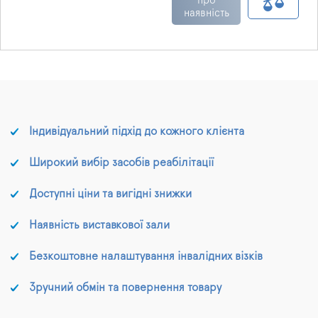
ультрафіолетовим
про
наявність
світлом з довжиною
хвиль 253 нм.
Використовується для
дорослих та дітей.
Індивідуальний підхід до кожного клієнта
Широкий вибір засобів реабілітації
Доступні ціни та вигідні знижки
Наявність виставкової зали
Безкоштовне налаштування інвалідних візків
Зручний обмін та повернення товару