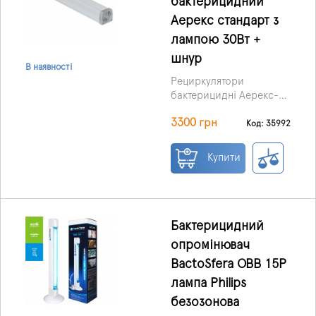
бактерицидний
Аерекс стандарт з
лампою 30Вт +
шнур
В наявності
Рециркулятори
бактерицидні Аерекс-
стандарт 30 широко
3300 грн
застосовуються для
Код: 35992
знезараження повітря у
медичних, офісних,
Купити
житлових та харчових
приміщеннях, на
виробництвах,
перукарнях, спортивних,
дитячих та навчальних
Бактерицидний
закладах.
опромінювач
BactoSfera OBB 15P
лампа Philips
безозонова