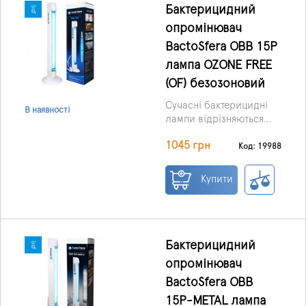
Бактерицидний
опромінювач
BactoSfera OBB 15P
лампа OZONE FREE
(OF) безозоновий
Сучасні бактерицидні
В наявності
лампи відрізняються
абсолютною безпекою,
OZONE FREE:
1045 грн
широким спектром дії,
Код: 19988
безозонова
компактністю,
бактерицидна лампа,
простотою
Купити
Можна не провітрювати
9000 год.
застосування.
Всі ці
кімнату.
якості притаманні і
опромінювачу OBB 15P
OZONE FREE
Bacto
Sfera,
що презентується
Бактерицидний
тут, оснащеному
опромінювач
безозоновою лампою.
BactoSfera OBB
15P-METAL лампа