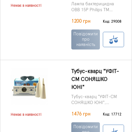
Лампа бактерицидна
Немає в наявності
OBB 15P Philips ТМ
"BactoSfera" (Україна) з
Philips: безбізонна
1200 грн
лампою Philips
Код: 29008
бактерицидна лампа,
безозонової BactoSfera
що не б'ється, 9000 год.
застосовується для
Повідомити
Можна не провітрювати
проведення
про
кімнату.
наявність
знезараження
приміщень до 20 м² та
різних поверхонь з
метою знищення вірусів
та бактерій.
Тубус-кварц "УФІТ-
СМ СОНЯШКО
ЮНІ"
Тубус-кварц "УФІТ-СМ
СОНЯШКО ЮНІ",
виробництва ДП
1476 грн
«НОВАТОР» (Україна)
Код: 17712
Немає в наявності
призначений для
опромінення
Повідомити