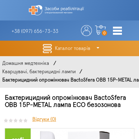
+38 (097)
656-73-33
0
Каталог товарів
Домашня медтехніка
Кварцувачі, бактерицидні лампи
Бактерицидний опромінювач BactoSfera OBB 15P-METAL лам
Бактерицидний опромінювач BactoSfera
OBB 15P-METAL лампа ECO безозонова
Відгуки (0)