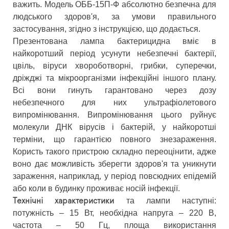
важить. Модель ОББ-15П-Ф абсолютно безпечна для
людського здоров'я, за умови правильного
застосування, згідно з інструкцією, що додається.
Презентована лампа бактерицидна вміє в
найкоротший період усунути небезпечні бактерії,
цвіль, віруси хвороботворні, грибки, суперечки,
дріжджі та мікроорганізми інфекційні іншого плану.
Всі вони гинуть гарантовано через дозу
небезпечного для них ультрафіолетового
випромінювання. Випромінювання цього руйнує
молекули ДНК вірусів і бактерій, у найкоротші
терміни, що гарантією повного знезараження.
Користь такого пристрою складно переоцінити, адже
воно дає можливість зберегти здоров'я та уникнути
зараження, наприклад, у період повсюдних епідемій
або коли в будинку проживає носій інфекції.
та лампи наступні:
Технічні характеристики
потужність – 15 Вт, необхідна напруга – 220 В,
частота – 50 Гц, площа використання