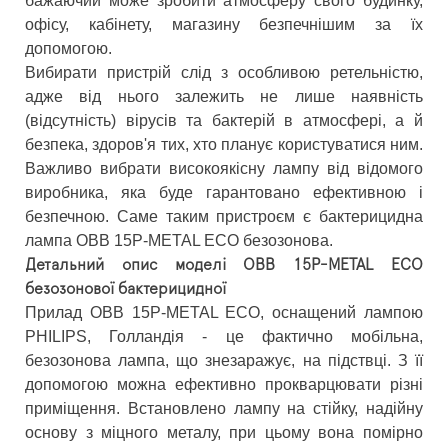
бажаючий може зробити атмосферу свого будинку,
офісу, кабінету, магазину безпечнішим за їх
допомогою.
Вибирати пристрій слід з особливою ретельністю,
адже від нього залежить не лише наявність
(відсутність) вірусів та бактерій в атмосфері, а й
безпека, здоров'я тих, хто планує користуватися ним.
Важливо вибрати високоякісну лампу від відомого
виробника, яка буде гарантовано ефективною і
безпечною. Саме таким пристроєм є бактерицидна
лампа OBB 15P-METAL ECO безозонова.
Детальний опис моделі OBB 15P-METAL ECO
безозонової бактерицидної
Прилад OBB 15P-METAL ECO, оснащений лампою
PHILIPS, Голландія - це фактично мобільна,
безозонова лампа, що знезаражує, на підствці. З її
допомогою можна ефективно прокварцювати різні
приміщення. Встановлено лампу на стійку, надійну
основу з міцного металу, при цьому вона помірно