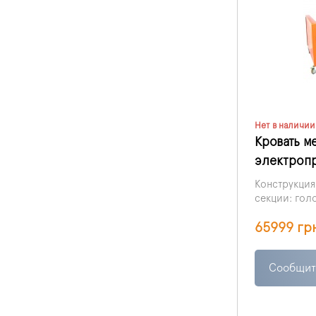
Нет в наличии
Кровать м
электропр
Конструкция
секции: голо
соответству
65999 гр
части спины
Сообщит