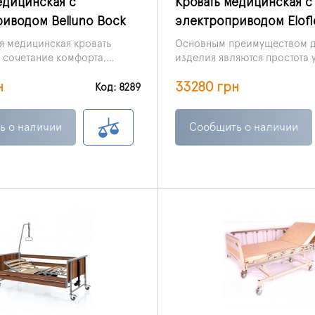
едицинская с
Кровать медицинская с
иводом Belluno Bock
электроприводом Elofl
 медицинская кровать
Основным преимуществом д
о сочетание комфорта,
изделия являются простота 
ксплуатации, а также
и автоматические функции,
н
33280 грн
е соотношение цены и
обеспечивающие наилучши
Код: 8289
для пациента и ухода за ни
реабилитации и лечения.
ь о наличии
Сообщить о наличии