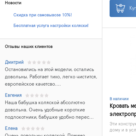
Новости
Ку
Скидка при самовывозе 10%!
Бесплатная услуга настройки коляски!
Отзывы наших клиентов
Дмитрий
Остановились на этой модели, остались
довольны. Работает тихо, легко чистится,
европейское качетсво....
Евгения
В наличии
Наша бабушка коляской абсолютно
Кровать м
довольна. Очень удобные короткие
электроп
подлокотники, бабушке удобно перес...
Эти констру
Елена
дому и в ус
Очень довольны коляской. Помимо