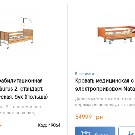
В наличии
еабилитационная
Кровать медицинская с
urus 2, стандарт,
электроприводом Natal
ская, бук (Польша)
Данная модель может стать
верным решением для пацие
rus 2 – современное
которые проходят реабилит
ионное решение,
54999 грн
медучреждениях, а также на
ющее максимальный
домашних условиях.
н
езопасность для пациентов
Код: 49064
для сидетелей.
Купить