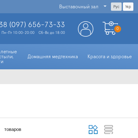
Выставочный зал
Рус
Укр
38 (097)
656-73-33
0
Пн-Пт 10:00-20:00
Сб-Вс до 18:00
алетные 
стыли, 
Домашняя медтехника
Красота и здоровье
ти
товаров