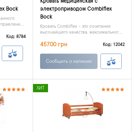
Кровать медицинская с
ex Bock
электроприводом Combiflex
Bock
анного
управления
Кровать Combiflex – это сочетание
высочайшего качества, максимального
е условия
Код: 8784
комфорта и лёгкости в обращении.
м в период
45700 грн
Код: 12042
Сообщить о наличии
ХИТ