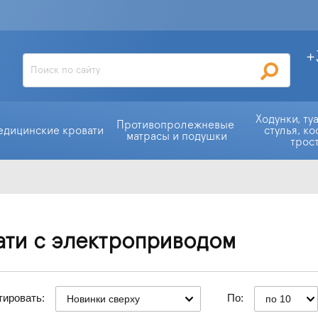
+
Ходунки, ту
Противопролежневые 
едицинские кровати
стулья, ко
матрасы и подушки
трос
ати с электроприводом
тировать:
По:
Новинки сверху
по 10