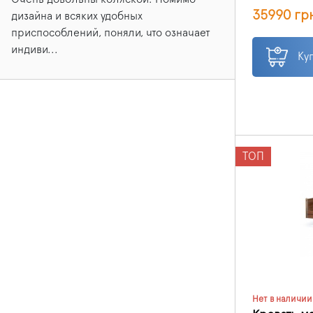
поскольку в
35990 гр
способны ул
дизайна и всяких удобных
жизнь не то
приспособлений, поняли, что означает
обслуживаю
индиви...
Ку
ТОП
Нет в наличии