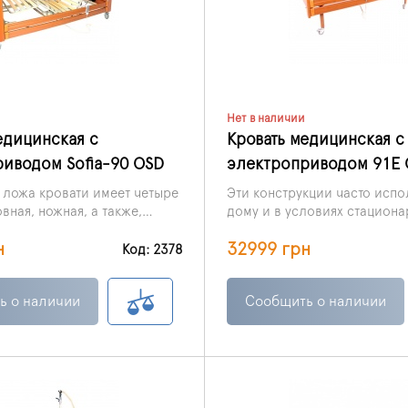
Нет в наличии
едицинская с
Кровать медицинская с
иводом Sofia-90 OSD
электроприводом 91E 
 ложа кровати имеет четыре
Эти конструкции часто испо
вная, ножная, а также,
дому и в условиях стациона
ющие нижней, верхней
поскольку в значительной м
н
32999 грн
.
способны улучшить, а также
Код: 2378
жизнь не только больным лю
обслуживающему медперсо
ь о наличии
Сообщить о наличии