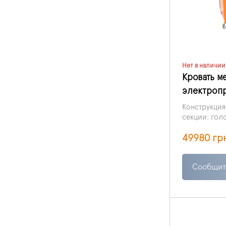
Нет в наличии
Кровать м
электропр
Конструкция
секции: голо
соответству
49980 гр
части спины
Сообщит