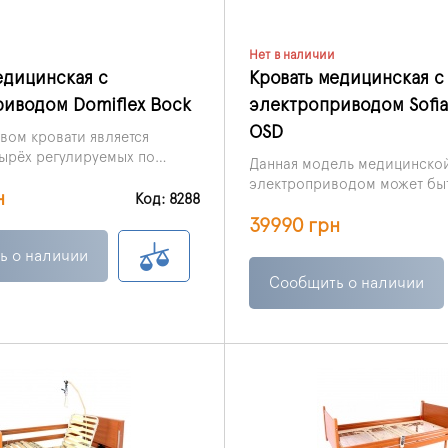
Нет в наличии
едицинская с
Кровать медицинская с
иводом Domiflex Bock
электроприводом Sofi
OSD
ом кровати является
ырёх регулируемых по
Данная модель медицинской
ий, управление которыми
электроприводом может бы
н
ется благодаря бесшумным
Код: 8288
установлена в больничной п
орам.
39990 грн
также домашних условиях.
ь о наличии
Сообщить о наличии