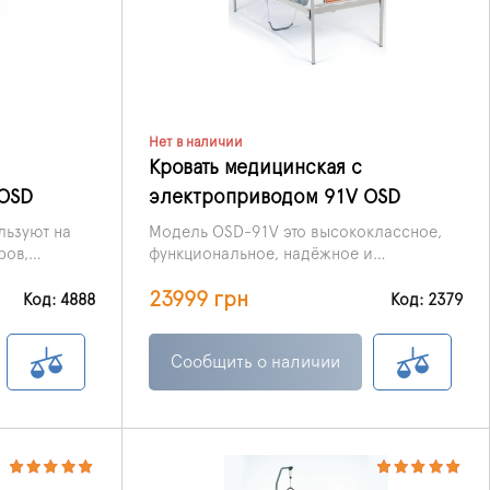
Нет в наличии
Кровать медицинская с
OSD
электроприводом 91V OSD
льзуют на
Модель OSD-91V это высококлассное,
ров,
функциональное, надёжное и
ере
долговечное изделие с
23999 грн
 облегчить
электроприводом. Конструкция имеет
Код: 4888
Код: 2379
дям, а и
четыре секции, благодаря которым
налу.
можно изменить положение головы и
Сообщить о наличии
ног, то есть поднять или опустить их.