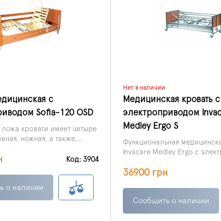
Нет в наличии
едицинская с
Медицинская кровать с
иводом Sofia-120 OSD
электроприводом Invac
Medley Ergo S
 ложа кровати имеет четыре
вная, ножная, а также,
Функциональная медицинска
ющие нижней, верхней
Invacare Medley Ergo с элек
н
.
Код: 3904
приводом широко применяе
36900 грн
медицинских центрах, дома
престарелых, а также дома
ь о наличии
условиях.
Сообщить о наличии