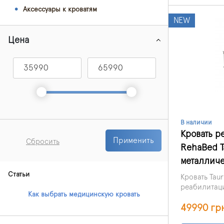
Аксессуары к кроватям
NEW
Цена
В наличии
Кровать р
Применить
Сбросить
RehaBed Ta
металличе
Статьи
Кровать Tau
реабилитац
Как выбрать медицинскую кровать
обеспечива
49990 гр
комфорт и б
и удобство 