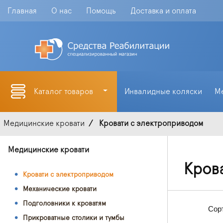
Главная
О нас
Помощь
Доставка и оплата
Каталог товаров
Инвалидные коляски
М
Медицинские кровати
Кровати с электроприводом
Медицинские кровати
Кров
Кровати с электроприводом
Механические кровати
Подголовники к кроватям
Сор
Прикроватные столики и тумбы