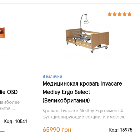
В наличии
Медицинская кровать Invacare
ie OSD
Medley Ergo Select
(Великобритания)
 наиболее
нтов,
Кровать Invacare Medley Ergo имеет 4
ацию в
функционирующие секции, и имеется
ходятся в
Код: 10541
возможность регулировки положения
65990 грн
головной секции и ножного отдела.
Код: 13975