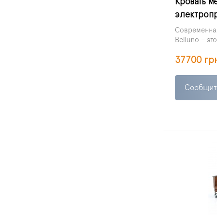
Кровать м
электропр
Современная
Belluno – эт
лёгкости в э
37700 гр
оптимально
качества.
Сообщит