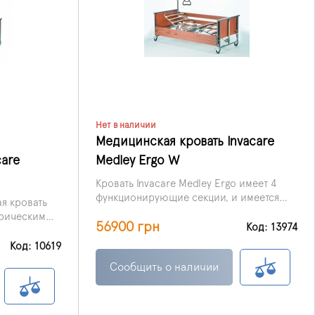
Нет в наличии
Медицинская кровать Invacare
are
Medley Ergo W
Кровать Invacare Medley Ergo имеет 4
функционирующие секции, и имеется
я кровать
возможность регулировки положения
трическим
56900 грн
головной секции и ножного отдела.
Код: 13974
тся в
х инвалидов,
Код: 10619
шних
Сообщить о наличии