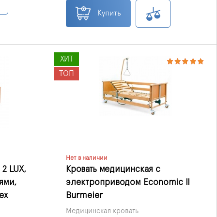
Купить
ХИТ
ТОП
Нет в наличии
 2 LUX,
Кровать медицинская с
ями,
электроприводом Economic II
ех
Burmeier
Медицинская кровать