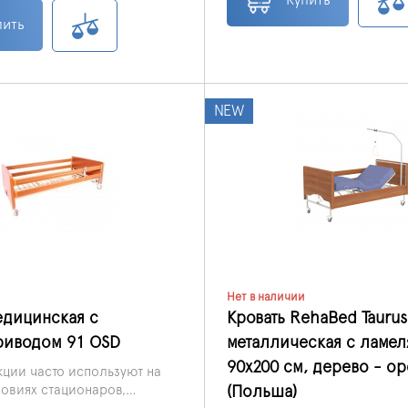
пить
NEW
Нет в наличии
едицинская с
Кровать RehaBed Taurus
риводом 91 OSD
металлическая с ламел
90x200 см, дерево - ор
кции часто используют на
(Польша)
ловиях стационаров,