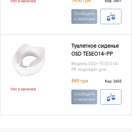
1450 грн
увеличить его высоту на
Код: 2601
Нет в наличии
12,5 см.
Сообщить
о наличии
Туалетное сиденье
OSD TESEO14-PP
Модель OSD-TESEO14-
PP подойдёт для
унитазов практически
849 грн
любых размеров и
Код: 2603
конфигураций.
Нет в наличии
Сообщить
о наличии