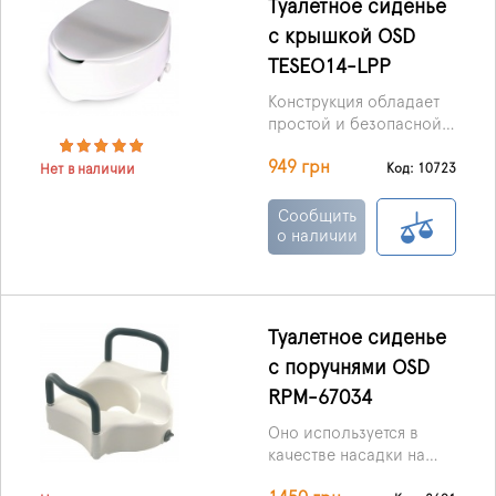
Туалетное сиденье
с крышкой OSD
TESEO14-LPP
Конструкция обладает
простой и безопасной
системой фиксации, что
949 грн
позволяет
Код: 10723
Нет в наличии
устанавливать её
практически на любой
Сообщить
унитаз, какого бы
о наличии
размера и
конфигурации он ни
был.
Туалетное сиденье
c поручнями OSD
RPM-67034
Оно используется в
качестве насадки на
унитаз и способно