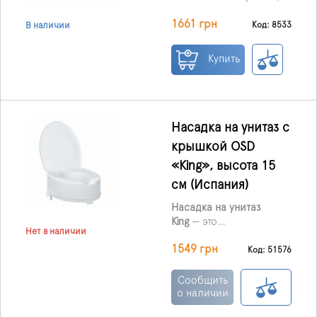
производства Тайваня
1661 грн
используется для того,
Код: 8533
В наличии
чтобы увеличить высоту
унитаза.
Купить
Насадка на унитаз с
крышкой OSD
«King», высота 15
см (Испания)
Насадка на унитаз
King
— это
Нет в наличии
функциональный и
1549 грн
удобный аксессуар,
Код: 51576
который повышает
комфорт при
Сообщить
использовании
о наличии
санитарного