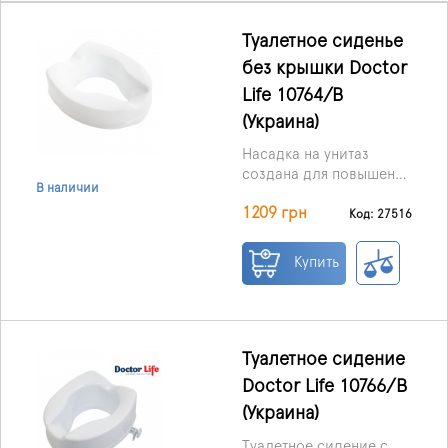
Туалетное сиденье
без крышки Doctor
Life 10764/B
(Украина)
Насадка на унитаз
создана для повышения
В наличии
комфорта и облегчения
1209 грн
гигиенических
Код: 27516
процедур у людей с
ограниченными
Купить
возможностями. Она
идеально подходит для
пожилых,
пользователей после
травм или операций на
Туалетное сидение
тазобедренных
Doctor Life 10766/В
суставах, а также для
(Украина)
тех, кто проходит
реабилитацию.
Туалетное сидение с